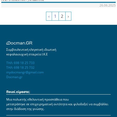
26.06.2025
‹
1
2
›
Συμβουλευτική ελεγκτική ιδιωτική
κεφαλαιουχική εταιρεία Ι.Κ.Ε
ΤΗΛ: 698 18 25 733
ΤΗΛ: 698 18 25 732
mydocmangr@gmail.com
Docman.gr
Ποιοί είμαστε;
Μια πολυετής εθελοντική προσπάθεια που
μετατράπηκε σε επιχειρηματική οντότητα και φιλοδοξεί να συμβάλλει
στην διάδοση της γνώσης.