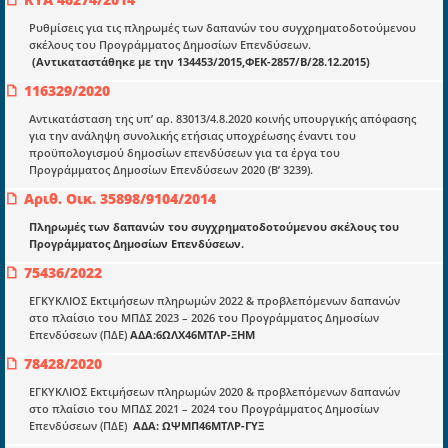
Μια πολυετής εθελοντική προσπάθεια που
μετατράπηκε σε επιχειρηματική οντότητα και φιλοδοξεί να συμβάλλει
Ρυθμίσεις για τις πληρωμές των δαπανών του συγχρηματοδοτούμενου
στην διάδοση της γνώσης.
σκέλους του Προγράμματος Δημοσίων Επενδύσεων.
(Aντικαταστάθηκε με την 134453/2015,ΦΕΚ-2857/Β/28.12.2015)
116329/2020
Αντικατάσταση της υπ’ αρ. 83013/4.8.2020 κοινής υπουργικής απόφασης
για την ανάληψη συνολικής ετήσιας υποχρέωσης έναντι του
προϋπολογισμού δημοσίων επενδύσεων για τα έργα του
Ενότητες
Προγράμματος Δημοσίων Επενδύσεων 2020 (Β’ 3239).
Επικαιρότητα
Αριθ. Οικ. 35898/9104/2014
E-book
Πληρωμές των δαπανών του συγχρηματοδοτούμενου σκέλους του
Προγράμματος Δημοσίων Επενδύσεων.
Οδηγοί εκκαθάρισης
75436/2022
Νόμοι και προεδρικά διατάγματα
ΕΓΚΥΚΛΙΟΣ Εκτιμήσεων πληρωμών 2022 & προβλεπόμενων δαπανών
Υπουργικές αποφάσεις
στο πλαίσιο του ΜΠΔΣ 2023 – 2026 του Προγράμματος Δημοσίων
Επενδύσεων (ΠΔΕ)
ΑΔΑ:6ΩΛΧ46ΜΤΛΡ-ΞΗΜ
Νομολογία και Γνωμοδοτήσεις ΝΣΚ
78428/2020
ΕΓΚΥΚΛΙΟΣ Εκτιμήσεων πληρωμών 2020 & προβλεπόμενων δαπανών
Πληροφορίες
στο πλαίσιο του ΜΠΔΣ 2021 – 2024 του Προγράμματος Δημοσίων
Επενδύσεων (ΠΔΕ)
ΑΔΑ: ΩΨΜΠ46ΜΤΛΡ-ΓΥΞ
Είσοδος