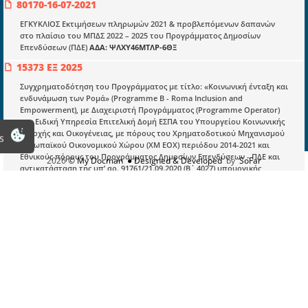
80170-16-07-2021
Εγγραφή
ΕΓΚΥΚΛΙΟΣ Εκτιμήσεων πληρωμών 2021 & προβλεπόμενων δαπανών
στο πλαίσιο του ΜΠΔΣ 2022 – 2025 του Προγράμματος Δημοσίων
Οδηγίες Εγγραφής
Επενδύσεων (ΠΔΕ)
ΑΔΑ: ΨΛΧΥ46ΜΤΛΡ-6ΘΞ
Βοηθός Αναζήτησης
15373 ΕΞ 2025
Οροι χρησης ιστοτοπου
Συγχρηματοδότηση του Προγράμματος με τίτλο: «Κοινωνική ένταξη και
ενδυνάμωση των Ρομά» (Programme B - Roma Inclusion and
Empowerment), με Διαχειριστή Προγράμματος (Programme Operator)
την Ειδική Υπηρεσία Επιτελική Δομή ΕΣΠΑ του Υπουργείου Κοινωνικής
Συνοχής και Οικογένειας, με πόρους του Χρηματοδοτικού Μηχανισμού
s
Ευρωπαϊκού Οικονομικού Χώρου (ΧΜ ΕΟΧ) περιόδου 2014-2021 και
Εθνικούς πόρους του Προγράμματος Δημοσίων Επενδύσεων - ΠΔΕ και
2026
© My Docman
● Designed & Developed
by
SoFar
αντικατάσταση της υπ’ αρ. 91761/21.09.2020 (Β΄ 4027) υπουργικής
απόφασης
482903/2022
Τροποποίηση της υπό στοιχεία ΥΠΠΟΑ/ΥΓ/ΓΔΟΥ/ ΔΠΟΔΤΠ/
ΤΠΚ/551692/51274/35031/21528/2017/ 07.10.2020, κοινής απόφασης των
Υπουργών Οικονομικών, Ανάπτυξης και Επενδύσεων, Πολιτισμού και
Αθλητισμού και Αγροτικής Ανάπτυξης και Τροφίμων «Ρυθμίσεις για τις
πληρωμές των δαπανών υποέργων αρχαιολογικής αυτεπιστασίας σε
ενταγμένες πράξεις του Προγράμματος Αγροτικής Ανάπτυξης» (Β’ 4507).
83635/2019