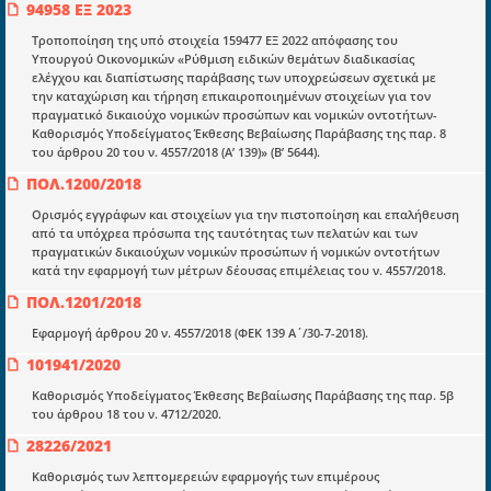
ΤΗΛ: 698 18 25 732
94958 ΕΞ 2023
mydocmangr@gmail.com
Docman.gr
Τροποποίηση της υπό στοιχεία 159477 ΕΞ 2022 απόφασης του
Υπουργού Οικονομικών «Ρύθμιση ειδικών θεμάτων διαδικασίας
ελέγχου και διαπίστωσης παράβασης των υποχρεώσεων σχετικά με
την καταχώριση και τήρηση επικαιροποιημένων στοιχείων για τον
Ποιοί είμαστε;
πραγματικό δικαιούχο νομικών προσώπων και νομικών οντοτήτων-
Καθορισμός Υποδείγματος Έκθεσης Βεβαίωσης Παράβασης της παρ. 8
Μια πολυετής εθελοντική προσπάθεια που
του άρθρου 20 του ν. 4557/2018 (Α’ 139)» (Β’ 5644).
μετατράπηκε σε επιχειρηματική οντότητα και φιλοδοξεί να συμβάλλει
στην διάδοση της γνώσης.
ΠΟΛ.1200/2018
Ορισμός εγγράφων και στοιχείων για την πιστοποίηση και επαλήθευση
από τα υπόχρεα πρόσωπα της ταυτότητας των πελατών και των
πραγματικών δικαιούχων νομικών προσώπων ή νομικών οντοτήτων
κατά την εφαρμογή των μέτρων δέουσας επιμέλειας του ν. 4557/2018.
Ενότητες
ΠΟΛ.1201/2018
Επικαιρότητα
Εφαρμογή άρθρου 20 ν. 4557/2018 (ΦΕΚ 139 Α΄/30-7-2018).
101941/2020
E-book
Καθορισμός Υποδείγματος Έκθεσης Βεβαίωσης Παράβασης της παρ. 5β
Οδηγοί εκκαθάρισης
του άρθρου 18 του ν. 4712/2020.
Νόμοι και προεδρικά διατάγματα
28226/2021
Υπουργικές αποφάσεις
Καθορισμός των λεπτομερειών εφαρμογής των επιμέρους