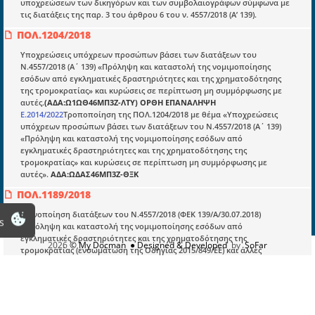
υποχρεώσεων των δικηγόρων και των συμβολαιογράφων σύμφωνα με
Νομολογία και Γνωμοδοτήσεις ΝΣΚ
τις διατάξεις της παρ. 3 του άρθρου 6 του ν. 4557/2018 (Α’ 139).
ΠΟΛ.1204/2018
Πληροφορίες
Υποχρεώσεις υπόχρεων προσώπων βάσει των διατάξεων του
Ν.4557/2018 (Α΄ 139) «Πρόληψη και καταστολή της νομιμοποίησης
Είσοδος
εσόδων από εγκληματικές δραστηριότητες και της χρηματοδότησης
της τρομοκρατίας» και κυρώσεις σε περίπτωση μη συμμόρφωσης με
Εγγραφή
αυτές.
(ΑΔΑ:Ω1ΩΘ46ΜΠ3Ζ-ΛΤΥ) ΟΡΘΗ ΕΠΑΝΑΛΗΨΗ
Ε.2014/2022
Τροποποίηση της ΠΟΛ.1204/2018 με θέμα «Υποχρεώσεις
Οδηγίες Εγγραφής
υπόχρεων προσώπων βάσει των διατάξεων του Ν.4557/2018 (Α΄ 139)
«Πρόληψη και καταστολή της νομιμοποίησης εσόδων από
Βοηθός Αναζήτησης
εγκληματικές δραστηριότητες και της χρηματοδότησης της
τρομοκρατίας» και κυρώσεις σε περίπτωση μη συμμόρφωσης με
Οροι χρησης ιστοτοπου
αυτές».
ΑΔΑ:ΩΔΑΣ46ΜΠ3Ζ-ΘΞΚ
ΠΟΛ.1189/2018
Κοινοποίηση διατάξεων του Ν.4557/2018 (ΦΕΚ 139/Α/30.07.2018)
s
«Πρόληψη και καταστολή της νομιμοποίησης εσόδων από
εγκληματικές δραστηριότητες και της χρηματοδότησης της
2026
© My Docman
● Designed & Developed
by
SoFar
τρομοκρατίας (ενσωμάτωση της Οδηγίας 2015/849/ΕΕ) και άλλες
διατάξεις».
(ΑΔΑ:6ΖΤΛ46ΜΠ3Ζ-ΜΕ5)
E.2030/2019
Κοινοποίηση των διατάξεων του άρθρου 65 του ν.4557/18 (Α΄139) και
της αριθμ. ΔΕΦΚΦΓ1188211ΕΞ2018/17.12.2018 ΑΥΟ (Β΄ 5866) «Όροι,