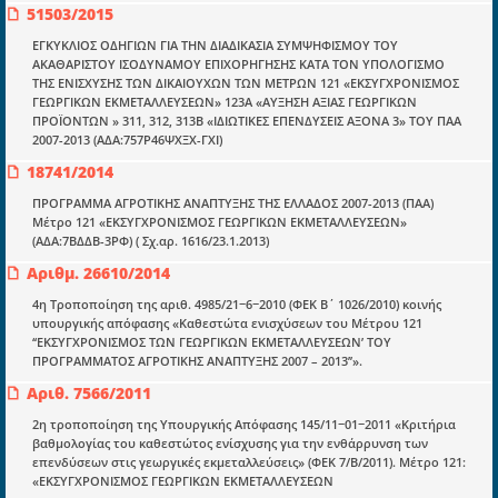
51503/2015
ΕΓΚΥΚΛΙΟΣ ΟΔΗΓΙΩΝ ΓΙΑ ΤΗΝ ΔΙΑΔΙΚΑΣΙΑ ΣΥΜΨΗΦΙΣΜΟΥ ΤΟΥ
ΑΚΑΘΑΡΙΣΤΟΥ ΙΣΟΔΥΝΑΜΟΥ ΕΠΙΧΟΡΗΓΗΣΗΣ ΚΑΤΑ ΤΟΝ ΥΠΟΛΟΓΙΣΜΟ
Ενότητες
ΤΗΣ ΕΝΙΣΧΥΣΗΣ ΤΩΝ ΔΙΚΑΙΟΥΧΩΝ ΤΩΝ ΜΕΤΡΩΝ 121 «ΕΚΣΥΓΧΡΟΝΙΣΜΟΣ
Επικαιρότητα
ΓΕΩΡΓΙΚΩΝ ΕΚΜΕΤΑΛΛΕΥΣΕΩΝ» 123Α «ΑΥΞΗΣΗ ΑΞΙΑΣ ΓΕΩΡΓΙΚΩΝ
ΠΡΟΪΟΝΤΩΝ » 311, 312, 313B «ΙΔΙΩΤΙΚΕΣ ΕΠΕΝΔΥΣΕΙΣ ΑΞΟΝΑ 3» ΤΟΥ ΠΑΑ
E-book
2007-2013 (ΑΔΑ:757Ρ46ΨΧΞΧ-ΓΧΙ)
18741/2014
Οδηγοί εκκαθάρισης
ΠΡΟΓΡΑΜΜΑ ΑΓΡΟΤΙΚΗΣ ΑΝΑΠΤΥΞΗΣ ΤΗΣ ΕΛΛΑΔΟΣ 2007-2013 (ΠΑΑ)
Νόμοι και προεδρικά διατάγματα
Μέτρο 121 «ΕΚΣΥΓΧΡΟΝΙΣΜΟΣ ΓΕΩΡΓΙΚΩΝ ΕΚΜΕΤΑΛΛΕΥΣΕΩΝ»
(ΑΔΑ:7ΒΔΔΒ-3ΡΦ) ( Σχ.αρ. 1616/23.1.2013)
Υπουργικές αποφάσεις
Αριθμ. 26610/2014
Νομολογία και Γνωμοδοτήσεις ΝΣΚ
4η Τροποποίηση της αριθ. 4985/21−6−2010 (ΦΕΚ Β΄ 1026/2010) κοινής
υπουργικής απόφασης «Καθεστώτα ενισχύσεων του Μέτρου 121
‘‘ΕΚΣΥΓΧΡΟΝΙΣΜΟΣ ΤΩΝ ΓΕΩΡΓΙΚΩΝ ΕΚΜΕΤΑΛΛΕΥΣΕΩΝ’ ΤΟΥ
Πληροφορίες
ΠΡΟΓΡΑΜΜΑΤΟΣ ΑΓΡΟΤΙΚΗΣ ΑΝΑΠΤΥΞΗΣ 2007 – 2013’’».
Είσοδος
Αριθ. 7566/2011
Εγγραφή
2η τροποποίηση της Υπουργικής Απόφασης 145/11−01−2011 «Κριτήρια
βαθμολογίας του καθεστώτος ενίσχυσης για την ενθάρρυνση των
Οδηγίες Εγγραφής
επενδύσεων στις γεωργικές εκμεταλλεύσεις» (ΦΕΚ 7/Β/2011). Μέτρο 121:
«ΕΚΣΥΓΧΡΟΝΙΣΜΟΣ ΓΕΩΡΓΙΚΩΝ ΕΚΜΕΤΑΛΛΕΥΣΕΩΝ
Βοηθός Αναζήτησης