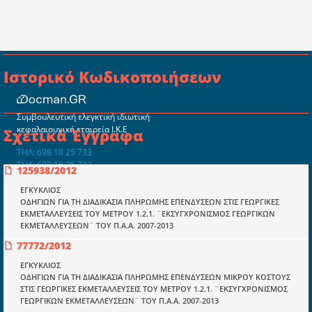
Ιστορικό Κωδικοποιήσεων
Συμβουλευτική ελεγκτική ιδιωτική
κεφαλαιουχική εταιρεία Ι.Κ.Ε
Σχετικά Έγγραφα
ΤΗΛ: 698 18 25 733
ΤΗΛ: 698 18 25 732
125938/2012
mydocmangr@gmail.com
Docman.gr
ΕΓΚΥΚΛΙΟΣ
ΟΔΗΓΙΩΝ ΓΙΑ ΤΗ ΔΙΑΔΙΚΑΣΙΑ ΠΛΗΡΩΜΗΣ ΕΠΕΝΔΥΣΕΩΝ ΣΤΙΣ ΓΕΩΡΓΙΚΕΣ
ΕΚΜΕΤΑΛΛΕΥΣΕΙΣ ΤΟΥ ΜΕΤΡΟΥ 1.2.1. ¨ΕΚΣΥΓΧΡΟΝΙΣΜΟΣ ΓΕΩΡΓΙΚΩΝ
ΕΚΜΕΤΑΛΛΕΥΣΕΩΝ¨ ΤΟΥ Π.Α.Α. 2007-2013
Ποιοί είμαστε;
77772/2012
Μια πολυετής εθελοντική προσπάθεια που
μετατράπηκε σε επιχειρηματική οντότητα και φιλοδοξεί να συμβάλλει
ΕΓΚΥΚΛΙΟΣ
στην διάδοση της γνώσης.
ΟΔΗΓΙΩΝ ΓΙΑ ΤΗ ΔΙΑΔΙΚΑΣΙΑ ΠΛΗΡΩΜΗΣ ΕΠΕΝΔΥΣΕΩΝ ΜΙΚΡΟΥ ΚΟΣΤΟΥΣ
ΣΤΙΣ ΓΕΩΡΓΙΚΕΣ ΕΚΜΕΤΑΛΛΕΥΣΕΙΣ ΤΟΥ ΜΕΤΡΟΥ 1.2.1. ¨ΕΚΣΥΓΧΡΟΝΙΣΜΟΣ
ΓΕΩΡΓΙΚΩΝ ΕΚΜΕΤΑΛΛΕΥΣΕΩΝ¨ ΤΟΥ Π.Α.Α. 2007-2013