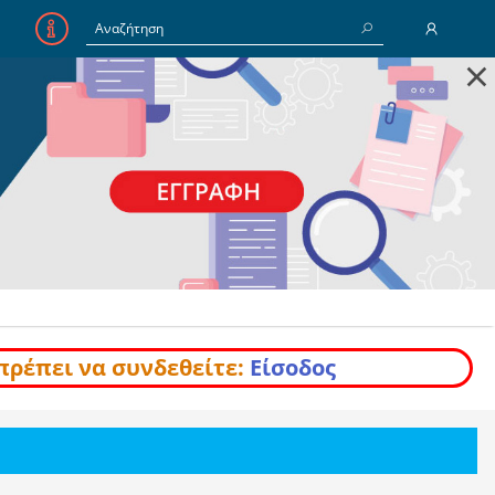
×
E-Mail
Κωδικός
Να με θυμάσαι
Είσοδος
Ξέχασα τον Κωδικό
πρέπει να συνδεθείτε:
Είσοδος