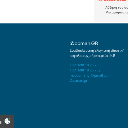
Αύξηση του σ
Μεταφορών του
Συμβουλευτική ελεγκτική ιδιωτική
κεφαλαιουχική εταιρεία Ι.Κ.Ε
ΤΗΛ: 698 18 25 733
ΤΗΛ: 698 18 25 732
mydocmangr@gmail.com
Docman.gr
s