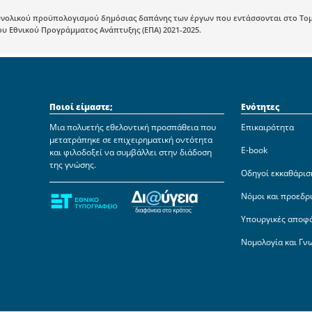
υνολικού προϋπολογισμού δημόσιας δαπάνης των έργων που εντάσσονται στο Το
 Εθνικού Προγράμματος Ανάπτυξης (ΕΠΑ) 2021-2025.
Ποιοί είμαστε;
Ενότητες
Μια πολυετής εθελοντική προσπάθεια που
Επικαιρότητα
μετατράπηκε σε επιχειρηματική οντότητα
E-book
και φιλοδοξεί να συμβάλλει στην διάδοση
της γνώσης.
Οδηγοί εκκαθάρισ
Νόμοι και προεδρ
Υπουργικές αποφ
Νομολογία και Γν