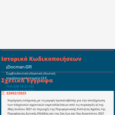
Ιστορικό Κωδικοποιήσεων
Συμβουλευτική ελεγκτική ιδιωτική
κεφαλαιουχική εταιρεία Ι.Κ.Ε
Σχετικά Έγγραφα
ΤΗΛ: 698 18 25 733
ΤΗΛ: 698 18 25 732
32862/2023
mydocmangr@gmail.com
Docman.gr
Χορήγηση ενίσχυσης με τη μορφή προκαταβολής για την αποζημίωση
των πληγεισών αγροτικών εκμεταλλεύσεων από τις πυρκαγιές α) της
28ης Ιουλίου 2021 σε περιοχές της Περιφερειακής Ενότητας Αχαΐας της
Περιφέρειας Δυτικής Ελλάδας και της 2ας έως και 5ης Αυγούστου 2021
Ποιοί είμαστε;