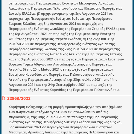
σε περιοχές των Περιφερειακών Ενοτήτων Μεσσηνίας, Αρκαδίας,
Λακωνίας της Περιφέρειας Πελοποννήσου και Ηλείας της Περιφέρειας
Μια πολυετής εθελοντική προσπάθεια που
Δυτικής Ελλάδας, β) αρχής γενομένης της 3ης Αυγούστου 2021 σε
μετατράπηκε σε επιχειρηματική οντότητα και φιλοδοξεί να συμβάλλει
περιοχές της Περιφερειακής Ενότητας Ευβοίας της Περιφέρειας
στην διάδοση της γνώσης.
Στερεάς Ελλάδας, της 5ης Αυγούστου 2021 σε περιοχές της
Περιφερειακής Ενότητας Φωκίδας της Περιφέρειας Στερεάς Ελλάδας και
της 6ης Αυγούστου 2021 σε περιοχές της Περιφερειακής Ενότητας
Φθιώτιδας της Περιφέρειας Στερεάς Ελλάδας, γ) της 26ης και 31ης
Ιουλίου 2021 σε περιοχές της Περιφερειακής Ενότητας Αχαΐας της
Περιφέρειας Δυτικής Ελλάδας, της 27ης Ιουλίου 2021 σε περιοχές της
Ενότητες
Περιφερειακής Ενότητας Ανατολικής Αττικής της Περιφέρειας Αττικής
και της 3ης Αυγούστου 2021 σε περιοχές των Περιφερειακών Ενοτήτων
Επικαιρότητα
Βορείου Τομέα Αθηνών και Ανατολικής Αττικής της Περιφέρειας
Αττικής, δ) της 20ης Μαΐου 2021 σε περιοχές των Περιφερειακών
E-book
Ενοτήτων Κορινθίας της Περιφέρειας Πελοποννήσου και Δυτικής
Αττικής της Περιφέρειας Αττικής, ε) της 23ης Ιουλίου 2021, της 14ης
Οδηγοί εκκαθάρισης
Αυγούστου 2021 και της 24ης Σεπτεμβρίου 2021 σε περιοχές της
Περιφερειακής Ενότητας Κορινθίας της Περιφέρειας Πελοποννήσου.
Νόμοι και προεδρικά διατάγματα
32863/2023
Υπουργικές αποφάσεις
Χορήγηση ενίσχυσης με τη μορφή προκαταβολής για την αποζημίωση
Νομολογία και Γνωμοδοτήσεις ΝΣΚ
των πληγέντων κατόχων αγροτικών εκμεταλλεύσεων από τις
πυρκαγιές: α) της 28ης Ιουλίου 2021 σε περιοχές της Περιφερειακής
Ενότητας Αχαΐας της Περιφέρειας Δυτικής Ελλάδας και της 2ας έως και
5ης Αυγούστου 2021 σε περιοχές των Περιφερειακών Ενοτήτων
Πληροφορίες
Μεσσηνίας, Αρκαδίας, Λακωνίας της Περιφέρειας Πελοποννήσου και