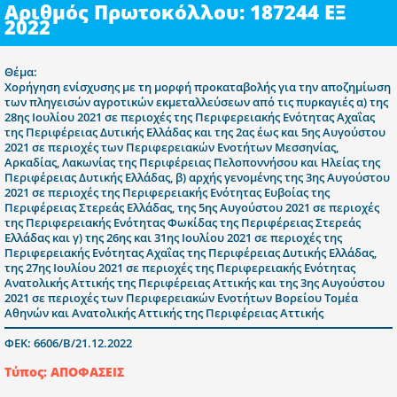
Αριθμός Πρωτοκόλλου: 187244 ΕΞ
2022
Θέμα:
Χορήγηση ενίσχυσης με τη μορφή προκαταβολής για την αποζημίωση
των πληγεισών αγροτικών εκμεταλλεύσεων από τις πυρκαγιές α) της
28ης Ιουλίου 2021 σε περιοχές της Περιφερειακής Ενότητας Αχαΐας
της Περιφέρειας Δυτικής Ελλάδας και της 2ας έως και 5ης Αυγούστου
2021 σε περιοχές των Περιφερειακών Ενοτήτων Μεσσηνίας,
Αρκαδίας, Λακωνίας της Περιφέρειας Πελοποννήσου και Ηλείας της
Περιφέρειας Δυτικής Ελλάδας, β) αρχής γενομένης της 3ης Αυγούστου
2021 σε περιοχές της Περιφερειακής Ενότητας Ευβοίας της
Περιφέρειας Στερεάς Ελλάδας, της 5ης Αυγούστου 2021 σε περιοχές
της Περιφερειακής Ενότητας Φωκίδας της Περιφέρειας Στερεάς
Ελλάδας και γ) της 26ης και 31ης Ιουλίου 2021 σε περιοχές της
Περιφερειακής Ενότητας Αχαΐας της Περιφέρειας Δυτικής Ελλάδας,
της 27ης Ιουλίου 2021 σε περιοχές της Περιφερειακής Ενότητας
Ανατολικής Αττικής της Περιφέρειας Αττικής και της 3ης Αυγούστου
2021 σε περιοχές των Περιφερειακών Ενοτήτων Βορείου Τομέα
Αθηνών και Ανατολικής Αττικής της Περιφέρειας Αττικής
ΦΕΚ: 6606/Β/21.12.2022
Τύπος: ΑΠΟΦΑΣΕΙΣ