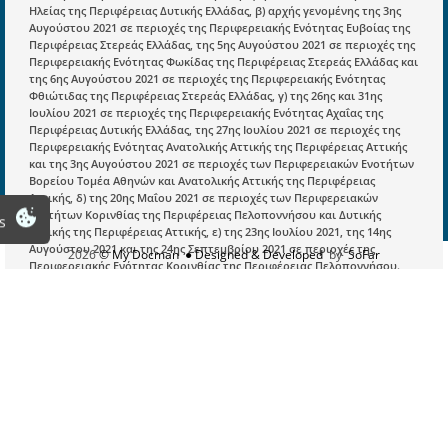
Είσοδος
Ηλείας της Περιφέρειας Δυτικής Ελλάδας, β) αρχής γενομένης της 3ης
Αυγούστου 2021 σε περιοχές της Περιφερειακής Ενότητας Ευβοίας της
Εγγραφή
Περιφέρειας Στερεάς Ελλάδας, της 5ης Αυγούστου 2021 σε περιοχές της
Περιφερειακής Ενότητας Φωκίδας της Περιφέρειας Στερεάς Ελλάδας και
Οδηγίες Εγγραφής
της 6ης Αυγούστου 2021 σε περιοχές της Περιφερειακής Ενότητας
Φθιώτιδας της Περιφέρειας Στερεάς Ελλάδας, γ) της 26ης και 31ης
Βοηθός Αναζήτησης
Ιουλίου 2021 σε περιοχές της Περιφερειακής Ενότητας Αχαΐας της
Περιφέρειας Δυτικής Ελλάδας, της 27ης Ιουλίου 2021 σε περιοχές της
Οροι χρησης ιστοτοπου
Περιφερειακής Ενότητας Ανατολικής Αττικής της Περιφέρειας Αττικής
και της 3ης Αυγούστου 2021 σε περιοχές των Περιφερειακών Ενοτήτων
Βορείου Τομέα Αθηνών και Ανατολικής Αττικής της Περιφέρειας
Αττικής, δ) της 20ης Μαΐου 2021 σε περιοχές των Περιφερειακών
Ενοτήτων Κορινθίας της Περιφέρειας Πελοποννήσου και Δυτικής
s
Αττικής της Περιφέρειας Αττικής, ε) της 23ης Ιουλίου 2021, της 14ης
Αυγούστου 2021 και της 24ης Σεπτεμβρίου 2021 σε περιοχές της
2026
© My Docman
● Designed & Developed
by
SoFar
Περιφερειακής Ενότητας Κορινθίας της Περιφέρειας Πελοποννήσου.
54381 ΕΞ 2022
Χορήγηση ενίσχυσης με τη μορφή προκαταβολής για την αποζημίωση
των πληγέντων αγροτικών εκμεταλλεύσεων από τις πυρκαγιές α) της
28ης Ιουλίου 2021 σε περιοχές της Περιφερειακής Ενότητας Αχαΐας της
Περιφέρειας Δυτικής Ελλάδας και της 2ας έως και 5ης Αυγούστου 2021
σε περιοχές των Περιφερειακών Ενοτήτων Μεσσηνίας, Αρκαδίας,
Λακωνίας της Περιφέρειας Πελοποννήσου και Ηλείας της Περιφέρειας
Δυτικής Ελλάδας, β) αρχής γενομένης της 3ης Αυγούστου 2021 σε
περιοχές της Περιφερειακής Ενότητας Ευβοίας της Περιφέρειας