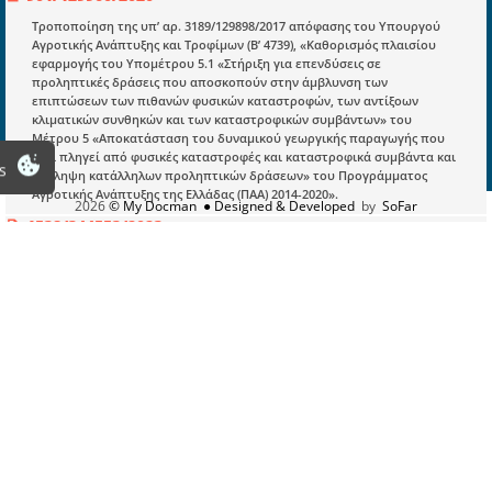
Οδηγίες Εγγραφής
Τροποποίηση της υπ’ αρ. 3189/129898/2017 απόφασης του Υπουργού
Αγροτικής Ανάπτυξης και Τροφίμων (Β’ 4739), «Καθορισμός πλαισίου
Βοηθός Αναζήτησης
εφαρμογής του Υπομέτρου 5.1 «Στήριξη για επενδύσεις σε
Οροι χρησης ιστοτοπου
προληπτικές δράσεις που αποσκοπούν στην άμβλυνση των
επιπτώσεων των πιθανών φυσικών καταστροφών, των αντίξοων
κλιματικών συνθηκών και των καταστροφικών συμβάντων» του
Μέτρου 5 «Αποκατάσταση του δυναμικού γεωργικής παραγωγής που
έχει πληγεί από φυσικές καταστροφές και καταστροφικά συμβάντα και
s
ανάληψη κατάλληλων προληπτικών δράσεων» του Προγράμματος
Αγροτικής Ανάπτυξης της Ελλάδας (ΠΑΑ) 2014-2020».
2026
© My Docman
● Designed & Developed
by
SoFar
1538/344553/2023
Απόφαση ανάρτησης Αποτελεσμάτων Διοικητικού Ελέγχου στο πλαίσιο
της 1ης Πρόσκλησης της Δράσης 5.1.2 «Επενδύσεις πρόληψης και
προστασίας του ζωικού κεφαλαίου από μεταδοτικές ασθένειες και
φυσικές καταστροφές» του Μέτρου 5 «Αποκατάσταση του δυναμικού
γεωργικής παραγωγής που έχει πληγεί από φυσικές καταστροφές και
καταστροφικά συμβάντα και ανάληψη καταλλήλων προληπτικών
δράσεων» του Προγράμματος Αγροτικής Ανάπτυξης της Ελλάδας 2014-
2020»
ΑΔΑ: 9ΙΒΗ4653ΠΓ-ΓΩΔ
394807/2024
Τροποποίηση της υπ’ αρ. 712/102208/14.04.2022 υπουργικής απόφασης
«Καθορισμός πλαισίου εφαρμογής της Δράσης 5.1.2 “Επενδύσεις
πρόληψης και προστασίας του ζωικού κεφαλαίου από μεταδοτικές