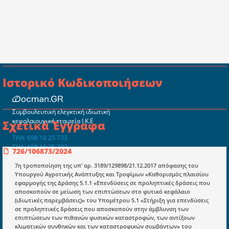
Ιστορικό Κωδικοποιήσεων
Συμβουλευτική ελεγκτική ιδιωτική
κεφαλαιουχική εταιρεία Ι.Κ.Ε
Σχετικά Έγγραφα
ΤΗΛ: 698 18 25 733
ΤΗΛ: 698 18 25 732
726/106873/2024
mydocmangr@gmail.com
Docman.gr
7η τροποποίηση της υπ’ αρ. 3189/129898/21.12.2017 απόφασης του
Υπουργού Αγροτικής Ανάπτυξης και Τροφίμων «Καθορισμός πλαισίου
εφαρμογής της Δράσης 5.1.1 «Επενδύσεις σε προληπτικές δράσεις που
αποσκοπούν σε μείωση των επιπτώσεων στο φυτικό κεφάλαιο
Ποιοί είμαστε;
(ιδιωτικές παρεμβάσεις)» του Υπομέτρου 5.1 «Στήριξη για επενδύσεις
σε προληπτικές δράσεις που αποσκοπούν στην άμβλυνση των
Μια πολυετής εθελοντική προσπάθεια που
επιπτώσεων των πιθανών φυσικών καταστροφών, των αντίξοων
μετατράπηκε σε επιχειρηματική οντότητα και φιλοδοξεί να συμβάλλει
κλιματικών συνθηκών και των καταστροφικών συμβάντων» του
στην διάδοση της γνώσης.