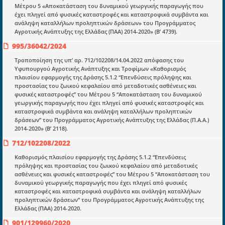
Μέτρου 5 «Αποκατάσταση του δυναμικού γεωργικής παραγωγής που
έχει πληγεί από φυσικές καταστροφές και καταστροφικά συμβάντα και
ανάληψη καταλλήλων προληπτικών δράσεων» του Προγράμματος
Αγροτικής Ανάπτυξης της Ελλάδας (ΠΑΑ) 2014-2020» (Β’ 4739).
995/36042/2024
Ενότητες
Τροποποίηση της υπ’ αρ. 712/102208/14.04.2022 απόφασης του
Υφυπουργού Αγροτικής Ανάπτυξης και Τροφίμων «Καθορισμός
Επικαιρότητα
πλαισίου εφαρμογής της Δράσης 5.1.2 “Επενδύσεις πρόληψης και
προστασίας του ζωικού κεφαλαίου από μεταδοτικές ασθένειες και
E-book
φυσικές καταστροφές” του Μέτρου 5 “Αποκατάσταση του δυναμικού
γεωργικής παραγωγής που έχει πληγεί από φυσικές καταστροφές και
Οδηγοί εκκαθάρισης
καταστροφικά συμβάντα και ανάληψη καταλλήλων προληπτικών
Νόμοι και προεδρικά διατάγματα
δράσεων” του Προγράμματος Αγροτικής Ανάπτυξης της Ελλάδας (Π.Α.Α.)
2014-2020» (Β’ 2118).
Υπουργικές αποφάσεις
712/102208/2022
Νομολογία και Γνωμοδοτήσεις ΝΣΚ
Καθορισμός πλαισίου εφαρμογής της Δράσης 5.1.2 “Επενδύσεις
πρόληψης και προστασίας του ζωικού κεφαλαίου από μεταδοτικές
ασθένειες και φυσικές καταστροφές” του Μέτρου 5 “Αποκατάσταση του
Πληροφορίες
δυναμικού γεωργικής παραγωγής που έχει πληγεί από φυσικές
καταστροφές και καταστροφικά συμβάντα και ανάληψη καταλλήλων
Είσοδος
προληπτικών δράσεων” του Προγράμματος Αγροτικής Ανάπτυξης της
Ελλάδας (ΠΑΑ) 2014-2020.
Εγγραφή
901/129960/2020