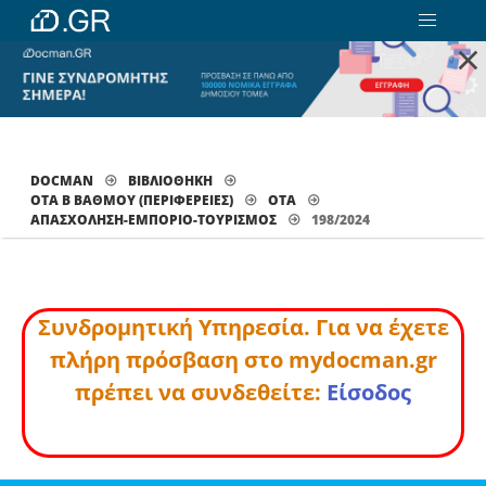
×
DOCMAN
ΒΙΒΛΙΟΘΗΚΗ
ΟΤΑ Β ΒΑΘΜΟΥ (ΠΕΡΙΦΕΡΕΙΕΣ)
ΟΤΑ
ΑΠΑΣΧΌΛΗΣΗ-ΕΜΠΌΡΙΟ-ΤΟΥΡΙΣΜΌΣ
198/2024
Συνδρομητική Υπηρεσία. Για να έχετε
πλήρη πρόσβαση στο mydocman.gr
πρέπει να συνδεθείτε:
Είσοδος