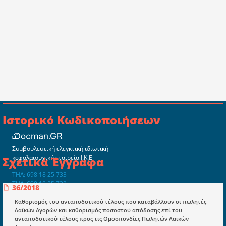
Ιστορικό Κωδικοποιήσεων
Συμβουλευτική ελεγκτική ιδιωτική
κεφαλαιουχική εταιρεία Ι.Κ.Ε
Σχετικά Έγγραφα
ΤΗΛ: 698 18 25 733
ΤΗΛ: 698 18 25 732
36/2018
mydocmangr@gmail.com
Docman.gr
Καθορισμός του ανταποδοτικού τέλους που καταβάλλουν οι πωλητές
Λαϊκών Αγορών και καθορισμός ποσοστού απόδοσης επί του
ανταποδοτικού τέλους προς τις Ομοσπονδίες Πωλητών Λαϊκών