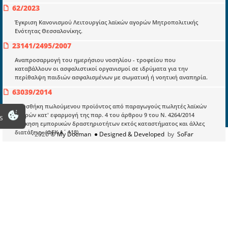
62/2023
Είσοδος
Έγκριση Κανονισμού Λειτουργίας λαϊκών αγορών Μητροπολιτικής
Εγγραφή
Ενότητας Θεσσαλονίκης.
Οδηγίες Εγγραφής
23141/2495/2007
Βοηθός Αναζήτησης
Αναπροσαρμογή του ημερήσιου νοσηλίου - τροφείου που
καταβάλλουν οι ασφαλιστικοί οργανισμοί σε ιδρύματα για την
Οροι χρησης ιστοτοπου
περίθαλψη παιδιών ασφαλισμένων με σωματική ή νοητική αναπηρία.
63039/2014
Προσθήκη πωλούμενου προϊόντος από παραγωγούς πωλητές λαϊκών
αγορών κατ' εφαρμογή της παρ. 4 του άρθρου 9 του Ν. 4264/2014
s
«Άσκηση εμπορικών δραστηριοτήτων εκτός καταστήματος και άλλες
διατάξεις» (ΦΕΚ Α΄ 118).
2026
© My Docman
● Designed & Developed
by
SoFar
134269/2015
Τροποποίηση της περίπτωσης 3, της παραγράφου Α, του άρθρου 2, της
υπ’ αριθμ. Α2−704/2014 Υπουργικής απόφασης (Β΄ 2126) «Σύσταση
Τριμελών Επιτροπών χορήγησης βεβαιώσεων σε παραγωγούς πωλητές
λαϊκών αγορών».
266343/2017
Συγκρότηση Επιτροπής Λαϊκών Αγορών Αττικής.