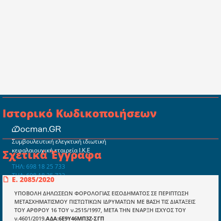
Ιστορικό Κωδικοποιήσεων
Συμβουλευτική ελεγκτική ιδιωτική
κεφαλαιουχική εταιρεία Ι.Κ.Ε
Σχετικά Έγγραφα
ΤΗΛ: 698 18 25 733
ΤΗΛ: 698 18 25 732
Ε. 2085/2020
mydocmangr@gmail.com
Docman.gr
ΥΠΟΒΟΛΗ ΔΗΛΩΣΕΩΝ ΦΟΡΟΛΟΓΙΑΣ ΕΙΣΟΔΗΜΑΤΟΣ ΣΕ ΠΕΡΙΠΤΩΣΗ
ΜΕΤΑΣΧΗΜΑΤΙΣΜΟΥ ΠΙΣΤΩΤΙΚΩΝ ΙΔΡΥΜΑΤΩΝ ΜΕ ΒΑΣΗ ΤΙΣ ΔΙΑΤΑΞΕΙΣ
ΤΟΥ ΑΡΘΡΟΥ 16 ΤΟΥ ν.2515/1997, ΜΕΤΑ ΤΗΝ ΕΝΑΡΞΗ ΙΣΧΥΟΣ ΤΟΥ
ν.4601/2019
.ΑΔΑ:6Ε9Υ46ΜΠ3Ζ-ΣΓΠ