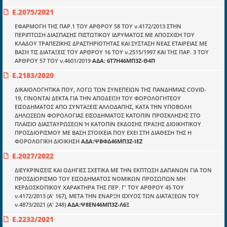
Ποιοί είμαστε;
Ε.2075/2021
Μια πολυετής εθελοντική προσπάθεια που
μετατράπηκε σε επιχειρηματική οντότητα και φιλοδοξεί να συμβάλλει
ΕΦΑΡΜΟΓΗ ΤΗΣ ΠΑΡ.1 ΤΟΥ ΑΡΘΡΟΥ 58 ΤΟΥ ν.4172/2013 ΣΤΗΝ
στην διάδοση της γνώσης.
ΠΕΡΙΠΤΩΣΗ ΔΙΑΣΠΑΣΗΣ ΠΙΣΤΩΤΙΚΟΥ ΙΔΡΥΜΑΤΟΣ ΜΕ ΑΠΟΣΧΙΣΗ ΤΟΥ
ΚΛΑΔΟΥ ΤΡΑΠΕΖΙΚΗΣ ΔΡΑΣΤΗΡΙΟΤΗΤΑΣ ΚΑΙ ΣΥΣΤΑΣΗ ΝΕΑΣ ΕΤΑΙΡΕΙΑΣ ΜΕ
ΒΑΣΗ ΤΙΣ ΔΙΑΤΑΞΕΙΣ ΤΟΥ ΑΡΘΡΟΥ 16 ΤΟΥ ν.2515/1997 ΚΑΙ ΤΗΣ ΠΑΡ. 3 ΤΟΥ
ΑΡΘΡΟΥ 57 ΤΟΥ ν.4601/2019
ΑΔΑ: 6Τ7Η46ΜΠ3Ζ-Θ4Π
Ε.2183/2020
ΔΙΚΑΙΟΛΟΓΗΤΙΚΑ ΠΟΥ, ΛΟΓΩ ΤΩΝ ΣΥΝΕΠΕΙΩΝ ΤΗΣ ΠΑΝΔΗΜΙΑΣ COVID-
Ενότητες
19, ΓΙΝΟΝΤΑΙ ΔΕΚΤΑ ΓΙΑ ΤΗΝ ΑΠΟΔΕΙΞΗ ΤΟΥ ΦΟΡΟΛΟΓΗΤΕΟΥ
Επικαιρότητα
ΕΙΣΟΔΗΜΑΤΟΣ ΑΠΟ ΣΥΝΤΑΞΕΙΣ ΑΛΛΟΔΑΠΗΣ, ΚΑΤΑ ΤΗΝ ΥΠΟΒΟΛΗ
ΔΗΛΩΣΕΩΝ ΦΟΡΟΛΟΓΙΑΣ ΕΙΣΟΔΗΜΑΤΟΣ ΚΑΤΟΠΙΝ ΠΡΟΣΚΛΗΣΗΣ ΣΤΟ
E-book
ΠΛΑΙΣΙΟ ΔΙΑΣΤΑΥΡΩΣΕΩΝ Ή ΚΑΤΟΠΙΝ ΕΚΔΟΣΗΣ ΠΡΑΞΗΣ ΔΙΟΙΚΗΤΙΚΟΥ
ΠΡΟΣΔΙΟΡΙΣΜΟΥ ΜΕ ΒΑΣΗ ΣΤΟΙΧΕΙΑ ΠΟΥ ΕΧΕΙ ΣΤΗ ΔΙΑΘΕΣΗ ΤΗΣ Η
Οδηγοί εκκαθάρισης
ΦΟΡΟΛΟΓΙΚΗ ΔΙΟΙΚΗΣΗ
ΑΔΑ:ΨΒΦΔ46ΜΠ3Ζ-ΙΕΖ
Ε.2027/2022
Νόμοι και προεδρικά διατάγματα
ΔΙΕΥΚΡΙΝΙΣΕΙΣ ΚΑΙ ΟΔΗΓΙΕΣ ΣΧΕΤΙΚΑ ΜΕ ΤΗΝ ΕΚΠΤΩΣΗ ΔΑΠΑΝΩΝ ΓΙΑ ΤΟΝ
Υπουργικές αποφάσεις
ΠΡΟΣΔΙΟΡΙΣΜΟ ΤΟΥ ΕΙΣΟΔΗΜΑΤΟΣ ΝΟΜΙΚΩΝ ΠΡΟΣΩΠΩΝ ΜΗ
ΚΕΡΔΟΣΚΟΠΙΚΟΥ ΧΑΡΑΚΤΗΡΑ ΤΗΣ ΠΕΡ. Γ' ΤΟΥ ΑΡΘΡΟΥ 45 ΤΟΥ
Νομολογία και Γνωμοδοτήσεις ΝΣΚ
ν.4172/2013 (Α' 167), ΜΕΤΑ ΤΗΝ ΕΝΑΡΞΗ ΙΣΧΥΟΣ ΤΩΝ ΔΙΑΤΑΞΕΩΝ ΤΟΥ
ν.4873/2021 (Α' 248)
ΑΔΑ:Ψ8ΕΝ46ΜΠ3Ζ-Λ6Ξ
Πληροφορίες
Ε.2232/2021