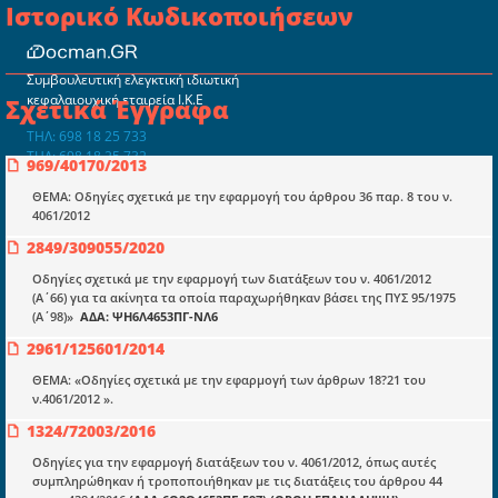
Ιστορικό Κωδικοποιήσεων
Συμβουλευτική ελεγκτική ιδιωτική
κεφαλαιουχική εταιρεία Ι.Κ.Ε
Σχετικά Έγγραφα
ΤΗΛ: 698 18 25 733
ΤΗΛ: 698 18 25 732
969/40170/2013
mydocmangr@gmail.com
Docman.gr
ΘΕΜΑ: Οδηγίες σχετικά με την εφαρμογή του άρθρου 36 παρ. 8 του ν.
4061/2012
2849/309055/2020
Ποιοί είμαστε;
Οδηγίες σχετικά με την εφαρμογή των διατάξεων του ν. 4061/2012
Μια πολυετής εθελοντική προσπάθεια που
(Α΄66) για τα ακίνητα τα οποία παραχωρήθηκαν βάσει της ΠΥΣ 95/1975
μετατράπηκε σε επιχειρηματική οντότητα και φιλοδοξεί να συμβάλλει
(Α΄98)»
ΑΔΑ: ΨΗ6Λ4653ΠΓ-ΝΛ6
στην διάδοση της γνώσης.
2961/125601/2014
ΘΕΜΑ: «Οδηγίες σχετικά με την εφαρμογή των άρθρων 18?21 του
ν.4061/2012 ».
1324/72003/2016
Ενότητες
Οδηγίες για την εφαρμογή διατάξεων του ν. 4061/2012, όπως αυτές
συμπληρώθηκαν ή τροποποιήθηκαν με τις διατάξεις του άρθρου 44
Επικαιρότητα