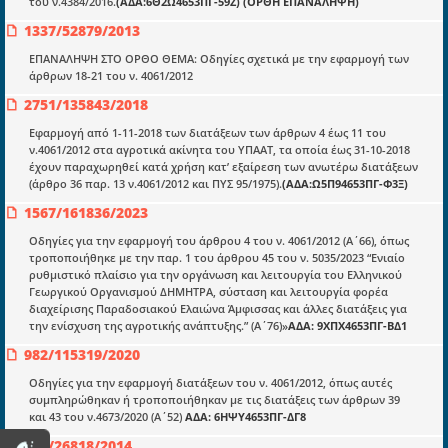
του ν.4384/2016.
(ΑΔΑ:6Θ2Ω4653ΠΓ-59Ζ) (ΟΡΘΗ ΕΠΑΝΑΛΗΨΗ)
E-book
1337/52879/2013
Οδηγοί εκκαθάρισης
ΕΠΑΝΑΛΗΨΗ ΣΤΟ ΟΡΘΟ ΘΕΜΑ: Οδηγίες σχετικά με την εφαρμογή των
άρθρων 18-21 του ν. 4061/2012
Νόμοι και προεδρικά διατάγματα
2751/135843/2018
Υπουργικές αποφάσεις
Εφαρμογή από 1-11-2018 των διατάξεων των άρθρων 4 έως 11 του
ν.4061/2012 στα αγροτικά ακίνητα του ΥΠΑΑΤ, τα οποία έως 31-10-2018
Νομολογία και Γνωμοδοτήσεις ΝΣΚ
έχουν παραχωρηθεί κατά χρήση κατ’ εξαίρεση των ανωτέρω διατάξεων
(άρθρο 36 παρ. 13 ν.4061/2012 και ΠΥΣ 95/1975).
(ΑΔΑ:Ω5Π94653ΠΓ-Φ3Ξ)
1567/161836/2023
Πληροφορίες
Οδηγίες για την εφαρμογή του άρθρου 4 του ν. 4061/2012 (Α΄66), όπως
Είσοδος
τροποποιήθηκε με την παρ. 1 του άρθρου 45 του ν. 5035/2023 “Ενιαίο
ρυθμιστικό πλαίσιο για την οργάνωση και λειτουργία του Ελληνικού
Εγγραφή
Γεωργικού Οργανισμού ΔΗΜΗΤΡΑ, σύσταση και λειτουργία φορέα
διαχείρισης Παραδοσιακού Ελαιώνα Άμφισσας και άλλες διατάξεις για
Οδηγίες Εγγραφής
την ενίσχυση της αγροτικής ανάπτυξης.” (Α΄76)»
ΑΔΑ: 9ΧΠΧ4653ΠΓ-ΒΔ1
Βοηθός Αναζήτησης
982/115319/2020
Οροι χρησης ιστοτοπου
Οδηγίες για την εφαρμογή διατάξεων του ν. 4061/2012, όπως αυτές
συμπληρώθηκαν ή τροποποιήθηκαν με τις διατάξεις των άρθρων 39
και 43 του ν.4673/2020 (A΄52)
ΑΔΑ: 6ΗΨΥ4653ΠΓ-ΔΓ8
559/26818/2014