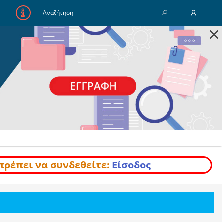
×
E-Mail
Κωδικός
Να με θυμάσαι
Είσοδος
Ξέχασα τον Κωδικό
πρέπει να συνδεθείτε:
Είσοδος