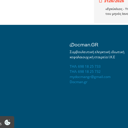
3126/2026
«Εγκύκλιος - 
του μηνός Ιαν
Συμβουλευτική ελεγκτική ιδιωτική
κεφαλαιουχική εταιρεία Ι.Κ.Ε
ΤΗΛ: 698 18 25 733
ΤΗΛ: 698 18 25 732
mydocmangr@gmail.com
Docman.gr
s