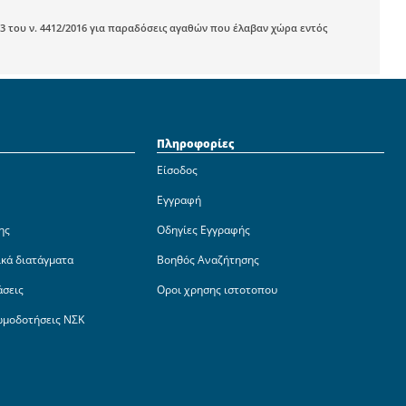
3 του ν. 4412/2016 για παραδόσεις αγαθών που έλαβαν χώρα εντός
Πληροφορίες
Είσοδος
Εγγραφή
ης
Οδηγίες Εγγραφής
ικά διατάγματα
Βοηθός Αναζήτησης
άσεις
Οροι χρησης ιστοτοπου
ωμοδοτήσεις ΝΣΚ