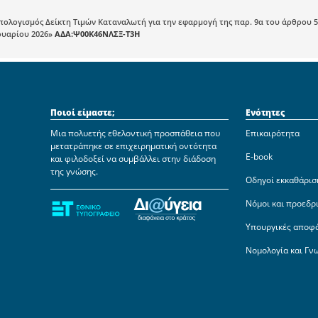
Υπολογισμός Δείκτη Τιμών Καταναλωτή για την εφαρμογή της παρ. 9α του άρθρου 5
ουαρίου 2026»
ΑΔΑ:Ψ00Κ46ΝΛΣΞ-Τ3Η
Ποιοί είμαστε;
Ενότητες
Μια πολυετής εθελοντική προσπάθεια που
Επικαιρότητα
μετατράπηκε σε επιχειρηματική οντότητα
E-book
και φιλοδοξεί να συμβάλλει στην διάδοση
της γνώσης.
Οδηγοί εκκαθάρισ
Νόμοι και προεδρ
Υπουργικές αποφ
Νομολογία και Γν