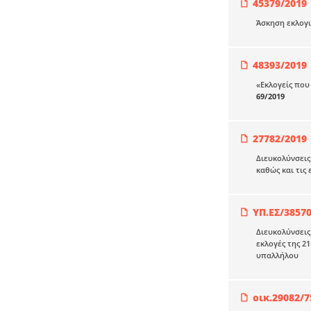
45379/2019
Άσκηση εκλογι
48393/2019
«Eκλογείς που
69/2019
27782/2019
Διευκολύνσεις
καθώς και τις
ΥΠ.ΕΣ/3857
Διευκολύνσεις
εκλογές της 2
υπαλλήλου
οικ.29082/7