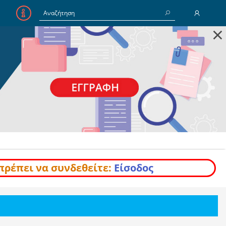
×
E-Mail
Κωδικός
Να με θυμάσαι
Είσοδος
Ξέχασα τον Κωδικό
πρέπει να συνδεθείτε:
Είσοδος