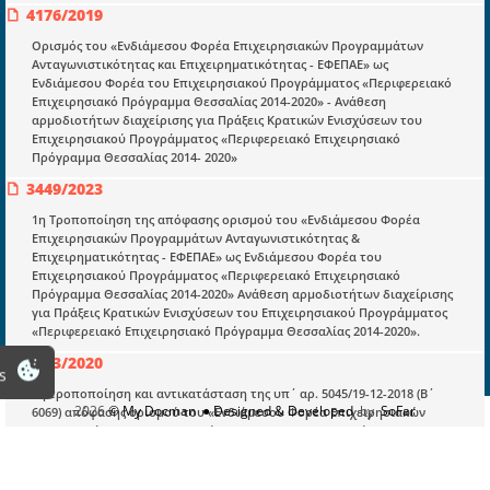
Υπουργικές αποφάσεις
4176/2019
Ορισμός του «Ενδιάμεσου Φορέα Επιχειρησιακών Προγραμμάτων
Νομολογία και Γνωμοδοτήσεις ΝΣΚ
Ανταγωνιστικότητας και Επιχειρηματικότητας - ΕΦΕΠΑΕ» ως
Ενδιάμεσου Φορέα του Επιχειρησιακού Προγράμματος «Περιφερειακό
Επιχειρησιακό Πρόγραμμα Θεσσαλίας 2014-2020» - Ανάθεση
Πληροφορίες
αρμοδιοτήτων διαχείρισης για Πράξεις Κρατικών Ενισχύσεων του
Επιχειρησιακού Προγράμματος «Περιφερειακό Επιχειρησιακό
Είσοδος
Πρόγραμμα Θεσσαλίας 2014- 2020»
Εγγραφή
3449/2023
Οδηγίες Εγγραφής
1η Τροποποίηση της απόφασης ορισμού του «Ενδιάμεσου Φορέα
Επιχειρησιακών Προγραμμάτων Ανταγωνιστικότητας &
Βοηθός Αναζήτησης
Επιχειρηματικότητας - ΕΦΕΠΑΕ» ως Ενδιάμεσου Φορέα του
Επιχειρησιακού Προγράμματος «Περιφερειακό Επιχειρησιακό
Οροι χρησης ιστοτοπου
Πρόγραμμα Θεσσαλίας 2014-2020» Ανάθεση αρμοδιοτήτων διαχείρισης
για Πράξεις Κρατικών Ενισχύσεων του Επιχειρησιακού Προγράμματος
«Περιφερειακό Επιχειρησιακό Πρόγραμμα Θεσσαλίας 2014-2020».
4183/2020
s
1η τροποποίηση και αντικατάσταση της υπ΄ αρ. 5045/19-12-2018 (B΄
2026
© My Docman
● Designed & Developed
by
SoFar
6069) απόφασης ορισμού του «Ενδιάμεσου Φορέα Επιχειρησιακών
Προγραμμάτων Ανταγωνιστικότητας και Επιχειρηματικότητας»
(ΕΦΕΠΑΕ) ως Ενδιάμεσου Φορέα Διαχείρισης του Επιχειρησιακού
Προγράμματος «Δυτική Ελλάδα 2014-2020» και ανάθεση αρμοδιοτήτων
διαχείρισης για πράξεις Κρατικών Ενισχύσεων