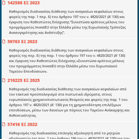
ΤΗΛ: 698 18 25 732
142588 ΕΞ 2023
mydocmangr@gmail.com
Docman.gr
Καθορισμός διαδικασίας διάθεσης των αναγκαίων κεφαλαίων στους
φορείς της παρ. 1 περ. δ) του άρθρου 197 του ν. 4820/2021 (Α’ 130) και
έγκριση του Καθεστώτος Ενίσχυσης “Συνιστώσα κράτους μέλους του
προγράμματος InvestEU στην Ελλάδα μέσω της Ευρωπαϊκής Τράπεζας
Ποιοί είμαστε;
Ανασυγκρότησης και Ανάπτυξης”.
Μια πολυετής εθελοντική προσπάθεια που
59763 ΕΞ 2023
μετατράπηκε σε επιχειρηματική οντότητα και φιλοδοξεί να συμβάλλει
στην διάδοση της γνώσης.
Καθορισμός διαδικασίας διάθεσης των αναγκαίων κεφαλαίων στους
φορείς της περ. δ) της παρ. 1 του άρθρου 197 του ν. 4820/2021 (Α’ 130)
και έγκριση του Καθεστώτος Ενίσχυσης «Συνιστώσα κράτους μέλους
του προγράμματος InvestEU στην Ελλάδα μέσω του Ευρωπαϊκού
Ταμείου Επενδύσεων».
210225 ΕΞ 2025
Ενότητες
Καθορισμός της διαδικασίας διάθεσης των αναγκαίων κεφαλαίων από
Επικαιρότητα
τον τακτικό προϋπολογισμό στα πιστωτικά ιδρύματα, στους
ευρωπαϊκούς χρηματοπιστωτικούς θεσμούς και φορείς της παρ. 1 του
E-book
άρθρου 197 ν. 4820/2021 (Α' 130) για τη χρηματοδότηση επιλέξιμων
επενδύσεων, μέσω των δανείων με πόρους του Ταμείου Ανάκαμψης και
Οδηγοί εκκαθάρισης
Ανθεκτικότητας.
57416 ΕΞ 2022
Νόμοι και προεδρικά διατάγματα
Καθορισμός της διαδικασίας επιλογής αξιολογητή από το μητρώο
Υπουργικές αποφάσεις
αξιολογητών της παρ. 2 του άρθρου 196 του ν. 4820/2021 (Α’ 130) για τον