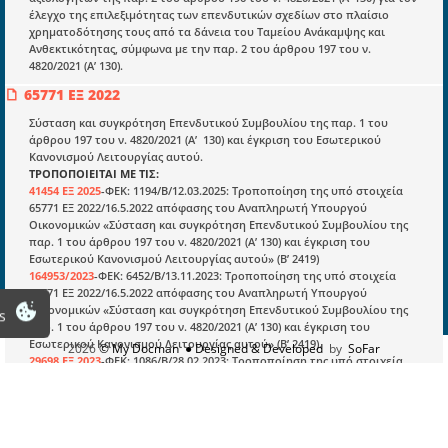
έλεγχο της επιλεξιμότητας των επενδυτικών σχεδίων στο πλαίσιο
Νομολογία και Γνωμοδοτήσεις ΝΣΚ
χρηματοδότησης τους από τα δάνεια του Ταμείου Ανάκαμψης και
Ανθεκτικότητας, σύμφωνα με την παρ. 2 του άρθρου 197 του ν.
4820/2021 (Α’ 130).
Πληροφορίες
65771 ΕΞ 2022
Είσοδος
Σύσταση και συγκρότηση Επενδυτικού Συμβουλίου της παρ. 1 του
Εγγραφή
άρθρου 197 του ν. 4820/2021 (Α’ 130) και έγκριση του Εσωτερικού
Κανονισμού Λειτουργίας αυτού.
Οδηγίες Εγγραφής
ΤΡΟΠΟΠΟΙΕΙΤΑΙ ΜΕ ΤΙΣ:
41454 ΕΞ 2025
-ΦΕΚ: 1194/Β/12.03.2025: Τροποποίηση της υπό στοιχεία
Βοηθός Αναζήτησης
65771 ΕΞ 2022/16.5.2022 απόφασης του Αναπληρωτή Υπουργού
Οικονομικών «Σύσταση και συγκρότηση Επενδυτικού Συμβουλίου της
Οροι χρησης ιστοτοπου
παρ. 1 του άρθρου 197 του ν. 4820/2021 (Α’ 130) και έγκριση του
Εσωτερικού Κανονισμού Λειτουργίας αυτού» (Β’ 2419)
164953/2023
-ΦΕΚ: 6452/Β/13.11.2023: Τροποποίηση της υπό στοιχεία
65771 ΕΞ 2022/16.5.2022 απόφασης του Αναπληρωτή Υπουργού
Οικονομικών «Σύσταση και συγκρότηση Επενδυτικού Συμβουλίου της
s
παρ. 1 του άρθρου 197 του ν. 4820/2021 (Α’ 130) και έγκριση του
Εσωτερικού Κανονισμού Λειτουργίας αυτού» (Β’ 2419).
2026
© My Docman
● Designed & Developed
by
SoFar
29698 ΕΞ 2023
-ΦΕΚ: 1086/Β/28.02.2023: Τροποποίηση της υπό στοιχεία
65771 ΕΞ 2022/16.5.2022 απόφασης του Αναπληρωτή Υπουργού
Οικονομικών «Σύσταση και συγκρότηση Επενδυτικού Συμβουλίου της
παρ. 1 του άρθρου 197 του ν. 4820/2021 (Α’ 130) και έγκριση του
Εσωτερικού Κανονισμού Λειτουργίας αυτού» (Β’ 2419).