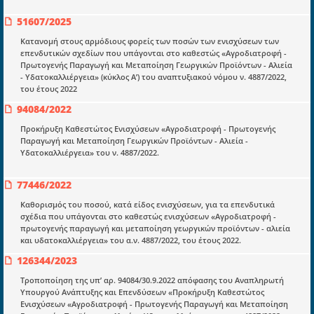
51607/2025
Κατανομή στους αρμόδιους φορείς των ποσών των ενισχύσεων των
Ενότητες
επενδυτικών σχεδίων που υπάγονται στο καθεστώς «Αγροδιατροφή -
Επικαιρότητα
Πρωτογενής Παραγωγή και Μεταποίηση Γεωργικών Προϊόντων - Αλιεία
- Υδατοκαλλιέργεια» (κύκλος Α’) του αναπτυξιακού νόμου ν. 4887/2022,
E-book
του έτους 2022
94084/2022
Οδηγοί εκκαθάρισης
Προκήρυξη Καθεστώτος Ενισχύσεων «Αγροδιατροφή - Πρωτογενής
Νόμοι και προεδρικά διατάγματα
Παραγωγή και Μεταποίηση Γεωργικών Προϊόντων - Αλιεία -
Υδατοκαλλιέργεια» του ν. 4887/2022.
Υπουργικές αποφάσεις
Νομολογία και Γνωμοδοτήσεις ΝΣΚ
77446/2022
Καθορισμός του ποσού, κατά είδος ενισχύσεων, για τα επενδυτικά
σχέδια που υπάγονται στο καθεστώς ενισχύσεων «Αγροδιατροφή -
Πληροφορίες
πρωτογενής παραγωγή και μεταποίηση γεωργικών προϊόντων - αλιεία
Είσοδος
και υδατοκαλλιέργεια» του α.ν. 4887/2022, του έτους 2022.
126344/2023
Εγγραφή
Τροποποίηση της υπ’ αρ. 94084/30.9.2022 απόφασης του Αναπληρωτή
Οδηγίες Εγγραφής
Υπουργού Ανάπτυξης και Επενδύσεων «Προκήρυξη Καθεστώτος
Ενισχύσεων «Αγροδιατροφή - Πρωτογενής Παραγωγή και Μεταποίηση
Βοηθός Αναζήτησης