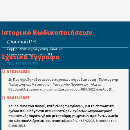
Ιστορικό Κωδικοποιήσεων
Συμβουλευτική ελεγκτική ιδιωτική
κεφαλαιουχική εταιρεία Ι.Κ.Ε
Σχετικά Έγγραφα
ΤΗΛ: 698 18 25 733
ΤΗΛ: 698 18 25 732
61326/2026
mydocmangr@gmail.com
Docman.gr
2η Προκήρυξη καθεστώτος ενισχύσεων «Αγροδιατροφή - Πρωτογενής
Παραγωγή και Μεταποίηση Γεωργικών Προϊόντων - Αλιεία -
Υδατοκαλλιέργεια» του αναπτυξιακού νόμου 4887/2022 (κύκλος Β’).
Ποιοί είμαστε;
96411/2025
Μια πολυετής εθελοντική προσπάθεια που
Καθορισμός του ποσού, κατά είδος ενισχύσεων, για τα επενδυτικά
μετατράπηκε σε επιχειρηματική οντότητα και φιλοδοξεί να συμβάλλει
σχέδια που υπάγονται στο καθεστώς ενισχύσεων «Αγροδιατροφή
στην διάδοση της γνώσης.
πρωτογενής παραγωγή και μεταποίηση γεωργικών προϊόντων αλιεία
και υδατοκαλλιέργεια» του αναπτυξιακού
ν. 4887/2022. Β’ κύκλος του
έτους 2025.