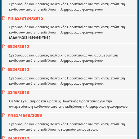
Σχεδιασμός και Δράσεις Πολιτικής Προστασίας για την αντιμετώπιση
Μια πολυετής εθελοντική προσπάθεια που
κινδύνων από την εκδήλωση πλημμυρικών φαινομένων
μετατράπηκε σε επιχειρηματική οντότητα και φιλοδοξεί να συμβάλλει
ΥΠ.ΕΣ/8184/2015
στην διάδοση της γνώσης.
Σχεδιασμός και δράσεις Πολιτικής Προστασίας για την αντιμετώπιση
κινδύνων από την εκδήλωση πλημμυρικών φαινομένων
(ΑΔΑ:ΨΩΙΣ465ΦΘΕ-ΥΚ4 )
6524/2012
Ενότητες
Σχεδιασμός και δράσεις πολιτικής προστασίας για αντιμετώπιση
κινδύνων από την εκδήλωση πλημμυρικών φαινομένων
Επικαιρότητα
6524/2012
E-book
Σχεδιασμός και δράσεις Πολιτικής Προστασίας για την αντιμετώπιση
Οδηγοί εκκαθάρισης
κινδύνων από την εκδήλωση πλημμυρικών φαινομένων.
5246/2013
Νόμοι και προεδρικά διατάγματα
ΘΕΜΑ: Σχεδιασμός και δράσεις Πολιτικής Προστασίας για την
Υπουργικές αποφάσεις
αντιμετώπιση κινδύνων από την εκδήλωση πλημμυρικών φαινομένων.
Νομολογία και Γνωμοδοτήσεις ΝΣΚ
ΥΠΕΣ/4648/2009
Σχεδιασμός και δράσεις Πολιτικής Προστασίας για την αντιμετώπιση
κινδύνων από την εκδήλωση σεισμικών φαινομένων.
Πληροφορίες
2450/2012