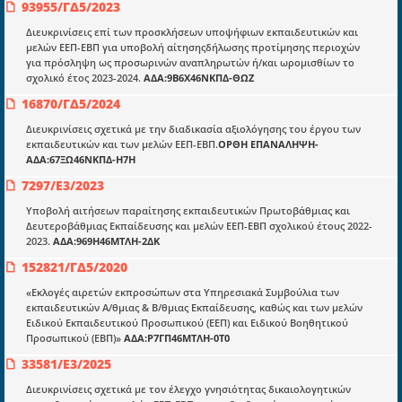
93955/ΓΔ5/2023
Διευκρινίσεις επί των προσκλήσεων υποψήφιων εκπαιδευτικών και
μελών ΕΕΠ-ΕΒΠ για υποβολή αίτησηςδήλωσης προτίμησης περιοχών
για πρόσληψη ως προσωρινών αναπληρωτών ή/και ωρομισθίων το
σχολικό έτος 2023-2024.
ΑΔΑ:9Β6Χ46ΝΚΠΔ-ΘΩΖ
Ενότητες
16870/ΓΔ5/2024
Επικαιρότητα
Διευκρινίσεις σχετικά με την διαδικασία αξιολόγησης του έργου των
εκπαιδευτικών και των μελών ΕΕΠ-ΕΒΠ.
ΟΡΘΗ ΕΠΑΝΑΛΗΨΗ-
E-book
ΑΔΑ:67ΞΩ46ΝΚΠΔ-Η7Η
Οδηγοί εκκαθάρισης
7297/Ε3/2023
Νόμοι και προεδρικά διατάγματα
Υποβολή αιτήσεων παραίτησης εκπαιδευτικών Πρωτοβάθμιας και
Δευτεροβάθμιας Εκπαίδευσης και μελών ΕΕΠ-ΕΒΠ σχολικού έτους 2022-
Υπουργικές αποφάσεις
2023.
ΑΔΑ:969Η46ΜΤΛΗ-2ΔΚ
152821/ΓΔ5/2020
Νομολογία και Γνωμοδοτήσεις ΝΣΚ
«Εκλογές αιρετών εκπροσώπων στα Υπηρεσιακά Συμβούλια των
εκπαιδευτικών Α/θμιας & Β/θμιας Εκπαίδευσης, καθώς και των μελών
Πληροφορίες
Ειδικού Εκπαιδευτικού Προσωπικού (ΕΕΠ) και Ειδικού Βοηθητικού
Προσωπικού (ΕΒΠ)»
ΑΔΑ:Ρ7ΓΠ46ΜΤΛΗ-0Τ0
Είσοδος
33581/Ε3/2025
Εγγραφή
Διευκρινίσεις σχετικά με τον έλεγχο γνησιότητας δικαιολογητικών