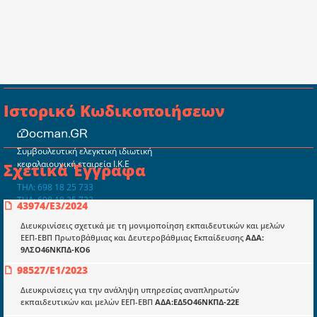
Ιστορικό Κωδικοποιήσεων
Συμβουλευτική ελεγκτική ιδιωτική
κεφαλαιουχική εταιρεία Ι.Κ.Ε
Σχετικά Έγγραφα
ΤΗΛ: 698 18 25 733
ΤΗΛ: 698 18 25 732
43974/Ε3/2024
mydocmangr@gmail.com
Docman.gr
Διευκρινίσεις σχετικά με τη μονιμοποίηση εκπαιδευτικών και μελών
ΕΕΠ-ΕΒΠ Πρωτοβάθμιας και Δευτεροβάθμιας Εκπαίδευσης
ΑΔΑ:
9ΛΣΟ46ΝΚΠΔ-ΚΟ6
Ποιοί είμαστε;
98527/Ε1/2023
Μια πολυετής εθελοντική προσπάθεια που
Διευκρινίσεις για την ανάληψη υπηρεσίας αναπληρωτών
μετατράπηκε σε επιχειρηματική οντότητα και φιλοδοξεί να συμβάλλει
εκπαιδευτικών και μελών ΕΕΠ-ΕΒΠ
ΑΔΑ:ΕΔ5Ο46ΝΚΠΔ-22Ε
στην διάδοση της γνώσης.