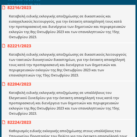
ΤΗΛ: 698 18 25 732
82216/2023
mydocmangr@gmail.com
Docman.gr
Καταβολή ειδικής εκλογικής αποζημίωσης σε δικαστικούς και
εισαγγελικούς λειτουργούς, για την έκτακτη απασχόλησή τους κατά
την προπαρασκευή και διενέργεια των δημοτικών και περιφερειακών
εκλογών της 8ης Οκτωβρίου 2023 και των επαναληπτικών της 15ης
Ποιοί είμαστε;
Οκτωβρίου 2023.
Μια πολυετής εθελοντική προσπάθεια που
82221/2023
μετατράπηκε σε επιχειρηματική οντότητα και φιλοδοξεί να συμβάλλει
στην διάδοση της γνώσης.
Καταβολή ειδικής εκλογικής αποζημίωσης σε δικαστικούς λειτουργούς
των τακτικών διοικητικών δικαστηρίων, για την έκτακτη απασχόλησή
τους κατά την προπαρασκευή και διενέργεια των δημοτικών και
περιφερειακών εκλογών της 8ης Οκτωβρίου 2023 και των
επαναληπτικών της 15ης Οκτωβρίου 2023.
82204/2023
Ενότητες
Καταβολή ειδικής εκλογικής αποζημίωσης σε υπαλλήλους του
Επικαιρότητα
Ελεγκτικού Συνεδρίου για την έκτακτη απασχόλησή τους κατά την
προπαρασκευή και διενέργεια των δημοτικών και περιφερειακών
E-book
εκλογών της 8ης Οκτωβρίου 2023 και των επαναληπτικών της 15ης
Οκτωβρίου 2023.
Οδηγοί εκκαθάρισης
82224/2023
Νόμοι και προεδρικά διατάγματα
Καθορισμός ειδικής εκλογικής αποζημίωσης στους υπαλλήλους του
Υπουργείου Προστασίας του Πολίτη για την έκτακτη απασχόλησή τους