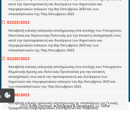
Υπουργικές αποφάσεις
κατά την προπαρασκευή και διενέργεια των δημοτικών και
περιφερειακών εκλογών της 8ης Οκτωβρίου 2023 και των
Νομολογία και Γνωμοδοτήσεις ΝΣΚ
επαναληπτικών της 15ης Οκτωβρίου 2023.
82225/2023
Πληροφορίες
Καταβολή ειδικής εκλογικής αποζημίωσης στα στελέχη του Υπουργείου
Είσοδος
Ναυτιλίας και Νησιωτικής Πολιτικής για την έκτακτη απασχόλησή τους
κατά την προπαρασκευή και διενέργεια των δημοτικών και
Εγγραφή
περιφερειακών εκλογών της 8ης Οκτωβρίου 2023 και των
επαναληπτικών της 15ης Οκτωβρίου 2023.
Οδηγίες Εγγραφής
82220/2023
Βοηθός Αναζήτησης
Καταβολή ειδικής εκλογικής αποζημίωσης στα στελέχη του Υπουργείου
Κλιματικής Κρίσης και Πολιτικής Προστασίας για την έκτακτη
Οροι χρησης ιστοτοπου
απασχόλησή τους κατά την προπαρασκευή και διενέργεια των
δημοτικών και περιφερειακών εκλογών της 8ης Οκτωβρίου 2023 και
των επαναληπτικών της 15ης Οκτωβρίου 2023.
82698/2023
s
Καταβολή ειδικής εκλογικής αποζημίωσης σε υπαλλήλους της Γενικής
2026
© My Docman
● Designed & Developed
by
SoFar
Γραμματείας Πληροφοριακών Συστημάτων και Ψηφιακής
Διακυβέρνησης του Υπουργείου Ψηφιακής Διακυβέρνησης, για την
έκτακτη απασχόλησή τους κατά την προπαρασκευή και διενέργεια των
δημοτικών και περιφερειακών εκλογών της 8ης Οκτωβρίου 2023 και
των επαναληπτικών της 15ης Οκτωβρίου 2023.