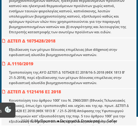
βιομηχανοποιημένων καπνών, ηλεκτρικά θερμαινόμενων προϊόντων
καπνού και ηλεκτρικά θερμαινόμενων προϊόντων χωρίς καπνό,
Υπουργικές αποφάσεις
ενσήμων ταινιών φορολογίας καπνού, καπνόσκονης, λοιπών
υπολειμμάτων βιομηχανοποίησης καπνού, εξοπλισμού καθώς και
Νομολογία και Γνωμοδοτήσεις ΝΣΚ
κρίσιμων πρώτων υλών που χρησιμοποιούνται για την παραγωγή
βιομηχανοποιημένων καπνών και β) συγκρότησης και λειτουργίας της
Επιτροπής καταστροφής των ανωτέρω προϊόντων και ειδών.
Πληροφορίες
ΔΣΤΕΠ Δ 1075428/2018
Είσοδος
Εξειδίκευση των μέτρων δέουσας επιμέλειας (due diligence) στην
εφοδιαστική αλυσίδα βιομηχανοποιημένων καπνών.
Εγγραφή
Α.1110/2019
Οδηγίες Εγγραφής
Τροποποίηση της ΑΥΟ ΔΣΤΕΠ Δ 1075428 ΕΞ 2018/16-5-2018 (ΦΕΚ 1813 Β’
Βοηθός Αναζήτησης
21-5-2018), περί εξειδίκευσης των μέτρων δέουσας επιμέλειας στην
εφοδιαστική αλυσίδα βιομηχανοποιημένων καπνών.
Οροι χρησης ιστοτοπου
ΔΣΤΕΠ Δ 1121416 ΕΞ 2018
Κοινοποίηση του άρθρου 100Γ του Ν. 2960/2001 (Εθνικός Τελωνειακός
Κώδικας), όπως έχει τροποποιηθεί και ισχύει και της αρ. πρωτ. ΔΣΤΕΠ Δ
s
1075428 ΕΞ 2018 (ΦΕΚ 1813 Β΄ / 21-5-2018) Απόφασης της Υφυπουργού
Οικονομικών κατ’ εξουσιοδότηση της παρ. 5 του άρθρου 100Γ για την
2026
© My Docman
● Designed & Developed
by
SoFar
εξειδίκευση των μέτρων δέουσας επιμέλειας (due diligence) στην
εφοδιαστική αλυσίδα βιομηχανοποιημένων καπνών.(
ΑΔΑ: ΩΞΑΤΗ-ΕΣΥ)
1118044/2016