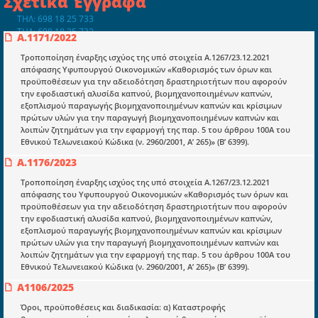
Σχετικά Έγγραφα
ΤΗΛ: 698 18 25 733
ΤΗΛ: 698 18 25 732
Α.1171/2022
mydocmangr@gmail.com
Docman.gr
Τροποποίηση έναρξης ισχύος της υπό στοιχεία Α.1267/23.12.2021
απόφασης Υφυπουργού Οικονομικών «Καθορισμός των όρων και
προϋποθέσεων για την αδειοδότηση δραστηριοτήτων που αφορούν
την εφοδιαστική αλυσίδα καπνού, βιομηχανοποιημένων καπνών,
Ποιοί είμαστε;
εξοπλισμού παραγωγής βιομηχανοποιημένων καπνών και κρίσιμων
πρώτων υλών για την παραγωγή βιομηχανοποιημένων καπνών και
Μια πολυετής εθελοντική προσπάθεια που
λοιπών ζητημάτων για την εφαρμογή της παρ. 5 του άρθρου 100Α του
μετατράπηκε σε επιχειρηματική οντότητα και φιλοδοξεί να συμβάλλει
Εθνικού Τελωνειακού Κώδικα (ν. 2960/2001, Α’ 265)» (Β’ 6399).
στην διάδοση της γνώσης.
Α.1176/2023
Τροποποίηση έναρξης ισχύος της υπό στοιχεία Α.1267/23.12.2021
απόφασης του Υφυπουργού Οικονομικών «Καθορισμός των όρων και
προϋποθέσεων για την αδειοδότηση δραστηριοτήτων που αφορούν
την εφοδιαστική αλυσίδα καπνού, βιομηχανοποιημένων καπνών,
Ενότητες
εξοπλισμού παραγωγής βιομηχανοποιημένων καπνών και κρίσιμων
πρώτων υλών για την παραγωγή βιομηχανοποιημένων καπνών και
Επικαιρότητα
λοιπών ζητημάτων για την εφαρμογή της παρ. 5 του άρθρου 100Α του
Εθνικού Τελωνειακού Κώδικα (ν. 2960/2001, Α’ 265)» (Β’ 6399).
E-book
Α1106/2025
Οδηγοί εκκαθάρισης
Όροι, προϋποθέσεις και διαδικασία: α) Καταστροφής
Νόμοι και προεδρικά διατάγματα