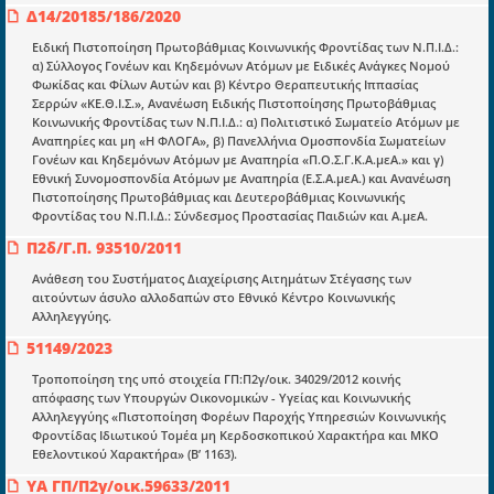
Δ14/20185/186/2020
Ειδική Πιστοποίηση Πρωτοβάθμιας Κοινωνικής Φροντίδας των Ν.Π.Ι.Δ.:
α) Σύλλογος Γονέων και Κηδεμόνων Ατόμων με Ειδικές Ανάγκες Νομού
Φωκίδας και Φίλων Αυτών και β) Κέντρο Θεραπευτικής Ιππασίας
Σερρών «ΚΕ.Θ.Ι.Σ.», Ανανέωση Ειδικής Πιστοποίησης Πρωτοβάθμιας
Ενότητες
Κοινωνικής Φροντίδας των Ν.Π.Ι.Δ.: α) Πολιτιστικό Σωματείο Ατόμων με
Επικαιρότητα
Αναπηρίες και μη «Η ΦΛΟΓΑ», β) Πανελλήνια Ομοσπονδία Σωματείων
Γονέων και Κηδεμόνων Ατόμων με Αναπηρία «Π.Ο.Σ.Γ.Κ.Α.μεΑ.» και γ)
E-book
Εθνική Συνομοσπονδία Ατόμων με Αναπηρία (Ε.Σ.Α.μεΑ.) και Ανανέωση
Πιστοποίησης Πρωτοβάθμιας και Δευτεροβάθμιας Κοινωνικής
Οδηγοί εκκαθάρισης
Φροντίδας του Ν.Π.Ι.Δ.: Σύνδεσμος Προστασίας Παιδιών και Α.μεΑ.
Π2δ/Γ.Π. 93510/2011
Νόμοι και προεδρικά διατάγματα
Ανάθεση του Συστήματος Διαχείρισης Αιτημάτων Στέγασης των
Υπουργικές αποφάσεις
αιτούντων άσυλο αλλοδαπών στο Εθνικό Κέντρο Κοινωνικής
Αλληλεγγύης.
Νομολογία και Γνωμοδοτήσεις ΝΣΚ
51149/2023
Τροποποίηση της υπό στοιχεία ΓΠ:Π2γ/οικ. 34029/2012 κοινής
Πληροφορίες
απόφασης των Υπουργών Οικονομικών - Υγείας και Κοινωνικής
Είσοδος
Αλληλεγγύης «Πιστοποίηση Φορέων Παροχής Υπηρεσιών Κοινωνικής
Φροντίδας Ιδιωτικού Τομέα μη Κερδοσκοπικού Χαρακτήρα και ΜΚΟ
Εγγραφή
Εθελοντικού Χαρακτήρα» (Β’ 1163).
ΥΑ ΓΠ/Π2γ/οικ.59633/2011
Οδηγίες Εγγραφής