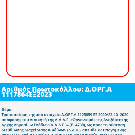
Αριθμός Πρωτοκόλλου: Δ.ΟΡΓ.Α
1117864ΕΞ2023
Θέμα:
Τροποποίηση της υπό στοιχεία Δ.ΟΡΓ.Α 1125859 ΕΞ 2020/23-10- 2020
απόφασης του Διοικητή της Α.Α.Δ.Ε. «Οργανισμός της Ανεξάρτητης
Αρχής Δημοσίων Εσόδων (Α.Α.Δ.Ε.)» (Β’ 4738), ως προς τη σύσταση
Διεύθυνσης Διαχείρισης Κινδύνων (Δ.Δ.Κ.), απευθείας υπαγόμενης
στον Διοικητή, τον καθορισμό των επιχειρησιακών στόχων, της