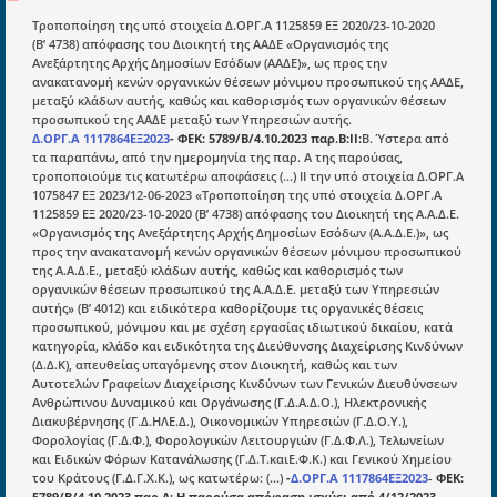
Τροποποίηση της υπό στοιχεία Δ.ΟΡΓ.Α 1125859 ΕΞ 2020/23-10-2020
(Β’ 4738) απόφασης του Διοικητή της ΑΑΔΕ «Οργανισμός της
Ενότητες
Ανεξάρτητης Αρχής Δημοσίων Εσόδων (ΑΑΔΕ)», ως προς την
ανακατανομή κενών οργανικών θέσεων μόνιμου προσωπικού της ΑΑΔΕ,
Επικαιρότητα
μεταξύ κλάδων αυτής, καθώς και καθορισμός των οργανικών θέσεων
προσωπικού της ΑΑΔΕ μεταξύ των Υπηρεσιών αυτής.
E-book
Δ.ΟΡΓ.Α 1117864ΕΞ2023
- ΦΕΚ: 5789/Β/4.10.2023 παρ.Β:ΙΙ:
Β. Ύστερα από
τα παραπάνω, από την ημερομηνία της παρ. Α της παρούσας,
Οδηγοί εκκαθάρισης
τροποποιούμε τις κατωτέρω αποφάσεις (...) ΙΙ την υπό στοιχεία Δ.ΟΡΓ.Α
Νόμοι και προεδρικά διατάγματα
1075847 ΕΞ 2023/12-06-2023 «Τροποποίηση της υπό στοιχεία Δ.ΟΡΓ.Α
1125859 ΕΞ 2020/23-10-2020 (Β’ 4738) απόφασης του Διοικητή της Α.Α.Δ.Ε.
Υπουργικές αποφάσεις
«Οργανισμός της Ανεξάρτητης Αρχής Δημοσίων Εσόδων (Α.Α.Δ.Ε.)», ως
προς την ανακατανομή κενών οργανικών θέσεων μόνιμου προσωπικού
Νομολογία και Γνωμοδοτήσεις ΝΣΚ
της Α.Α.Δ.Ε., μεταξύ κλάδων αυτής, καθώς και καθορισμός των
οργανικών θέσεων προσωπικού της Α.Α.Δ.Ε. μεταξύ των Υπηρεσιών
αυτής» (Β’ 4012) και ειδικότερα καθορίζουμε τις οργανικές θέσεις
προσωπικού, μόνιμου και με σχέση εργασίας ιδιωτικού δικαίου, κατά
Πληροφορίες
κατηγορία, κλάδο και ειδικότητα της Διεύθυνσης Διαχείρισης Κινδύνων
Είσοδος
(Δ.Δ.Κ), απευθείας υπαγόμενης στον Διοικητή, καθώς και των
Αυτοτελών Γραφείων Διαχείρισης Κινδύνων των Γενικών Διευθύνσεων
Εγγραφή
Ανθρώπινου Δυναμικού και Οργάνωσης (Γ.Δ.Α.Δ.Ο.), Ηλεκτρονικής
Διακυβέρνησης (Γ.Δ.ΗΛΕ.Δ.), Οικονομικών Υπηρεσιών (Γ.Δ.Ο.Υ.),
Οδηγίες Εγγραφής
Φορολογίας (Γ.Δ.Φ.), Φορολογικών Λειτουργιών (Γ.Δ.Φ.Λ.), Τελωνείων
και Ειδικών Φόρων Κατανάλωσης (Γ.Δ.Τ.καιΕ.Φ.Κ.) και Γενικού Χημείου
Βοηθός Αναζήτησης
του Κράτους (Γ.Δ.Γ.Χ.Κ.), ως κατωτέρω: (...)
-
Δ.ΟΡΓ.Α 1117864ΕΞ2023
-
ΦΕΚ:
5789/Β/4.10.2023 παρ.Δ:
Η παρούσα απόφαση ισχύει από 4/12/2023.