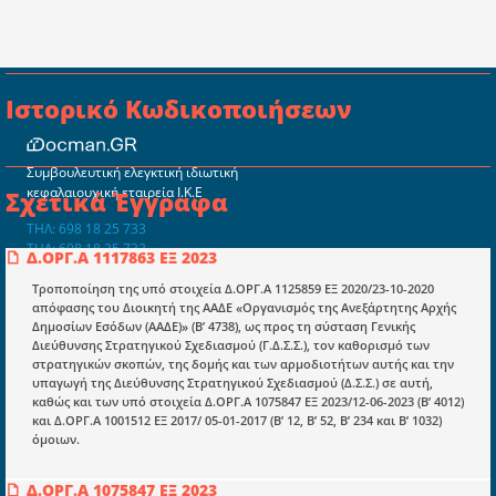
Ιστορικό Κωδικοποιήσεων
Συμβουλευτική ελεγκτική ιδιωτική
κεφαλαιουχική εταιρεία Ι.Κ.Ε
Σχετικά Έγγραφα
ΤΗΛ: 698 18 25 733
ΤΗΛ: 698 18 25 732
Δ.ΟΡΓ.Α 1117863 ΕΞ 2023
mydocmangr@gmail.com
Docman.gr
Τροποποίηση της υπό στοιχεία Δ.ΟΡΓ.Α 1125859 ΕΞ 2020/23-10-2020
απόφασης του Διοικητή της ΑΑΔΕ «Οργανισμός της Ανεξάρτητης Αρχής
Δημοσίων Εσόδων (ΑΑΔΕ)» (Β’ 4738), ως προς τη σύσταση Γενικής
Διεύθυνσης Στρατηγικού Σχεδιασμού (Γ.Δ.Σ.Σ.), τον καθορισμό των
Ποιοί είμαστε;
στρατηγικών σκοπών, της δομής και των αρμοδιοτήτων αυτής και την
υπαγωγή της Διεύθυνσης Στρατηγικού Σχεδιασμού (Δ.Σ.Σ.) σε αυτή,
Μια πολυετής εθελοντική προσπάθεια που
καθώς και των υπό στοιχεία Δ.ΟΡΓ.Α 1075847 ΕΞ 2023/12-06-2023 (Β’ 4012)
μετατράπηκε σε επιχειρηματική οντότητα και φιλοδοξεί να συμβάλλει
και Δ.ΟΡΓ.Α 1001512 ΕΞ 2017/ 05-01-2017 (Β’ 12, Β’ 52, Β’ 234 και Β’ 1032)
στην διάδοση της γνώσης.
όμοιων.
Δ.ΟΡΓ.Α 1075847 ΕΞ 2023