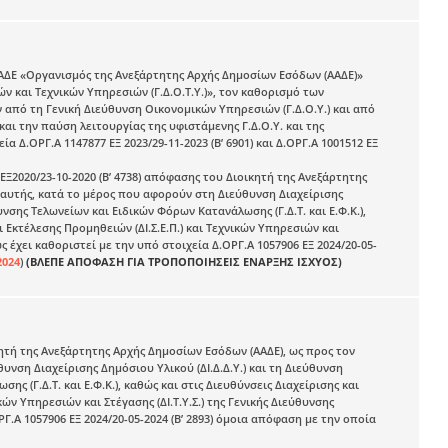
ΑΑΔΕ «Οργανισμός της Ανεξάρτητης Αρχής Δημοσίων Εσόδων (ΑΑΔΕ)»
κών και Τεχνικών Υπηρεσιών (Γ.Δ.Ο.Τ.Υ.)», τον καθορισμό των
από τη Γενική Διεύθυνση Οικονομικών Υπηρεσιών (Γ.Δ.Ο.Υ.) και από
 και την παύση λειτουργίας της υφιστάμενης Γ.Δ.Ο.Υ. και της
εία Δ.ΟΡΓ.Α 1147877 ΕΞ 2023/29-11-2023 (Β’ 6901) και Δ.ΟΡΓ.Α 1001512 ΕΞ
Ξ2020/23-10-2020 (Β’ 4738) απόφασης του Διοικητή της Ανεξάρτητης
 αυτής, κατά το μέρος που αφορούν στη Διεύθυνση Διαχείρισης
υνσης Τελωνείων και Ειδικών Φόρων Κατανάλωσης (Γ.Δ.Τ. και Ε.Φ.Κ.),
αι Εκτέλεσης Προμηθειών (ΔΙ.Σ.Ε.Π.) και Τεχνικών Υπηρεσιών και
ως έχει καθοριστεί με την υπό στοιχεία Δ.ΟΡΓ.Α 1057906 ΕΞ 2024/20-05-
2024
)
(ΒΛΕΠΕ ΑΠΟΦΑΣΗ ΓΙΑ ΤΡΟΠΟΠΟΙΗΣΕΙΣ ΕΝΑΡΞΗΣ ΙΣΧΥΟΣ)
κητή της Ανεξάρτητης Αρχής Δημοσίων Εσόδων (ΑΑΔΕ), ως προς τον
νση Διαχείρισης Δημόσιου Υλικού (ΔΙ.Δ.Δ.Υ.) και τη Διεύθυνση
ς (Γ.Δ.Τ. και Ε.Φ.Κ.), καθώς και στις Διευθύνσεις Διαχείρισης και
κών Υπηρεσιών και Στέγασης (ΔΙ.Τ.Υ.Σ.) της Γενικής Διεύθυνσης
ΡΓ.Α 1057906 ΕΞ 2024/20-05-2024 (Β’ 2893) όμοια απόφαση με την οποία