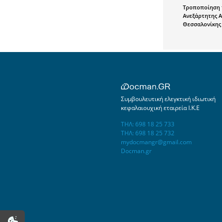
Τροποποίηση τ
Ανεξάρτητης Α
Θεσσαλονίκης κ
Συμβουλευτική ελεγκτική ιδιωτική
κεφαλαιουχική εταιρεία Ι.Κ.Ε
ΤΗΛ: 698 18 25 733
ΤΗΛ: 698 18 25 732
mydocmangr@gmail.com
Docman.gr