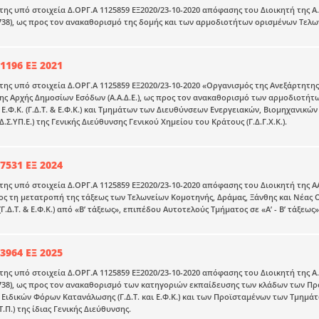
ης υπό στοιχεία Δ.ΟΡΓ.Α 1125859 ΕΞ2020/23-10-2020 απόφασης του Διοικητή της Α
’ 4738), ως προς τον ανακαθορισμό της δομής και των αρμοδιοτήτων ορισμένων Τελωνε
1196 ΕΞ 2021
ης υπό στοιχεία Δ.ΟΡΓ.Α 1125859 ΕΞ2020/23-10-2020 «Οργανισμός της Ανεξάρτητης 
ης Αρχής Δημοσίων Εσόδων (Α.Α.Δ.Ε.), ως προς τον ανακαθορισμό των αρμοδιοτήτων
Ε.Φ.Κ. (Γ.Δ.Τ. & Ε.Φ.Κ.) και Τμημάτων των Διευθύνσεων Ενεργειακών, Βιομηχανικών
.Σ.ΥΠ.Ε.) της Γενικής Διεύθυνσης Γενικού Χημείου του Κράτους (Γ.Δ.Γ.Χ.Κ.).
7531 ΕΞ 2024
ης υπό στοιχεία Δ.ΟΡΓ.Α 1125859 ΕΞ2020/23-10-2020 απόφασης του Διοικητή της 
προς τη μετατροπή της τάξεως των Τελωνείων Κομοτηνής, Δράμας, Ξάνθης και Νέας
.Δ.Τ. & Ε.Φ.Κ.) από «Β’ τάξεως», επιπέδου Αυτοτελούς Τμήματος σε «Α’ - Β’ τάξεως
3964 ΕΞ 2025
ης υπό στοιχεία Δ.ΟΡΓ.Α 1125859 ΕΞ2020/23-10-2020 απόφασης του Διοικητή της Α
Β’ 4738), ως προς τον ανακαθορισμό των κατηγοριών εκπαίδευσης των κλάδων των Π
 Ειδικών Φόρων Κατανάλωσης (Γ.Δ.Τ. και Ε.Φ.Κ.) και των Προϊσταμένων των Τμημ
.Π.) της ίδιας Γενικής Διεύθυνσης.