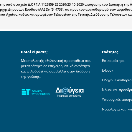
ης υπό στοιχεία Δ.ΟΡΓ.Α 1125859 ΕΞ 2020/23-10-2020 απόφασης του Διοικητή της
ρχής Δημοσίων Εσόδων (ΑΑΔΕ)» (Β' 4738), ως προς τον ανακαθορισμό των αρμοδιο
αι Αχαΐας, καθώς και ορισμένων Τελωνείων της Γενικής Διεύθυνσης Τελωνείων και Ε.Φ
Ποιοί είμαστε;
Ενότητες
Μια πολυετής εθελοντική προσπάθεια που
Επικαιρότητα
μετατράπηκε σε επιχειρηματική οντότητα
E-book
και φιλοδοξεί να συμβάλλει στην διάδοση
της γνώσης.
Οδηγοί εκκαθάρισ
Νόμοι και προεδρ
Υπουργικές αποφ
Νομολογία και Γν