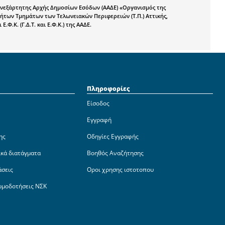
 Ανεξάρτητης Αρχής Δημοσίων Εσόδων (ΑΑΔΕ) «Οργανισμός της
τήτων Τμημάτων των Τελωνειακών Περιφερειών (Τ.Π.) Αττικής,
.Κ. (Γ.Δ.Τ. και Ε.Φ.Κ.) της ΑΑΔΕ.
Πληροφορίες
Είσοδος
Εγγραφή
ης
Οδηγίες Εγγραφής
ικά διατάγματα
Βοηθός Αναζήτησης
άσεις
Οροι χρησης ιστοτοπου
ωμοδοτήσεις ΝΣΚ