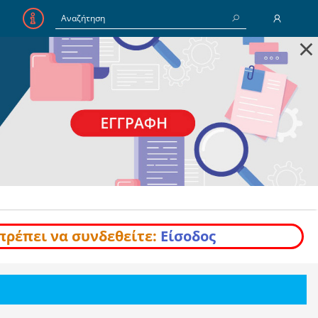
×
E-Mail
Κωδικός
Να με θυμάσαι
Είσοδος
Ξέχασα τον Κωδικό
πρέπει να συνδεθείτε:
Είσοδος