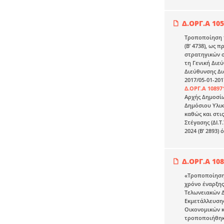
Δ.ΟΡΓ.Α 10
Τροποποίηση τ
(Β’ 4738), ως 
στρατηγικών σ
τη Γενική Διεύ
Διεύθυνσης Δια
2017/05-01-2017
Δ.ΟΡΓ.Α 10897
Αρχής Δημοσίω
Δημόσιου Υλικο
καθώς και στις
Στέγασης (ΔΙ.Τ
2024 (Β’ 2893
Δ.ΟΡΓ.Α 108
«Τροποποίηση 
χρόνο έναρξης
Τελωνειακών Δι
Εκμετάλλευσης 
Οικονομικών κα
τροποποιήθηκ