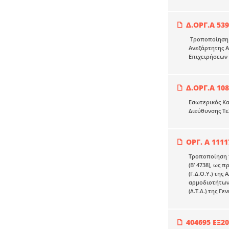
Δ.ΟΡΓ.Α 539
Τροποποίηση τ
Ανεξάρτητης Α
Επιχειρήσεων τ
Δ.ΟΡΓ.Α 108
Εσωτερικός Κα
Διεύθυνσης Τε
ΟΡΓ. Α 1111
Τροποποίηση τ
(Β’ 4738), ως
(Γ.Δ.Ο.Υ.) τη
αρμοδιοτήτων 
(Δ.Τ.Δ.) της Γ
404695 ΕΞ2