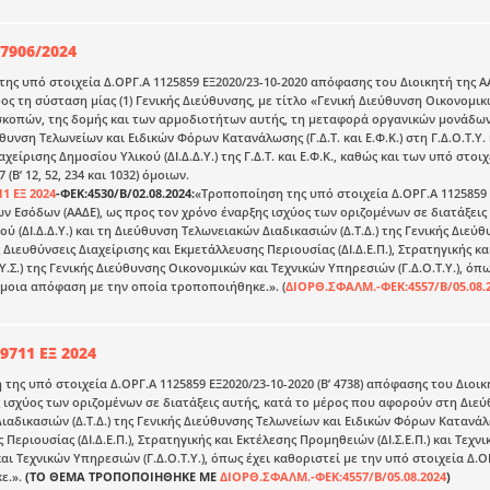
57906/2024
ης υπό στοιχεία Δ.ΟΡΓ.Α 1125859 ΕΞ2020/23-10-2020 απόφασης του Διοικητή της 
προς τη σύσταση μίας (1) Γενικής Διεύθυνσης, με τίτλο «Γενική Διεύθυνση Οικονομι
κοπών, της δομής και των αρμοδιοτήτων αυτής, τη μεταφορά οργανικών μονάδων 
θυνση Τελωνείων και Ειδικών Φόρων Κατανάλωσης (Γ.Δ.Τ. και Ε.Φ.Κ.) στη Γ.Δ.Ο.Τ.Υ.
χείρισης Δημοσίου Υλικού (ΔΙ.Δ.Δ.Υ.) της Γ.Δ.Τ. και Ε.Φ.Κ., καθώς και των υπό στοιχ
 (Β’ 12, 52, 234 και 1032) όμοιων.
11 ΕΞ 2024
-ΦΕΚ:4530/Β/02.08.2024:
«Τροποποίηση της υπό στοιχεία Δ.ΟΡΓ.Α 1125859 Ε
ν Εσόδων (ΑΑΔΕ), ως προς τον χρόνο έναρξης ισχύος των οριζομένων σε διατάξεις
ύ (ΔΙ.Δ.Δ.Υ.) και τη Διεύθυνση Τελωνειακών Διαδικασιών (Δ.Τ.Δ.) της Γενικής Διεύθ
 Διευθύνσεις Διαχείρισης και Εκμετάλλευσης Περιουσίας (ΔΙ.Δ.Ε.Π.), Στρατηγικής κ
.Υ.Σ.) της Γενικής Διεύθυνσης Οικονομικών και Τεχνικών Υπηρεσιών (Γ.Δ.Ο.Τ.Υ.), όπ
) όμοια απόφαση με την οποία τροποποιήθηκε.». (
ΔΙΟΡΘ.ΣΦΑΛΜ.-ΦΕΚ:4557/Β/05.08.
9711 ΕΞ 2024
της υπό στοιχεία Δ.ΟΡΓ.Α 1125859 ΕΞ2020/23-10-2020 (Β’ 4738) απόφασης του Διοι
 ισχύος των οριζομένων σε διατάξεις αυτής, κατά το μέρος που αφορούν στη Διεύθυ
αδικασιών (Δ.Τ.Δ.) της Γενικής Διεύθυνσης Τελωνείων και Ειδικών Φόρων Κατανάλωση
Περιουσίας (ΔΙ.Δ.Ε.Π.), Στρατηγικής και Εκτέλεσης Προμηθειών (ΔΙ.Σ.Ε.Π.) και Τεχνι
ι Τεχνικών Υπηρεσιών (Γ.Δ.Ο.Τ.Υ.), όπως έχει καθοριστεί με την υπό στοιχεία Δ.Ο
ε.».
(ΤΟ ΘΕΜΑ ΤΡΟΠΟΠΟΙΗΘΗΚΕ ΜΕ
ΔΙΟΡΘ.ΣΦΑΛΜ.-ΦΕΚ:4557/Β/05.08.2024
)