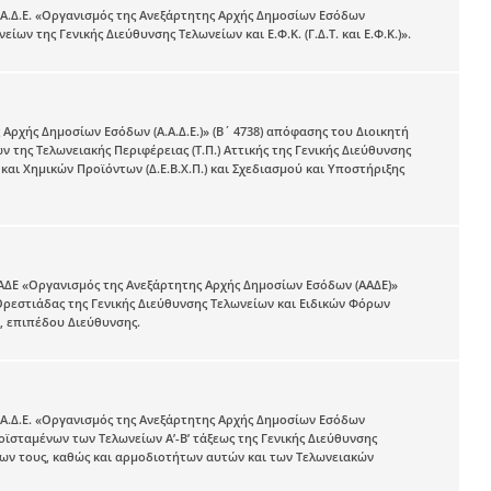
.Α.Δ.Ε. «Οργανισμός της Ανεξάρτητης Αρχής Δημοσίων Εσόδων
ίων της Γενικής Διεύθυνσης Τελωνείων και Ε.Φ.Κ. (Γ.Δ.Τ. και Ε.Φ.Κ.)».
Αρχής Δημοσίων Εσόδων (Α.Α.Δ.Ε.)» (Β΄ 4738) απόφασης του Διοικητή
 της Τελωνειακής Περιφέρειας (Τ.Π.) Αττικής της Γενικής Διεύθυνσης
 και Χημικών Προϊόντων (Δ.Ε.Β.Χ.Π.) και Σχεδιασμού και Υποστήριξης
ΑΑΔΕ «Οργανισμός της Ανεξάρτητης Αρχής Δημοσίων Εσόδων (ΑΑΔΕ)»
 Ορεστιάδας της Γενικής Διεύθυνσης Τελωνείων και Ειδικών Φόρων
», επιπέδου Διεύθυνσης.
.Α.Δ.Ε. «Οργανισμός της Ανεξάρτητης Αρχής Δημοσίων Εσόδων
ροϊσταμένων των Τελωνείων Α’-Β’ τάξεως της Γενικής Διεύθυνσης
άτων τους, καθώς και αρμοδιοτήτων αυτών και των Τελωνειακών