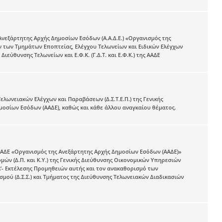
Ανεξάρτητης Αρχής Δημοσίων Εσόδων (Α.Α.Δ.Ε.) «Οργανισμός της
ν των Τμημάτων Εποπτείας, Ελέγχου Τελωνείων και Ειδικών Ελέγχων
ιεύθυνσης Τελωνείων και Ε.Φ.Κ. (Γ.Δ.Τ. και Ε.Φ.Κ.) της ΑΑΔΕ
λωνειακών Ελέγχων και Παραβάσεων (Δ.Σ.Τ.Ε.Π.) της Γενικής
ημοσίων Εσόδων (ΑΑΔΕ), καθώς και κάθε άλλου αναγκαίου θέματος.
 ΑΑΔΕ «Οργανισμός της Ανεξάρτητης Αρχής Δημοσίων Εσόδων (ΑΑΔΕ)»
μών (Δ.Π. και Κ.Υ.) της Γενικής Διεύθυνσης Οικονομικών Υπηρεσιών
Α’- Εκτέλεσης Προμηθειών αυτής και τον ανακαθορισμό των
ού (Δ.Σ.Σ.) και Τμήματος της Διεύθυνσης Τελωνειακών Διαδικασιών