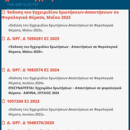
ΤΗΛ: 698 18 25 733
ΤΗΛ: 698 18 25 732
Έκδοση του Εγχειριδίου Ερωτήσεων-Απαντήσεων σε
mydocmangr@gmail.com
Φορολογικά Θέματα, Μαΐου 2023
Docman.gr
«Έκδοση του Εγχειριδίου Ερωτήσεων-Απαντήσεων σε Φορολογικά
Θέματα, Μαΐου 2023».
Ποιοί είμαστε;
Δ. ΟΡΓ. Δ 1059281 ΕΞ 2025
Μια πολυετής εθελοντική προσπάθεια που
«Έκδοση του Εγχειριδίου Ερωτήσεων - Απαντήσεων σε Φορολογικά
μετατράπηκε σε επιχειρηματική οντότητα και φιλοδοξεί να συμβάλλει
Θέματα, Μαΐου 2025».
στην διάδοση της γνώσης.
Δ. ΟΡΓ. Δ 1083574 ΕΞ 2024
«Έκδοση του Εγχειριδίου Ερωτήσεων-Απαντήσεων σε Φορολογικά
Θέματα, Ιουλίου 2024»
ΕΠΙΣΥΝΑΠΤΕΤΑΙ: Εγχειρίδιο Ερωτήσεων – Απαντήσεων σε φορολογικά
Ενότητες
Θέματα - ΑΘΗΝΑ, ΙΟΥΛΙΟΣ 2024
Επικαιρότητα
1057266 ΕΞ 2022
E-book
«Έκδοση του Εγχειριδίου Ερωτήσεων-Απαντήσεων σε Φορολογικά
Θέματα, Ιουνίου 2022».
Οδηγοί εκκαθάρισης
Δ. ΟΡΓ. Δ 1049376/2020
Νόμοι και προεδρικά διατάγματα