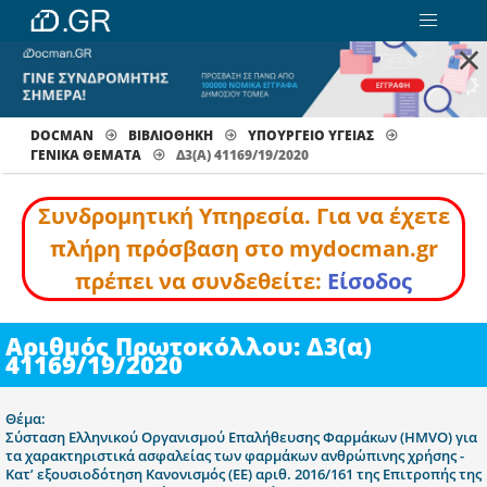
×
DOCMAN
ΒΙΒΛΙΟΘΗΚΗ
ΥΠΟΥΡΓΕΙΟ ΥΓΕΙΑΣ
ΓΕΝΙΚΆ ΘΈΜΑΤΑ
Δ3(Α) 41169/19/2020
Συνδρομητική Υπηρεσία. Για να έχετε
πλήρη πρόσβαση στο mydocman.gr
πρέπει να συνδεθείτε:
Είσοδος
Αριθμός Πρωτοκόλλου: Δ3(α)
41169/19/2020
Θέμα:
Σύσταση Ελληνικού Οργανισμού Επαλήθευσης Φαρμάκων (HMVO) για
τα χαρακτηριστικά ασφαλείας των φαρμάκων ανθρώπινης χρήσης -
Κατ’ εξουσιοδότηση Κανονισμός (ΕΕ) αριθ. 2016/161 της Επιτροπής της