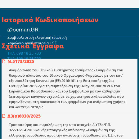
Ιστορικό Κωδικοποιήσεων
Συμβουλευτική ελεγκτική ιδιωτική
κεφαλαιουχική εταιρεία Ι.Κ.Ε
Σχετικά Έγγραφα
ΤΗΛ: 698 18 25 733
ΤΗΛ: 698 18 25 732
Ν.5173/2025
mydocmangr@gmail.com
Docman.gr
Αναμόρφωση του Εθνικού Συστήματος Τραύματος - Εναρμόνιση του
θεσμικού πλαισίου του Εθνικού Οργανισμού Φαρμάκων με τον κατ’
εξουσιοδότηση Κανονισμό (ΕΕ) 2016/161 της Επιτροπής της 2ας
Οκτωβρίου 2015,«για τη συμπλήρωση της Οδηγίας 2001/83/ΕΚ του
Ποιοί είμαστε;
Ευρωπαϊκού Κοινοβουλίου και του Συμβουλίου με τον καθορισμό
λεπτομερών κανόνων σχετικά με τα χαρακτηριστικά ασφαλείας που
Μια πολυετής εθελοντική προσπάθεια που
εμφανίζονται στη συσκευασία των φαρμάκων για ανθρώπινη χρήση»
μετατράπηκε σε επιχειρηματική οντότητα και φιλοδοξεί να συμβάλλει
και λοιπές διατάξεις.
στην διάδοση της γνώσης.
Δ3(α)6030/2025
Τροποποίηση και συμπλήρωση της υπό στοιχεία Δ.ΥΓ3α/Γ.Π.
32221/29.4.2013 κοινής υπουργικής απόφασης «Εναρμόνιση της
ελληνικής νομοθεσίας προς την αντίστοιχη νομοθεσία της Ε.Ε. στον