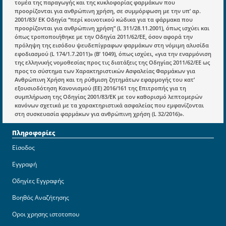
τομέα της παραγωγής και της κυκλοφορίας φαρμάκων που
Ενότητες
προορίζονται για ανθρώπινη χρήση, σε συμμόρφωση με την υπ’ αρ.
2001/83/ ΕΚ Οδηγία “περί κοινοτικού κώδικα για τα φάρμακα που
Επικαιρότητα
προορίζονται για ανθρώπινη χρήση” (L 311/28.11.2001), όπως ισχύει και
όπως τροποποιήθηκε με την Οδηγία 2011/62/ΕΕ, όσον αφορά την
E-book
πρόληψη της εισόδου ψευδεπίγραφων φαρμάκων στη νόμιμη αλυσίδα
εφοδιασμού (L 174/1.7.2011)» (Β’ 1049), όπως ισχύει, «για την εναρμόνιση
Οδηγοί εκκαθάρισης
της ελληνικής νομοθεσίας προς τις διατάξεις της Οδηγίας 2011/62/ΕΕ ως
Νόμοι και προεδρικά διατάγματα
προς το σύστημα των Χαρακτηριστικών Ασφαλείας Φαρμάκων για
Ανθρώπινη Χρήση και τη ρύθμιση ζητημάτων εφαρμογής του κατ’
Υπουργικές αποφάσεις
εξουσιοδότηση Κανονισμού (ΕΕ) 2016/161 της Επιτροπής για τη
συμπλήρωση της Οδηγίας 2001/83/ΕΚ με τον καθορισμό λεπτομερών
Νομολογία και Γνωμοδοτήσεις ΝΣΚ
κανόνων σχετικά με τα χαρακτηριστικά ασφαλείας που εμφανίζονται
στη συσκευασία φαρμάκων για ανθρώπινη χρήση (L 32/2016)».
Πληροφορίες
Είσοδος
Εγγραφή
Οδηγίες Εγγραφής
Βοηθός Αναζήτησης
Οροι χρησης ιστοτοπου