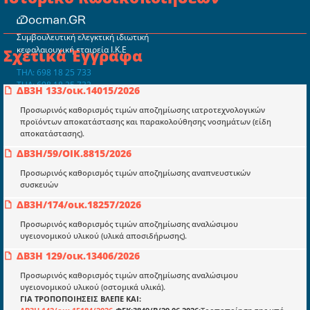
Συμβουλευτική ελεγκτική ιδιωτική
κεφαλαιουχική εταιρεία Ι.Κ.Ε
Σχετικά Έγγραφα
ΤΗΛ: 698 18 25 733
ΤΗΛ: 698 18 25 732
ΔΒ3H 133/οικ.14015/2026
mydocmangr@gmail.com
Docman.gr
Προσωρινός καθορισμός τιμών αποζημίωσης ιατροτεχνολογικών
προϊόντων αποκατάστασης και παρακολούθησης νοσημάτων (είδη
αποκατάστασης).
Ποιοί είμαστε;
ΔΒ3H/59/ΟΙΚ.8815/2026
Μια πολυετής εθελοντική προσπάθεια που
Προσωρινός καθορισμός τιμών αποζημίωσης αναπνευστικών
μετατράπηκε σε επιχειρηματική οντότητα και φιλοδοξεί να συμβάλλει
συσκευών
στην διάδοση της γνώσης.
ΔΒ3H/174/οικ.18257/2026
Προσωρινός καθορισμός τιμών αποζημίωσης αναλώσιμου
υγειονομικού υλικού (υλικά αποσιδήρωσης).
ΔΒ3H 129/οικ.13406/2026
Ενότητες
Προσωρινός καθορισμός τιμών αποζημίωσης αναλώσιμου
υγειονομικού υλικού (οστομικά υλικά).
Επικαιρότητα
ΓΙΑ ΤΡΟΠΟΠΟΙΗΣΕΙΣ ΒΛΕΠΕ ΚΑΙ: