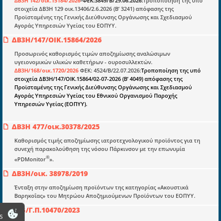
ΔΒ3H 142/οικ.15184/2026
-ΦΕΚ:3849/Β/29.06.2026:
Τροποποίηση της υπό
E-book
στοιχεία ΔΒ3H 129 οικ.13406/2.6.2026 (Β’ 3241) απόφασης της
Προϊσταμένης της Γενικής Διεύθυνσης Οργάνωσης και Σχεδιασμού
Οδηγοί εκκαθάρισης
Αγοράς Υπηρεσιών Υγείας του ΕΟΠΥΥ.
Νόμοι και προεδρικά διατάγματα
ΔΒ3H/147/ΟΙΚ.15864/2026
Υπουργικές αποφάσεις
Προσωρινός καθορισμός τιμών αποζημίωσης αναλώσιμων
υγειονομικών υλικών καθετήρων - ουροσυλλεκτών.
Νομολογία και Γνωμοδοτήσεις ΝΣΚ
ΔΒ3Η/168/οικ.1720/2026
ΦΕΚ: 4524/Β/22.07.2026:
Τροποποίηση της υπό
στοιχεία ΔΒ3Η/147/ΟΙΚ.15864/02-07-2026 (Β’ 4049) απόφασης της
Προϊσταμένης της Γενικής Διεύθυνσης Οργάνωσης και Σχεδιασμού
Αγοράς Υπηρεσιών Υγείας του Εθνικού Οργανισμού Παροχής
Πληροφορίες
Υπηρεσιών Υγείας (ΕΟΠΥΥ).
Είσοδος
ΔΒ3Η 477/οικ.30378/2025
Εγγραφή
Καθορισμός τιμής αποζημίωσης ιατροτεχνολογικού προϊόντος για τη
Οδηγίες Εγγραφής
συνεχή παρακολούθηση της νόσου Πάρκινσον με την επωνυμία
®
«PDMonitor
».
Βοηθός Αναζήτησης
ΔΒ3Η/οικ. 38978/2019
Οροι χρησης ιστοτοπου
Ένταξη στην αποζημίωση προϊόντων της κατηγορίας «Ακουστικά
Βαρηκοΐας» του Μητρώου Αποζημιούμενων Προϊόντων του ΕΟΠΥΥ.
A1β/Γ.Π.10470/2023
s