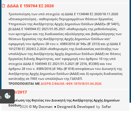
Υπουργικές αποφάσεις
ΔΔΑΔ Ε 159764 ΕΞ 2026
Νομολογία και Γνωμοδοτήσεις ΝΣΚ
Τροποποίηση των υπό στοιχεία: α) ΔΔΑΔ Ε 1134040 ΕΞ 2020/18.11.2020
«Επικαιροποίηση - καθορισμός Περιγραμμάτων Θέσεων Εργασίας
Υπηρεσιών της Ανεξάρτητης Αρχής Δημοσίων Εσόδων (ΑΑΔΕ)» (Β’ 5401),
Πληροφορίες
β) ΔΔΑΔ Ε 1045944 ΕΞ 2021/31.05.2021 «Καθορισμός της μεθοδολογίας,
των κριτηρίων και της διαδικασίας αξιολόγησης και βαθμολόγησης των
Είσοδος
Θέσεων Εργασίας της Ανεξάρτητης Αρχής Δημοσίων Εσόδων κατ’
εφαρμογή του άρθρου 28 του ν. 4389/2016 (Α’ 94)» (Β’ 2313) και γ) ΔΔΑΔ Ε
Εγγραφή
1012730 ΕΞ 2024/2.2.2024 «Καθορισμός της διαδικασίας κατάταξης των
υπαλλήλων της Ανεξάρτητης Αρχής Δημοσίων Εσόδων (ΑΑΔΕ) σε Θέσεις
Οδηγίες Εγγραφής
Εργασίας Ειδικής Βαρύτητας, κατ’ εφαρμογή του άρθρου 10 της υπό
στοιχεία ΔΔΑΔ Ε 1045945 ΕΞ 2021/31.5.2021 (Β’ 2316, Β’2385) και του
Βοηθός Αναζήτησης
άρθρου 28 του ν. 4389/2016 (Α’ 94)» (Β’ 818) αποφάσεων του Διοικητή της
Οροι χρησης ιστοτοπου
Ανεξάρτητης Αρχής Δημοσίων Εσόδων (ΑΑΔΕ) και δ) ορισμός διαδικασίας
κατάταξης σε ΠΘΕ των υπαλλήλων της ΓΔΕΛΕΠ.
ΤΡΟΠΟΠΟΙΕΙΤΑΙ ΜΕ
ΔΙΟΡΘ.ΣΦΑΛΜ.-ΦΕΚ-1819/Β/01.04.2026
39/3/2017
s
Ανανέωση της θητείας του Διοικητή της Ανεξάρτητης Αρχής Δημοσίων
Εσόδων.
2026
© My Docman
● Designed & Developed
by
SoFar
ΔΔΑΔ Ε 500217 ΕΞ 2026
Τροποποίηση των υπό στοιχεία: α) ΔΔΑΔ Ε 1134040 ΕΞ 2020/18.11.2020