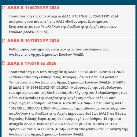
ΤΗΛ: 698 18 25 732
ΔΔΑΔ Β 1140239 ΕΞ 2024
mydocmangr@gmail.com
Docman.gr
Τροποποίηση της υπό στοιχεία ΔΔΑΔ Β 1017632 ΕΞ 2024/11.01.2024
απόφασης του Διοικητή της ΑΑΔΕ «Καθορισμός Συστήματος
Κινητικότητας των Υπαλλήλων της Ανεξάρτητης Αρχής Δημοσίων
Εσόδων (ΑΑΔΕ)» (Β’ 1181).
Ποιοί είμαστε;
ΔΔΑΔ Β 1017632 ΕΞ 2024
Μια πολυετής εθελοντική προσπάθεια που
μετατράπηκε σε επιχειρηματική οντότητα και φιλοδοξεί να συμβάλλει
Καθορισμός συστήματος κινητικότητας των υπαλλήλων της
στην διάδοση της γνώσης.
Ανεξάρτητης Αρχής Δημοσίων Εσόδων (ΑΑΔΕ).
ΔΔΑΔ Ε 176510 ΕΞ 2026
Τροποποίηση των υπό στοιχεία: α) ΔΔΑΔ Ε 1134040 ΕΞ 2020/18.11.2020
«Επικαιροποίηση - καθορισμός Περιγραμμάτων Θέσεων Εργασίας
Υπηρεσιών της Ανεξάρτητης Αρχής Δημοσίων Εσόδων (ΑΑΔΕ)» (Β’ 5401),
β) ΔΔΑΔ Ε 1045944 ΕΞ 2021/31.05.2021 «Καθορισμός της μεθοδολογίας,
Ενότητες
των κριτηρίων και της διαδικασίας αξιολόγησης και βαθμολόγησης των
Επικαιρότητα
Θέσεων Εργασίας της Ανεξάρτητης Αρχής Δημοσίων Εσόδων κατ’
εφαρμογή του άρθρου 28 του ν. 4389/2016 (Α’ 94)» (Β’ 2313) και γ) ΔΔΑΔ Ε
E-book
1012730 ΕΞ 2024/30.1.2024 «Καθορισμός της διαδικασίας κατάταξης των
υπαλλήλων της Ανεξάρτητης Αρχής Δημοσίων Εσόδων (ΑΑΔΕ) σε Θέσεις
Οδηγοί εκκαθάρισης
Εργασίας Ειδικής Βαρύτητας, κατ’ εφαρμογή του άρθρου 10 της υπό
στοιχεία ΔΔΑΔ Ε 1045945 ΕΞ 2021/31.5.2021 (Β’ 2316, Β’2385) και του
Νόμοι και προεδρικά διατάγματα
άρθρου 28 του ν. 4389/2016 (Α’ 94)» (Β’ 818) αποφάσεων του Διοικητή της
Ανεξάρτητης Αρχής Δημοσίων Εσόδων (ΑΑΔΕ).