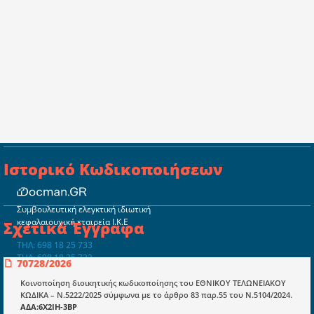
Ιστορικό Κωδικοποιήσεων
Συμβουλευτική ελεγκτική ιδιωτική
κεφαλαιουχική εταιρεία Ι.Κ.Ε
Σχετικά Έγγραφα
ΤΗΛ: 698 18 25 733
ΤΗΛ: 698 18 25 732
70728/2026
mydocmangr@gmail.com
Docman.gr
Κοινοποίηση διοικητικής κωδικοποίησης του ΕΘΝΙΚΟΥ ΤΕΛΩΝΕΙΑΚΟΥ
ΚΩΔΙΚΑ – Ν.5222/2025 σύμφωνα με το άρθρο 83 παρ.55 του Ν.5104/2024.
ΑΔΑ:6Χ2ΙΗ-3ΒΡ