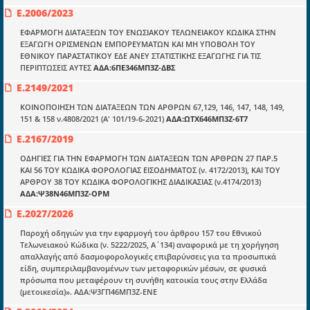
Ποιοί είμαστε;
Ε.2006/2023
Μια πολυετής εθελοντική προσπάθεια που
ΕΦΑΡΜΟΓΗ ΔΙΑΤΑΞΕΩΝ ΤΟΥ ΕΝΩΣΙΑΚΟΥ ΤΕΛΩΝΕΙΑΚΟΥ ΚΩΔΙΚΑ ΣΤΗΝ
μετατράπηκε σε επιχειρηματική οντότητα και φιλοδοξεί να συμβάλλει
ΕΞΑΓΩΓΗ ΟΡΙΣΜΕΝΩΝ ΕΜΠΟΡΕΥΜΑΤΩΝ ΚΑΙ ΜΗ ΥΠΟΒΟΛΗ ΤΟΥ
στην διάδοση της γνώσης.
ΕΘΝΙΚΟΥ ΠΑΡΑΣΤΑΤΙΚΟΥ ΕΔΕ ΑΝΕΥ ΣΤΑΤΙΣΤΙΚΗΣ ΕΞΑΓΩΓΗΣ ΓΙΑ ΤΙΣ
ΠΕΡΙΠΤΩΣΕΙΣ ΑΥΤΕΣ
ΑΔΑ:6ΠΕ346ΜΠ3Ζ-ΔΒΣ
Ε.2149/2021
ΚΟΙΝΟΠΟΙΗΣΗ ΤΩΝ ΔΙΑΤΑΞΕΩΝ ΤΩΝ ΑΡΘΡΩΝ 67,129, 146, 147, 148, 149,
151 & 158 ν.4808/2021 (Α' 101/19-6-2021)
ΑΔΑ:ΩΤΧ646ΜΠ3Ζ-6Τ7
Ενότητες
Ε.2167/2019
Επικαιρότητα
ΟΔΗΓΙΕΣ ΓΙΑ ΤΗΝ ΕΦΑΡΜΟΓΗ ΤΩΝ ΔΙΑΤΑΞΕΩΝ ΤΩΝ ΑΡΘΡΩΝ 27 ΠΑΡ.5
ΚΑΙ 56 ΤΟΥ ΚΩΔΙΚΑ ΦΟΡΟΛΟΓΙΑΣ ΕΙΣΟΔΗΜΑΤΟΣ (ν. 4172/2013), ΚΑΙ ΤΟΥ
E-book
ΑΡΘΡΟΥ 38 ΤΟΥ ΚΩΔΙΚΑ ΦΟΡΟΛΟΓΙΚΗΣ ΔΙΑΔΙΚΑΣΙΑΣ (ν.4174/2013)
ΑΔΑ:Ψ38Ν46ΜΠ3Ζ-ΟΡΜ
Οδηγοί εκκαθάρισης
Ε.2027/2026
Νόμοι και προεδρικά διατάγματα
Παροχή οδηγιών για την εφαρμογή του άρθρου 157 του Εθνικού
Υπουργικές αποφάσεις
Τελωνειακού Κώδικα (ν. 5222/2025, Α΄134) αναφορικά με τη χορήγηση
απαλλαγής από δασμοφορολογικές επιβαρύνσεις για τα προσωπικά
Νομολογία και Γνωμοδοτήσεις ΝΣΚ
είδη, συμπεριλαμβανομένων των μεταφορικών μέσων, σε φυσικά
πρόσωπα που μεταφέρουν τη συνήθη κατοικία τους στην Ελλάδα
(μετοικεσία)». ΑΔΑ:Ψ3ΓΠ46ΜΠ3Ζ-ΕΝΕ
Πληροφορίες