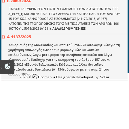
E.2060/2024
Είσοδος
ΠΑΡΟΧΗ ΔΙΕΥΚΡΙΝΙΣΕΩΝ ΓΙΑ ΤΗΝ ΕΦΑΡΜΟΓΗ ΤΩΝ ΔΙΑΤΑΞΕΩΝ ΤΩΝ ΠΕΡ.
δ),ε),στ),ι) ΚΑΙ ια)ΤΗΣ ΠΑΡ. 1 ΤΟΥ ΑΡΘΡΟΥ 14 ΚΑΙ ΤΗΣ ΠΑΡ. 4 ΤΟΥ ΑΡΘΡΟΥ
Εγγραφή
15 ΤΟΥ ΚΩΔΙΚΑ ΦΟΡΟΛΟΓΙΑΣ ΕΙΣΟΔΗΜΑΤΟΣ (ν.4172/2013, Α' 167),
ΚΑΤΟΠΙΝ ΤΗΣ ΤΡΟΠΟΠΟΙΗΣΗΣ ΤΟΥΣ ΜΕ ΤΙΣ ΔΙΑΤΑΞΕΙΣ ΤΩΝ ΑΡΘΡΩΝ 106-
Οδηγίες Εγγραφής
107 ΤΟΥ ν.5078/2023 (Α' 211).
ΑΔΑ:6Δ9Γ46ΜΠ3Ζ-8ΞΕ
Βοηθός Αναζήτησης
Α 1137/2025
Οροι χρησης ιστοτοπου
Καθορισμός της διαδικασίας και απαιτούμενων δικαιολογητικών για τη
χορήγηση απαλλαγής των δασμοφορολογικών και λοιπών
επιβαρύνσεων, λόγω μεταφοράς της συνήθους κατοικίας και λόγω
κληρονομικής διαδοχής για την εφαρμογή του άρθρου 157 του ν.
5222/2025 «Εθνικός Τελωνειακός Κώδικας και άλλες διατάξεις -
s
Συνταξιοδοτικές διατάξεις» (Α΄ 134) σύμφωνα με την παρ. 24 του
άρθρου 197 αυτού.
2026
© My Docman
● Designed & Developed
by
SoFar
Ε.2022/2019
ΚΟΙΝΟΠΟΙΗΣΗ ΤΩΝ ΔΙΑΤΑΞΕΩΝ ΤΩΝ ΑΡΘΡΩΝ 16 ΚΑΙ 17 ΤΟΥ Ν.
4575/2018 (ΦΕΚ Α΄ 192/14-11-2018) ΣΧΕΤΙΚΑ ΜΕ ΤΗΝ ΑΝΑΔΟΧΗ ΑΠΟ ΤΟΥΣ
ΟΡΓΑΝΙΣΜΟΥΣ ΤΟΠΙΚΗΣ ΑΥΤΟΔΙΟΙΚΗΣΗΣ (Ο.Τ.Α.) ΟΦΕΙΛΩΝ ΤΩΝ ΥΠΟ
ΕΚΚΑΘΑΡΙΣΗ ΕΠΙΧΕΙΡΗΣΕΩΝ ΤΟΥΣ ΚΑΙ ΠΑΡΟΧΗ ΟΔΗΓΙΩΝ ΓΙΑ ΤΗΝ ΕΝΙΑΙΑ
ΕΦΑΡΜΟΓΗ ΑΥΤΩΝ.
(ΑΔΑ:7ΜΚΑ46ΜΠ3Ζ-Χ2Η)
Α.1121/2026
Καθορισμός της διαδικασίας και των απαιτούμενων δικαιολογητικών