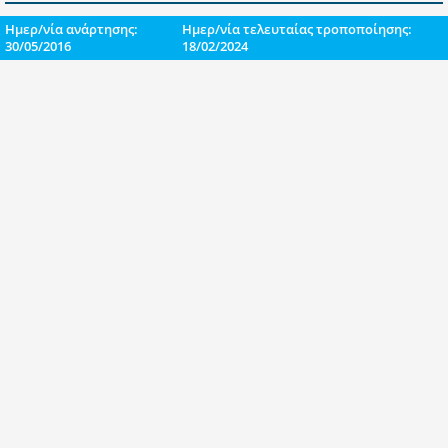
Ημερ/νία ανάρτησης:
Ημερ/νία τελευταίας τροποποίησης:
30/05/2016
18/02/2024