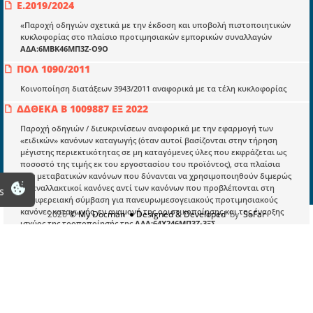
Ε.2019/2024
Πληροφορίες
«Παροχή οδηγιών σχετικά με την έκδοση και υποβολή πιστοποιητικών
κυκλοφορίας στο πλαίσιο προτιμησιακών εμπορικών συναλλαγών
Είσοδος
ΑΔΑ:6ΜΒΚ46ΜΠ3Ζ-Ο9Ο
Εγγραφή
ΠΟΛ 1090/2011
Κοινοποίηση διατάξεων 3943/2011 αναφορικά με τα τέλη κυκλοφορίας
Οδηγίες Εγγραφής
ΔΔΘΕΚΑ Β 1009887 ΕΞ 2022
Βοηθός Αναζήτησης
Παροχή οδηγιών / διευκρινίσεων αναφορικά με την εφαρμογή των
Οροι χρησης ιστοτοπου
«ειδικών» κανόνων καταγωγής (όταν αυτοί βασίζονται στην τήρηση
μέγιστης περιεκτικότητας σε μη καταγόμενες ύλες που εκφράζεται ως
ποσοστό της τιμής εκ του εργοστασίου του προϊόντος), στα πλαίσια
των μεταβατικών κανόνων που δύνανται να χρησιμοποιηθούν διμερώς
ως εναλλακτικοί κανόνες αντί των κανόνων που προβλέπονται στη
s
περιφερειακή σύμβαση για πανευρωμεσογειακούς προτιμησιακούς
κανόνες καταγωγής, εν αναμονή της οριστικοποίησης και της έναρξης
2026
© My Docman
● Designed & Developed
by
SoFar
ισχύος της τροποποίησής της
ΑΔΑ:64Χ246ΜΠ3Ζ-3ΞΣ
69483/ΔΕΚΝΤ61/2019
Ηλεκτρονική κατάθεση στον Οργανισμό Βιομηχανικής Ιδιοκτησίας (ΟΒΙ)
αιτήσεων για χορήγηση κάθε είδους τίτλων και πιστοποιητικών
Βιομηχανικής Ιδιοκτησίας - Σχετικοί όροι, προϋποθέσεις, διαδικασίες
και τεχνικές προδιαγραφές.