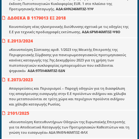
έκδοση Πιστοποιητικών Κυκλοφορίας EUR. 1 στο πλαίσιο της
Προτιμησιακής Καταγωγής.
ΑΔΑ:6ΗΝ246ΜΠ3Ζ-ΥΙΨ
Ποιοί είμαστε;
ΔΔΘΕΚΑ Β 1179013 ΕΞ 2018
Μια πολυετής εθελοντική προσπάθεια που
Κοινοποίηση νέας ηλεκτρονικής διεύθυνσης σχετικά με τις οδηγίες της
μετατράπηκε σε επιχειρηματική οντότητα και φιλοδοξεί να συμβάλλει
Ε.Ε για τεχνικές προδιαγραφές εκτύπωσης.
ΑΔΑ:6ΡΜΙ46ΜΠ3Ζ-Ψ8Ο
στην διάδοση της γνώσης.
Ε.2013/2024
«Κοινοποίηση Σύστασης αριθ. 1/2023 της Μεικτής Επιτροπής της
Περιφερειακής Σύμβασης για πανευρωμεσογειακούς προτιμησιακούς
κανόνες καταγωγής της 7ης Δεκεμβρίου 2023 για τη χρήση των
πιστοποιητικών κυκλοφορίας εμπορευμάτων που εκδίδονται
ψηφιακά»
ΑΔΑ:97ΠΛ46ΜΠ3Ζ-ΕΔΝ
Ενότητες
Ε.2073/2023
Επικαιρότητα
Απαγορεύσεις και Περιορισμοί – Παροχή οδηγιών για τη διασφάλιση
E-book
της απαγόρευσης εισαγωγής στην Ε.Ε προϊόντων σιδήρου και χάλυβα
που μεταποιούνται σε τρίτη χώρα και περιέχουν προϊόντα σιδήρου
Οδηγοί εκκαθάρισης
και χάλυβα καταγωγής Ρωσίας.
Νόμοι και προεδρικά διατάγματα
2101/2025
Υπουργικές αποφάσεις
«Κοινοποίηση Κατευθυντήριων Οδηγιών της Ευρωπαϊκής Επιτροπής
για τα Αποδεικτικά Καταγωγής των Προτιμησιακών Καθεστώτων και τη
Νομολογία και Γνωμοδοτήσεις ΝΣΚ
γνώση του εισαγωγέα» ΑΔΑ:9ΝΘΝ46ΜΠ3Ζ-ΦΛΧ