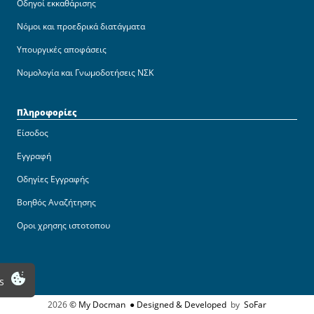
Οδηγοί εκκαθάρισης
Νόμοι και προεδρικά διατάγματα
Υπουργικές αποφάσεις
Νομολογία και Γνωμοδοτήσεις ΝΣΚ
Πληροφορίες
Είσοδος
Εγγραφή
Οδηγίες Εγγραφής
Βοηθός Αναζήτησης
Οροι χρησης ιστοτοπου
s
2026
© My Docman
● Designed & Developed
by
SoFar