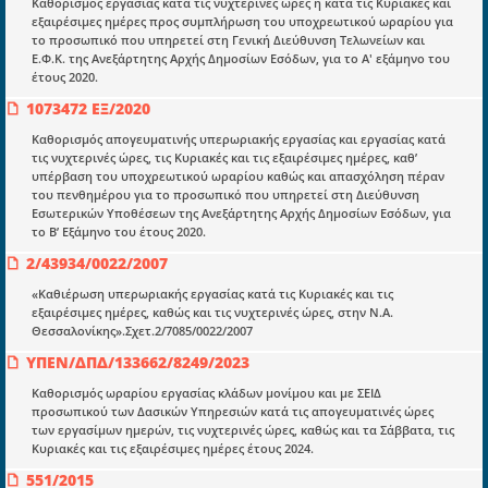
Docman.gr
Καθορισμός εργασίας κατά τις νυχτερινές ώρες ή κατά τις Κυριακές και
εξαιρέσιμες ημέρες προς συμπλήρωση του υποχρεωτικού ωραρίου για
το προσωπικό που υπηρετεί στη Γενική Διεύθυνση Τελωνείων και
Ε.Φ.Κ. της Ανεξάρτητης Αρχής Δημοσίων Εσόδων, για το Α' εξάμηνο του
Ποιοί είμαστε;
έτους 2020.
Μια πολυετής εθελοντική προσπάθεια που
1073472 ΕΞ/2020
μετατράπηκε σε επιχειρηματική οντότητα και φιλοδοξεί να συμβάλλει
στην διάδοση της γνώσης.
Καθορισμός απογευματινής υπερωριακής εργασίας και εργασίας κατά
τις νυχτερινές ώρες, τις Κυριακές και τις εξαιρέσιμες ημέρες, καθ’
υπέρβαση του υποχρεωτικού ωραρίου καθώς και απασχόληση πέραν
του πενθημέρου για το προσωπικό που υπηρετεί στη Διεύθυνση
Εσωτερικών Υποθέσεων της Ανεξάρτητης Αρχής Δημοσίων Εσόδων, για
το Β’ Εξάμηνο του έτους 2020.
Ενότητες
2/43934/0022/2007
Επικαιρότητα
«Καθιέρωση υπερωριακής εργασίας κατά τις Κυριακές και τις
εξαιρέσιμες ημέρες, καθώς και τις νυχτερινές ώρες, στην Ν.Α.
E-book
Θεσσαλονίκης».Σχετ.2/7085/0022/2007
ΥΠΕΝ/ΔΠΔ/133662/8249/2023
Οδηγοί εκκαθάρισης
Καθορισμός ωραρίου εργασίας κλάδων μονίμου και με ΣΕΙΔ
Νόμοι και προεδρικά διατάγματα
προσωπικού των Δασικών Υπηρεσιών κατά τις απογευματινές ώρες
των εργασίμων ημερών, τις νυχτερινές ώρες, καθώς και τα Σάββατα, τις
Υπουργικές αποφάσεις
Κυριακές και τις εξαιρέσιμες ημέρες έτους 2024.
Νομολογία και Γνωμοδοτήσεις ΝΣΚ
551/2015