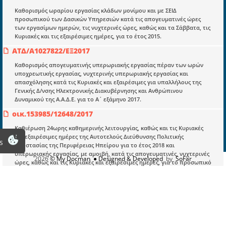
Καθορισμός ωραρίου εργασίας κλάδων μονίμου και με ΣΕΙΔ
προσωπικού των Δασικών Υπηρεσιών κατά τις απογευματινές ώρες
Πληροφορίες
των εργασίμων ημερών, τις νυχτερινές ώρες, καθώς και τα Σάββατα, τις
Είσοδος
Κυριακές και τις εξαιρέσιμες ημέρες, για το έτος 2015.
ΑΤΔ/Α1027822/ΕΞ2017
Εγγραφή
Καθορισμός απογευματινής υπερωριακής εργασίας πέραν των ωρών
Οδηγίες Εγγραφής
υποχρεωτικής εργασίας, νυχτερινής υπερωριακής εργασίας και
απασχόλησης κατά τις Κυριακές και εξαιρέσιμες για υπαλλήλους της
Βοηθός Αναζήτησης
Γενικής Δ/νσης Ηλεκτρονικής Διακυβέρνησης και Ανθρώπινου
Δυναμικού της Α.Α.Δ.Ε. για το Α΄ εξάμηνο 2017.
Οροι χρησης ιστοτοπου
οικ.153985/12648/2017
Καθιέρωση 24ωρης καθημερινής λειτουργίας, καθώς και τις Κυριακές
και εξαιρέσιμες ημέρες της Αυτοτελούς Διεύθυνσης Πολιτικής
s
Προστασίας της Περιφέρειας Ηπείρου για το έτος 2018 και
υπερωριακής εργασίας, με αμοιβή, κατά τις απογευματινές, νυχτερινές
2026
© My Docman
● Designed & Developed
by
SoFar
ώρες, καθώς και τις Κυριακές και εξαιρέσιμες ημέρες, για το προσωπικό
που υπηρετεί στην Αυτοτελή Δ/νση Πολιτικής Προστασίας της
Περιφέρειας Ηπείρου.
157485/2023
Καθιέρωση ωραρίου σε εικοσιτετράωρη βάση καθώς και κατά τις
Κυριακές και τις εξαιρέσιμες ημέρες και κατά τις νυχτερινές ώρες των
εργασίμων ημερών, των Κυριακών και των εξαιρέσιμων ημερών των