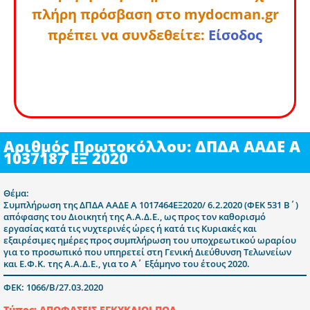
πλήρη πρόσβαση στο mydocman.gr
πρέπει να συνδεθείτε:
Είσοδος
Αριθμός Πρωτοκόλλου: ΔΠΔΑ ΑΑΔΕ Α
1037187 ΕΞ 2020
Θέμα:
Συμπλήρωση της ΔΠΔΑ ΑΑΔΕ Α 1017464ΕΞ2020/ 6.2.2020 (ΦΕΚ 531 Β΄)
απόφασης του Διοικητή της Α.Α.Δ.Ε., ως προς τον καθορισμό
εργασίας κατά τις νυχτερινές ώρες ή κατά τις Κυριακές και
εξαιρέσιμες ημέρες προς συμπλήρωση του υποχρεωτικού ωραρίου
για το προσωπικό που υπηρετεί στη Γενική Διεύθυνση Τελωνείων
και Ε.Φ.Κ. της Α.Α.Δ.Ε., για το Α΄ Εξάμηνο του έτους 2020.
ΦΕΚ: 1066/Β/27.03.2020
Τύπος: ΑΠΟΦΑΣΕΙΣ-ΕΓΚΥΚΛΙΟΙ-ΠΟΛ