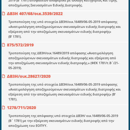
2019 (Β’ 1781) αποφάσεων αναφορικά με αλλαγή κατηγορίας και τιμής
αποζημίωσης Σκευασμάτων Ειδικής Διατροφής.
ΔΒ3Η 407/68/οικ.3539/2022
Τροποποίηση της υπό στοιχεία ΔΒ3Η/οικ.16489/06-05-2019 απόφασης
«Ανατιμολόγηση αποζημιούμενων σκευασμάτων ειδικής διατροφής και
Ενότητες
εξαίρεση από την αποζημίωση σκευασμάτων ειδικής διατροφής»
(Β’ 1781).
Επικαιρότητα
875/572/2019
E-book
Τροποποίηση της ΔΒ3Η/οικ.16489/2019 απόφασης «Ανατιμολόγηση
Οδηγοί εκκαθάρισης
αποζημιούμενων σκευασμάτων ειδικής διατροφής και εξαίρεση από
την αποζημίωση σκευασμάτων ειδικής διατροφής.» (ΦΕΚ 1781/τ.Β΄/21-
Νόμοι και προεδρικά διατάγματα
05-2019).
Υπουργικές αποφάσεις
ΔΒ3Η/οικ.28627/2020
Τροποποίηση της υπό στοιχεία ΔΒ3Η/οικ.16489/06-05-2019 απόφασης
Νομολογία και Γνωμοδοτήσεις ΝΣΚ
«Ανατιμολόγηση αποζημιούμενων σκευασμάτων ειδικής διατροφής και
εξαίρεση από την αποζημίωση σκευασμάτων ειδικής διατροφής» (Β'
1781).
Πληροφορίες
1278/711/2020
Είσοδος
Τροποποίηση της απόφασης υπό στοιχεία ΔΒ3Η/ οικ.16489/06-05-2019
Εγγραφή
(Β΄ 1781) με την εξαίρεση σκευασμάτων ειδικής διατροφής από την
αποζημίωση του ΕΟΠΥΥ.
Οδηγίες Εγγραφής