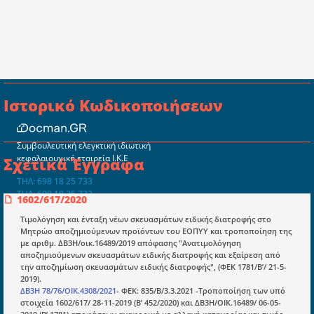
Ιστορικό Κωδικοποιήσεων
Συμβουλευτική ελεγκτική ιδιωτική
κεφαλαιουχική εταιρεία Ι.Κ.Ε
Σχετικά Έγγραφα
ΤΗΛ: 698 18 25 733
ΤΗΛ: 698 18 25 732
1602/617/2020
mydocmangr@gmail.com
Docman.gr
Τιμολόγηση και ένταξη νέων σκευασμάτων ειδικής διατροφής στο
Μητρώο αποζημιούμενων προϊόντων του ΕΟΠΥΥ και τροποποίηση της
με αριθμ. ΔΒ3Η/οικ.16489/2019 απόφασης "Ανατιμολόγηση
αποζημιούμενων σκευασμάτων ειδικής διατροφής και εξαίρεση από
Ποιοί είμαστε;
την αποζημίωση σκευασμάτων ειδικής διατροφής", (ΦΕΚ 1781/Β’/ 21-5-
2019).
Μια πολυετής εθελοντική προσπάθεια που
ΔΒ3Η 78/76/ΟΙΚ.4308/2021
- ΦΕΚ: 835/Β/3.3.2021 -Τροποποίηση των υπό
μετατράπηκε σε επιχειρηματική οντότητα και φιλοδοξεί να συμβάλλει
στοιχεία 1602/617/ 28-11-2019 (Β’ 452/2020) και ΔΒ3Η/ΟΙΚ.16489/ 06-05-
στην διάδοση της γνώσης.