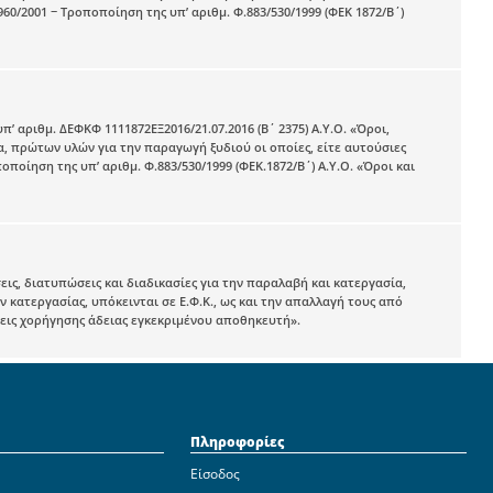
0/2001 − Τροποποίηση της υπ’ αριθμ. Φ.883/530/1999 (ΦΕΚ 1872/Β΄)
π’ αριθμ. ΔΕΦΚΦ 1111872ΕΞ2016/21.07.2016 (Β΄ 2375) Α.Υ.Ο. «Όροι,
α, πρώτων υλών για την παραγωγή ξυδιού οι οποίες, είτε αυτούσιες
οποίηση της υπ’ αριθμ. Φ.883/530/1999 (ΦΕΚ.1872/Β΄) Α.Υ.Ο. «Όροι και
εις, διατυπώσεις και διαδικασίες για την παραλαβή και κατεργασία,
 κατεργασίας, υπόκεινται σε Ε.Φ.Κ., ως και την απαλλαγή τους από
έσεις χορήγησης άδειας εγκεκριμένου αποθηκευτή».
Πληροφορίες
Είσοδος