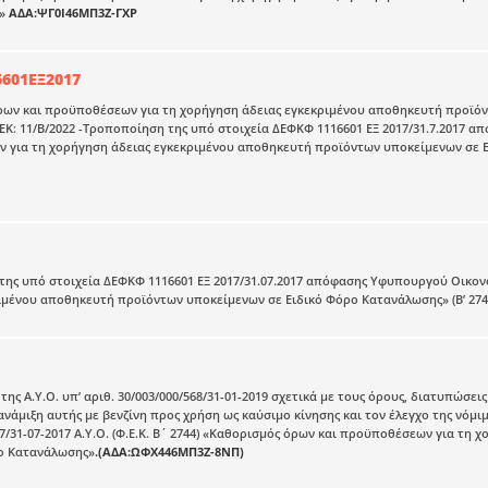
”»
ΑΔΑ:ΨΓ0Ι46ΜΠ3Ζ-ΓΧΡ
601ΕΞ2017
ρων και προϋποθέσεων για τη χορήγηση άδειας εγκεκριμένου αποθηκευτή προϊόν
ΦΕΚ: 11/Β/2022 -Τροποποίηση της υπό στοιχεία ΔΕΦΚΦ 1116601 ΕΞ 2017/31.7.2017
για τη χορήγηση άδειας εγκεκριμένου αποθηκευτή προϊόντων υποκείμενων σε Ει
της υπό στοιχεία ΔΕΦΚΦ 1116601 ΕΞ 2017/31.07.2017 απόφασης Υφυπουργού Οικο
ιμένου αποθηκευτή προϊόντων υποκείμενων σε Ειδικό Φόρο Κατανάλωσης» (Β’ 274
της Α.Υ.Ο. υπ’ αριθ. 30/003/000/568/31-01-2019 σχετικά με τους όρους, διατυπώσε
ανάμιξη αυτής με βενζίνη προς χρήση ως καύσιμο κίνησης και τον έλεγχο της νόμ
17/31-07-2017 Α.Υ.Ο. (Φ.Ε.Κ. Β΄ 2744) «Καθορισμός όρων και προϋποθέσεων για τ
ρο Κατανάλωσης»
.(ΑΔΑ:ΩΦΧ446ΜΠ3Ζ-8ΝΠ)