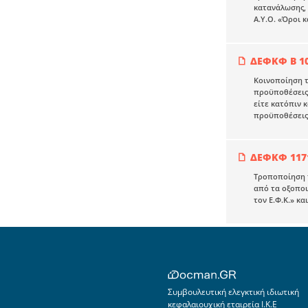
κατανάλωσης, 
Α.Υ.Ο. «Όροι 
ΔΕΦΚΦ Β 10
Κοινοποίηση τη
προϋποθέσεις,
είτε κατόπιν κ
προϋποθέσεις
ΔΕΦΚΦ 1171
Τροποποίηση τ
από τα οξοποι
τον Ε.Φ.Κ.» κ
Συμβουλευτική ελεγκτική ιδιωτική
κεφαλαιουχική εταιρεία Ι.Κ.Ε