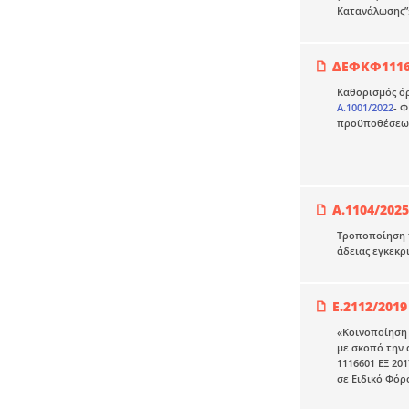
Κατανάλωσης
ΔΕΦΚΦ1116
Καθορισμός ό
Α.1001/2022
- 
προϋποθέσεων 
Α.1104/2025
Τροποποίηση 
άδειας εγκεκρ
Ε.2112/2019
«Κοινοποίηση 
με σκοπό την 
1116601 ΕΞ 20
σε Ειδικό Φό