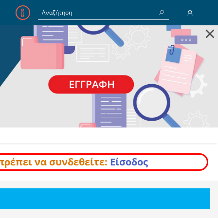
×
E-Mail
Κωδικός
Να με θυμάσαι
Είσοδος
Ξέχασα τον Κωδικό
πρέπει να συνδεθείτε:
Είσοδος