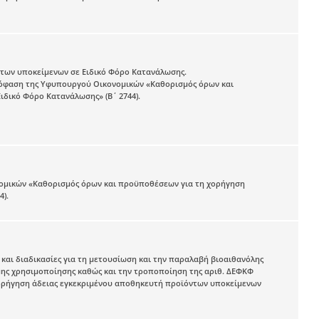
των υποκείμενων σε Ειδικό Φόρο Κατανάλωσης.
 απόφαση της Υφυπουργού Οικονομικών «Καθορισμός όρων και
δικό Φόρο Κατανάλωσης» (Β΄ 2744).
νομικών «Καθορισμός όρων και προϋποθέσεων για τη χορήγηση
4).
ις και διαδικασίες για τη μετουσίωση και την παραλαβή βιοαιθανόλης
ιμης χρησιμοποίησης καθώς και την τροποποίηση της αριθ. ΔΕΦΚΦ
η χορήγηση άδειας εγκεκριμένου αποθηκευτή προϊόντων υποκείμενων