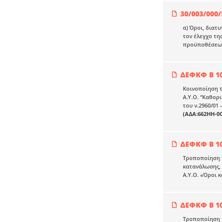
30/003/000/
α) Όροι, διατ
τον έλεγχο τη
προϋποθέσεων
ΔΕΦΚΦ Β 10
Κοινοποίηση τ
Α.Υ.Ο. “Καθορ
του ν.2960/01
(ΑΔΑ:662ΗΗ-0
ΔΕΦΚΦ Β 10
Τροποποίηση τ
κατανάλωσης, 
Α.Υ.Ο. «Όροι 
ΔΕΦΚΦ Β 10
Τροποποίηση τ