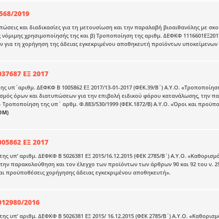
568/2019
υπώσεις και διαδικασίες για τη μετουσίωση και την παραλαβή βιοαιθανόλης με σκο
ς νόμιμης χρησιμοποίησής της και β) Τροποποίηση της αριθμ. ΔΕΦΚΦ 1116601ΕΞ2017
 για τη χορήγηση της άδειας εγκεκριμένου αποθηκευτή προϊόντων υποκείμενων 
37687 ΕΞ 2017
ης υπ΄αριθμ. ΔΕΦΚΦ Β 1005862 ΕΞ 2017/13-01-2017 (ΦΕΚ.39/Β΄) Α.Υ.Ο. «Τροποποίηση
ισμός όρων και διατυπώσεων για την επιβολή ειδικού φόρου κατανάλωσης, την π
 – Τροποποίηση της υπ΄ αρθμ. Φ.883/530/1999 (ΦΕΚ.1872/Β) Α.Υ.Ο. «Όροι και προϋ
ΟΜ)
05862 ΕΞ 2017
ης υπ’ αριθμ. ΔΕΦΚΦ Β 5026381 ΕΞ 2015/16.12.2015 (ΦΕΚ 2785/Β΄) Α.Υ.Ο. «Καθορισ
την παρακολούθηση και τον έλεγχο των προϊόντων των άρθρων 90 και 92 του ν. 296
και προϋποθέσεις χορήγησης άδειας εγκεκριμένου αποθηκευτή».
12980/2016
ης υπ’ αριθμ. ΔΕΦΚΦ Β 5026381 ΕΞ 2015/ 16.12.2015 (ΦΕΚ 2785/Β΄) Α.Υ.Ο. «Καθορι