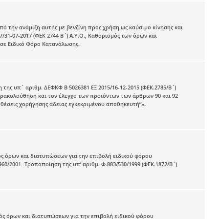
πό την ανάμιξη αυτής με βενζίνη προς χρήση ως καύσιμο κίνησης και
/31-07-2017 (ΦΕΚ 2744 Β΄) Α.Υ.Ο., Καθορισμός των όρων και
σε Ειδικό Φόρο Κατανάλωσης.
 της υπ΄ αριθμ. ΔΕΦΚΦ Β 5026381 ΕΞ 2015/16-12-2015 (ΦΕΚ.2785/Β΄)
αρακολούθηση και τον έλεγχο των προϊόντων των άρθρων 90 και 92
ποθέσεις χορήγησης άδειας εγκεκριμένου αποθηκευτή”»
.
μός όρων και διατυπώσεων για την επιβολή ειδικού φόρου
0/2001 -Τροποποίηση της υπ’ αριθμ. Φ.883/530/1999 (ΦΕΚ.1872/Β΄)
σμός όρων και διατυπώσεων για την επιβολή ειδικού φόρου