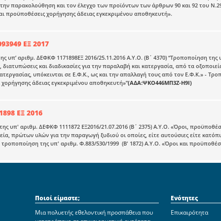
την παρακολούθηση και τον έλεγχο των προϊόντων των άρθρων 90 και 92 του Ν.296
και προϋποθέσεις χορήγησης άδειας εγκεκριμένου αποθηκευτή».
93949 ΕΞ 2017
ς υπ’ αριθμ. ΔΕΦΚΦ 1171898ΕΞ 2016/25.11.2016 Α.Υ.Ο. (B΄ 4370) “Τροποποίηση της υ
 διατυπώσεις και διαδικασίες για την παραλαβή και κατεργασία, από τα οξοποιεί
ατεργασίας, υπόκεινται σε Ε.Φ.Κ., ως και την απαλλαγή τους από τον Ε.Φ.Κ.» - Τροπ
 χορήγησης άδειας εγκεκριμένου αποθηκευτή»”
(ΑΔΑ:ΨΚΟ446ΜΠ3Ζ-Η9Ι)
898 ΕΞ 2016
ης υπ' αριθμ. ΔΕΦΚΦ 1111872 ΕΞ2016/21.07.2016 (Β΄ 2375) Α.Υ.Ο. «Όροι, προϋποθέσ
εία, πρώτων υλών για την παραγωγή ξυδιού οι οποίες, είτε αυτούσιες είτε κατόπιν
αι τροποποίηση της υπ' αριθμ. Φ.883/530/1999 (Β' 1872) Α.Υ.Ο. «Όροι και προϋποθ
Ποιοί είμαστε;
Ενότητες
Μια πολυετής εθελοντική προσπάθεια που
Επικαιρότητα