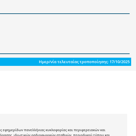
.
Ημερ/νία τελευταίας τροποποίησης: 17/10/2025
 εφημερίδων πανελλήνιας κυκλοφορίας και περιφερειακών και
όρασης, ιδιωτικών ραδιοφωνικών σταθμών, περιοδικού τύπου και