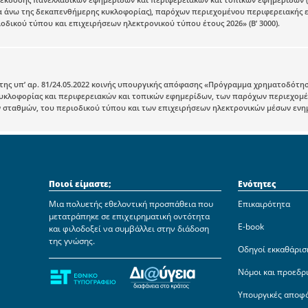
 άνω της δεκαπενθήμερης κυκλοφορίας), παρόχων περιεχομένου περιφερειακής ε
οδικού τύπου και επιχειρήσεων ηλεκτρονικού τύπου έτους 2026» (Β’ 3000).
ης υπ’ αρ. 81/24.05.2022 κοινής υπουργικής απόφασης «Πρόγραμμα χρηματοδότησ
υκλοφορίας και περιφερειακών και τοπικών εφημερίδων, των παρόχων περιεχομέ
σταθμών, του περιοδικού τύπου και των επιχειρήσεων ηλεκτρονικών μέσων ενημέ
Ποιοί είμαστε;
Ενότητες
Μια πολυετής εθελοντική προσπάθεια που
Επικαιρότητα
μετατράπηκε σε επιχειρηματική οντότητα
E-book
και φιλοδοξεί να συμβάλλει στην διάδοση
της γνώσης.
Οδηγοί εκκαθάρισ
Νόμοι και προεδρ
Υπουργικές αποφ