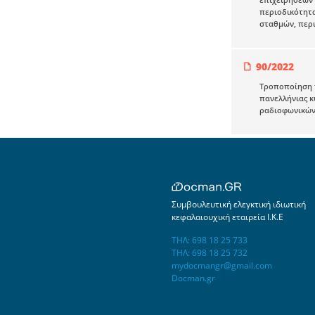
περιοδικότητα
σταθμών, περι
90/2022
Τροποποίηση τ
πανελλήνιας κ
ραδιοφωνικών 
Συμβουλευτική ελεγκτική ιδιωτική
κεφαλαιουχική εταιρεία Ι.Κ.Ε
ΤΗΛ: 698 18 25 733
ΤΗΛ: 698 18 25 732
mydocmangr@gmail.com
Docman.gr