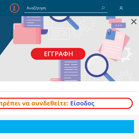
×
E-Mail
Κωδικός
Να με θυμάσαι
Είσοδος
Ξέχασα τον Κωδικό
πρέπει να συνδεθείτε:
Είσοδος