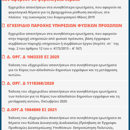
Μια πολυετής εθελοντική προσπάθεια που
μετατράπηκε σε επιχειρηματική οντότητα και φιλοδοξεί να συμβάλλει
Εγχειρίδιο απαντήσεων στα συνηθέστερα ερωτήματα, που αφορούν σε
στην διάδοση της γνώσης.
φορολογικά θέματα για τη βραχυχρόνια μίσθωση ακινήτων, στο
πλαίσιο της οικονομίας του διαμοιρασμού Μάιος 2019
ΕΓΧΕΙΡΙΔΙΟ ΠΑΡΟΧΗΣ ΥΠΗΡΕΣΙΩΝ ΦΥΣΙΚΩΝ ΠΡΟΣΩΠΩΝ
Εγχειρίδιο απαντήσεων στα συνηθέστερα ερωτήματα, που αφορούν
στην παροχή υπηρεσιών από φυσικό πρόσωπο, βάση έγγραφων
συμβάσεων παροχής υπηρεσιών ή συμβάσεων έργου (περίπτ. στ΄ της
Ενότητες
παρ. 2 του άρθρου 12 του ν. 4172/2013 – Α’ 167)
Επικαιρότητα
Δ. ΟΡΓ. Δ 1063335 ΕΞ 2025
E-book
Έκδοση του «Εγχειριδίου απαντήσεων στα συνηθέστερα ερωτήματα
για το Κύρος των αλλοδαπών δημοσίων εγγράφων και τη μετάφραση
Οδηγοί εκκαθάρισης
αυτών».
Νόμοι και προεδρικά διατάγματα
Δ. ΟΡΓ. Δ 1118368/2020
Υπουργικές αποφάσεις
Έκδοση του «Εγχειριδίου απαντήσεων στα συνηθέστερα ερωτήματα
των πολιτών για το Κύρος των αλλοδαπών δημοσίων εγγράφων και τη
Νομολογία και Γνωμοδοτήσεις ΝΣΚ
μετάφραση αυτών», Οκτωβρίου 2020.
Δ.ΟΡΓ.Δ 1084890 ΕΞ 2021
Πληροφορίες
Έκδοση του «Εγχειριδίου Απαντήσεων στα συνηθέστερα ερωτήματα σε
θέματα του Κώδικα Διοικητικής Διαδικασίας (Πρόσβαση σε Έγγραφα-
Είσοδος
Προθεσμίες Διεκπεραίωσης Υποθέσεων- Εκπροσώπηση Πολιτών)»,