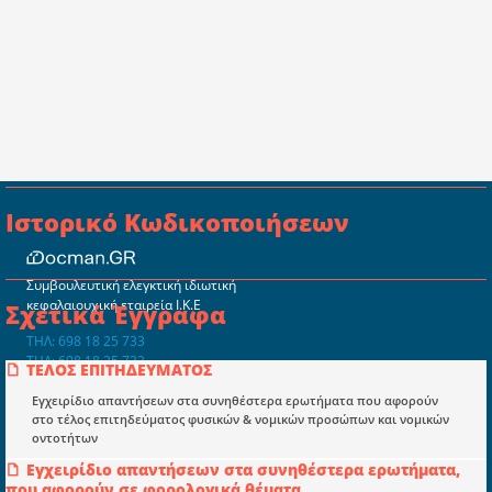
Ιστορικό Κωδικοποιήσεων
Συμβουλευτική ελεγκτική ιδιωτική
κεφαλαιουχική εταιρεία Ι.Κ.Ε
Σχετικά Έγγραφα
ΤΗΛ: 698 18 25 733
ΤΗΛ: 698 18 25 732
ΤΕΛΟΣ ΕΠΙΤΗΔΕΥΜΑΤΟΣ
mydocmangr@gmail.com
Docman.gr
Εγχειρίδιο απαντήσεων στα συνηθέστερα ερωτήματα που αφορούν
στο τέλος επιτηδεύματος φυσικών & νομικών προσώπων και νομικών
οντοτήτων
Ποιοί είμαστε;
Εγχειρίδιο απαντήσεων στα συνηθέστερα ερωτήματα,
που αφορούν σε φορολογικά θέματα