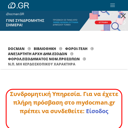
×
DOCMAN
ΒΙΒΛΙΟΘΗΚΗ
ΦΟΡΟΙ-ΤΕΛΗ
ΑΝΕΞΑΡΤΗΤΗ ΑΡΧΗ ΔΗΜ.ΕΣΟΔΩΝ
ΦΟΡΟΛ.ΕΙΣΟΔΉΜΑΤΟΣ ΝΟΜ.ΠΡΟΣΏΠΩΝ
Ν.Π. ΜΗ ΚΕΡΔΟΣΚΟΠΙΚΟΎ ΧΑΡΑΚΤΉΡΑ
Συνδρομητική Υπηρεσία. Για να έχετε
πλήρη πρόσβαση στο mydocman.gr
πρέπει να συνδεθείτε:
Είσοδος