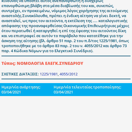
κίνδυνος να υποστεί αυτός ανεπανόρθωτη ή δυσχερώς
επανορθώσιμη βλάβη στα μέσα διαβίωσής του και, συνεπώς,
συντρέχει, εν προκειμένω, νόμιμος λόγος χορήγησης της αιτούμενης
αναστολής.Συνακόλουθα, πρέπει η ένδικη αίτηση να γίνει δεκτή, να
ανασταλεί, ως προς τον αιτούντα, η εκτέλεση της .... καταλογιστικής
απόφασης της προαναφερθείσας Οικονομικής Επιθεωρήτριας μέχρις
ότου περατωθεί ή καταργηθεί η επί της έφεσης του αιτούντος δίκη
και να επιστραφεί σε αυτόν το παράβολο που κατατέθηκε για την
άσκηση της αίτησης (βλ. άρθρο 51 παρ. 2 του π.δ/τος 1225/1981, όπως
τροποποιήθηκε με το άρθρο 83 παρ. 2 του ν. 4055/2012 και άρθρο 73
παρ. 4 Κώδικα Νόμων για το Ελεγκτικό Συνέδριο).
Τύπος: ΝΟΜΟΛΟΓΙΑ ΕΛΕΓΚ.ΣΥΝΕΔΡΙΟΥ
ΣΧΕΤΙΚΕΣ ΔΙΑΤΑΞΕΙΣ:
1225/1981
,
4055/2012
Ημερ/νία ανάρτησης:
Ημερ/νία τελευταίας τροποποίησης:
03/04/2021
03/04/2021