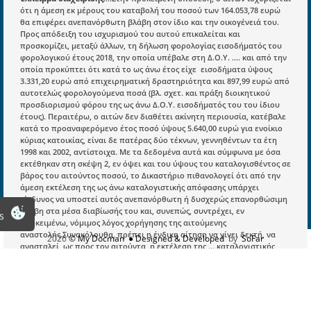
Νομολογία και Γνωμοδοτήσεις ΝΣΚ
ότι η άμεση εκ μέρους του καταβολή του ποσού των 164.053,78 ευρώ
θα επιφέρει ανεπανόρθωτη βλάβη στον ίδιο και την οικογένειά του.
Προς απόδειξη του ισχυρισμού του αυτού επικαλείται και
προσκομίζει, μεταξύ άλλων, τη δήλωση φορολογίας εισοδήματός του
Πληροφορίες
φορολογικού έτους 2018, την οποία υπέβαλε στη Δ.Ο.Υ. …. και από την
Είσοδος
οποία προκύπτει ότι κατά το ως άνω έτος είχε εισοδήματα ύψους
3.331,20 ευρώ από επιχειρηματική δραστηριότητα και 897,99 ευρώ από
Εγγραφή
αυτοτελώς φορολογούμενα ποσά (βλ. σχετ. και πράξη διοικητικού
προσδιορισμού φόρου της ως άνω Δ.Ο.Υ. εισοδήματός του του ίδιου
Οδηγίες Εγγραφής
έτους). Περαιτέρω, ο αιτών δεν διαθέτει ακίνητη περιουσία, κατέβαλε
κατά το προαναφερόμενο έτος ποσό ύψους 5.640,00 ευρώ για ενοίκιο
Βοηθός Αναζήτησης
κύριας κατοικίας, είναι δε πατέρας δύο τέκνων, γεννηθέντων τα έτη
1998 και 2002, αντίστοιχα. Με τα δεδομένα αυτά και σύμφωνα με όσα
Οροι χρησης ιστοτοπου
εκτέθηκαν στη σκέψη 2, εν όψει και του ύψους του καταλογισθέντος σε
βάρος του αιτούντος ποσού, το Δικαστήριο πιθανολογεί ότι από την
άμεση εκτέλεση της ως άνω καταλογιστικής απόφασης υπάρχει
κίνδυνος να υποστεί αυτός ανεπανόρθωτη ή δυσχερώς επανορθώσιμη
βλάβη στα μέσα διαβίωσής του και, συνεπώς, συντρέχει, εν
s
προκειμένω, νόμιμος λόγος χορήγησης της αιτούμενης
αναστολής.Συνακόλουθα, πρέπει η ένδικη αίτηση να γίνει δεκτή, να
2026
© My Docman
● Designed & Developed
by
SoFar
ανασταλεί, ως προς τον αιτούντα, η εκτέλεση της … καταλογιστικής
απόφασης της προαναφερθείσας Οικονομικής Επιθεωρήτριας μέχρις
ότου περατωθεί ή καταργηθεί η επί της έφεσης του αιτούντος δίκη και
να επιστραφεί σε αυτόν το παράβολο που κατατέθηκε για την άσκηση
της αίτησης (βλ. άρθρο 51 παρ. 2 του π.δ/τος 1225/1981, όπως
τροποποιήθηκε με το άρθρο 83 παρ. 2 του ν. 4055/2012 και άρθρο 73