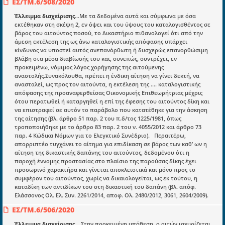
ΕΣ/ΤΜ.6/508/2020
mydocmangr@gmail.com
Docman.gr
Έλλειμμα διαχείρισης
...Με τα δεδομένα αυτά και σύμφωνα με όσα
εκτέθηκαν στη σκέψη 2, εν όψει και του ύψους του καταλογισθέντος σε
βάρος του αιτούντος ποσού, το Δικαστήριο πιθανολογεί ότι από την
άμεση εκτέλεση της ως άνω καταλογιστικής απόφασης υπάρχει
Ποιοί είμαστε;
κίνδυνος να υποστεί αυτός ανεπανόρθωτη ή δυσχερώς επανορθώσιμη
βλάβη στα μέσα διαβίωσής του και, συνεπώς, συντρέχει, εν
Μια πολυετής εθελοντική προσπάθεια που
προκειμένω, νόμιμος λόγος χορήγησης της αιτούμενης
μετατράπηκε σε επιχειρηματική οντότητα και φιλοδοξεί να συμβάλλει
αναστολής.Συνακόλουθα, πρέπει η ένδικη αίτηση να γίνει δεκτή, να
στην διάδοση της γνώσης.
ανασταλεί, ως προς τον αιτούντα, η εκτέλεση της .... καταλογιστικής
απόφασης της προαναφερθείσας Οικονομικής Επιθεωρήτριας μέχρις
ότου περατωθεί ή καταργηθεί η επί της έφεσης του αιτούντος δίκη και
να επιστραφεί σε αυτόν το παράβολο που κατατέθηκε για την άσκηση
της αίτησης (βλ. άρθρο 51 παρ. 2 του π.δ/τος 1225/1981, όπως
τροποποιήθηκε με το άρθρο 83 παρ. 2 του ν. 4055/2012 και άρθρο 73
Ενότητες
παρ. 4 Κώδικα Νόμων για το Ελεγκτικό Συνέδριο). Περαιτέρω,
απορριπτέο τυγχάνει το αίτημα για επιδίκαση σε βάρος των καθ’ ων η
Επικαιρότητα
αίτηση της δικαστικής δαπάνης του αιτούντος, δεδομένου ότι η
παροχή έννομης προστασίας στο πλαίσιο της παρούσας δίκης έχει
E-book
προσωρινό χαρακτήρα και γίνεται αποκλειστικά και μόνο προς το
συμφέρον του αιτούντος, χωρίς να δικαιολογείται, ως εκ τούτου, η
Οδηγοί εκκαθάρισης
καταδίκη των αντιδίκων του στη δικαστική του δαπάνη (βλ. απόφ.
Ελάσσονος Ολ. Ελ. Συν. 2261/2014, αποφ. Ολ. 2480/2012, 3061, 2604/2009).
Νόμοι και προεδρικά διατάγματα
ΕΣ/ΤΜ.6/506/2020
Υπουργικές αποφάσεις
Έλλειμμα διαχείρισης
....Στην προκειμένη υπόθεση, ο αιτών ισχυρίζεται