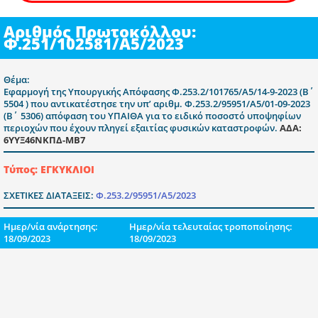
Αριθμός Πρωτοκόλλου:
Φ.251/102581/Α5/2023
Θέμα:
Εφαρμογή της Υπουργικής Απόφασης Φ.253.2/101765/A5/14-9-2023 (Β΄
5504 ) που αντικατέστησε την υπ’ αριθμ. Φ.253.2/95951/A5/01-09-2023
(Β΄ 5306) απόφαση του ΥΠΑΙΘΑ για το ειδικό ποσοστό υποψηφίων
περιοχών που έχουν πληγεί εξαιτίας φυσικών καταστροφών.
ΑΔΑ:
6ΥΥΞ46ΝΚΠΔ-ΜΒ7
Τύπος: ΕΓΚΥΚΛΙΟΙ
ΣΧΕΤΙΚΕΣ ΔΙΑΤΑΞΕΙΣ:
Φ.253.2/95951/A5/2023
Ημερ/νία ανάρτησης:
Ημερ/νία τελευταίας τροποποίησης:
18/09/2023
18/09/2023