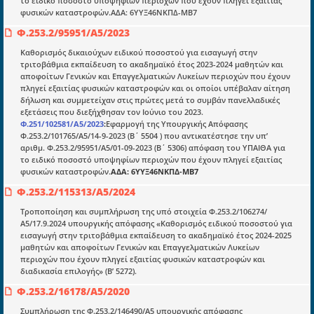
το ειδικό ποσοστό υποψηφίων περιοχών που έχουν πληγεί εξαιτίας
φυσικών καταστροφών.ΑΔΑ: 6ΥΥΞ46ΝΚΠΔ-ΜΒ7
Φ.253.2/95951/A5/2023
Ενότητες
Καθορισμός δικαιούχων ειδικού ποσοστού για εισαγωγή στην
Επικαιρότητα
τριτοβάθμια εκπαίδευση το ακαδημαϊκό έτος 2023-2024 μαθητών και
αποφοίτων Γενικών και Επαγγελματικών Λυκείων περιοχών που έχουν
E-book
πληγεί εξαιτίας φυσικών καταστροφών και οι οποίοι υπέβαλαν αίτηση
δήλωση και συμμετείχαν στις πρώτες μετά το συμβάν πανελλαδικές
Οδηγοί εκκαθάρισης
εξετάσεις που διεξήχθησαν τον Ιούνιο του 2023.
Νόμοι και προεδρικά διατάγματα
Φ.251/102581/Α5/2023
:
Εφαρμογή της Υπουργικής Απόφασης
Φ.253.2/101765/A5/14-9-2023 (Β΄ 5504 ) που αντικατέστησε την υπ’
Υπουργικές αποφάσεις
αριθμ. Φ.253.2/95951/A5/01-09-2023 (Β΄ 5306) απόφαση του ΥΠΑΙΘΑ για
το ειδικό ποσοστό υποψηφίων περιοχών που έχουν πληγεί εξαιτίας
Νομολογία και Γνωμοδοτήσεις ΝΣΚ
φυσικών καταστροφών.
ΑΔΑ: 6ΥΥΞ46ΝΚΠΔ-ΜΒ7
Φ.253.2/115313/A5/2024
Πληροφορίες
Τροποποίηση και συμπλήρωση της υπό στοιχεία Φ.253.2/106274/
Α5/17.9.2024 υπουργικής απόφασης «Καθορισμός ειδικού ποσοστού για
Είσοδος
εισαγωγή στην τριτοβάθμια εκπαίδευση το ακαδημαϊκό έτος 2024-2025
μαθητών και αποφοίτων Γενικών και Επαγγελματικών Λυκείων
Εγγραφή
περιοχών που έχουν πληγεί εξαιτίας φυσικών καταστροφών και
διαδικασία επιλογής» (Β’ 5272).
Οδηγίες Εγγραφής
Φ.253.2/16178/Α5/2020
Βοηθός Αναζήτησης
Συμπλήρωση της Φ.253.2/146490/Α5 υπουργικής απόφασης