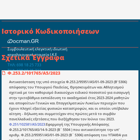
Ιστορικό Κωδικοποιήσεων
Συμβουλευτική ελεγκτική ιδιωτική
κεφαλαιουχική εταιρεία Ι.Κ.Ε
Σχετικά Έγγραφα
ΤΗΛ: 698 18 25 733
ΤΗΛ: 698 18 25 732
Φ.253.2/101765/A5/2023
mydocmangr@gmail.com
Docman.gr
Αντικατάσταση της υπό στοιχεία Φ.253.2/95951/A5/01-09-2023 (Β’ 5306)
απόφασης του Υπουργού Παιδείας, Θρησκευμάτων και Αθλητισμού
σχετικά με τον καθορισμό δικαιούχων ειδικού ποσοστού για εισαγωγή
στην τριτοβάθμια εκπαίδευση το ακαδημαϊκό έτος 2023-2024 μαθητών
Ποιοί είμαστε;
και αποφοίτων Γενικών και Επαγγελματικών Λυκείων περιοχών που
έχουν πληγεί εξαιτίας φυσικών καταστροφών, και οι οποίοι υπέβαλαν
Μια πολυετής εθελοντική προσπάθεια που
αίτηση - δήλωση και συμμετείχαν στις πρώτες μετά το συμβάν
μετατράπηκε σε επιχειρηματική οντότητα και φιλοδοξεί να συμβάλλει
πανελλαδικές εξετάσεις που διεξήχθησαν τον Ιούνιο του 2023.
στην διάδοση της γνώσης.
Φ.251/102581/Α5/2023
:Εφαρμογή της Υπουργικής Απόφασης
Φ.253.2/101765/A5/14-9-2023 (Β΄ 5504 ) που αντικατέστησε την υπ’
αριθμ. Φ.253.2/95951/A5/01-09-2023 (Β΄ 5306) απόφαση του ΥΠΑΙΘΑ για