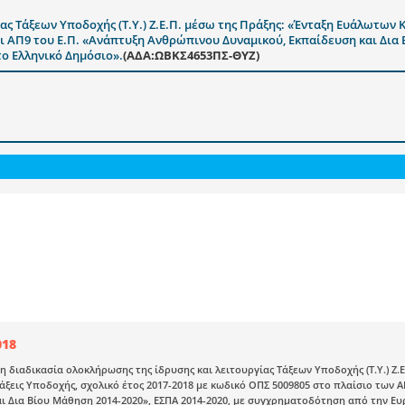
ας Τάξεων Υποδοχής (Τ.Υ.) Ζ.Ε.Π. μέσω της Πράξης: «Ένταξη Ευάλωτων 
αι ΑΠ9 του Ε.Π. «Ανάπτυξη Ανθρώπινου Δυναμικού, Εκπαίδευση και Δια
το Ελληνικό Δημόσιο».
(ΑΔΑ:ΩΒΚΣ4653ΠΣ-ΘΥΖ)
018
τη διαδικασία ολοκλήρωσης της ίδρυσης και λειτουργίας Τάξεων Υποδοχής (Τ.Υ.) Ζ
Τάξεις Υποδοχής, σχολικό έτος 2017-2018 με κωδικό ΟΠΣ 5009805 στο πλαίσιο των 
ι Δια Βίου Μάθηση 2014-2020», ΕΣΠΑ 2014-2020, με συγχρηματοδότηση από την Ευ