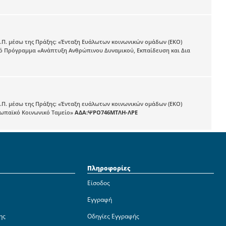
.Ε.Π. μέσω της Πράξης: «Ένταξη Ευάλωτων κοινωνικών ομάδων (ΕΚΟ)
ακό Πρόγραμμα «Ανάπτυξη Ανθρώπινου Δυναμικού, Εκπαίδευση και Δια
.Ε.Π. μέσω της Πράξης: «Ένταξη ευάλωτων κοινωνικών ομάδων (ΕΚΟ)
ρωπαϊκό Κοινωνικό Ταμείο»
ΑΔΑ:ΨΡΟ746ΜΤΛΗ-ΛΡΕ
Πληροφορίες
Είσοδος
Εγγραφή
ης
Οδηγίες Εγγραφής