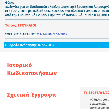
Θέμα:
«Οδηγίες για τη διαδικασία ολοκλήρωσης της ίδρυσης και λειτουργί
έτος 2017-2018 με κωδικό ΟΠΣ 5009805 στο πλαίσιο των ΑΠ6, ΑΠ8 κ
από την Ευρωπαϊκή Ένωση/ Ευρωπαϊκό Κοινωνικό Ταμείο (ΕΚΤ) και 
Τύπος: ΕΓΚΥΚΛΙΟΙ
ΣΧΕΤΙΚΕΣ ΔΙΑΤΑΞΕΙΣ:
Φ1/147804/ΓΔ4/2017
Ημερ/νία ανάρτησης: 07/09/2017
Ιστορικό
Κωδικοποιήσεων
55987/Δ1/2
Σχετικά Έγγραφα
«Οδηγίες για 
στα Σχολεία- 
Εκπαίδευση κα