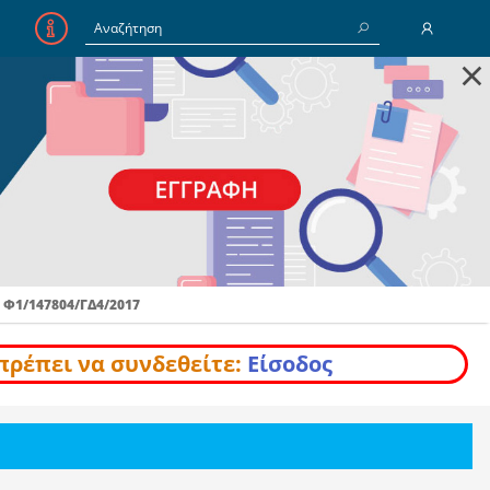
×
E-Mail
Κωδικός
Να με θυμάσαι
Φ1/147804/ΓΔ4/2017
Είσοδος
Ξέχασα τον Κωδικό
πρέπει να συνδεθείτε:
Είσοδος