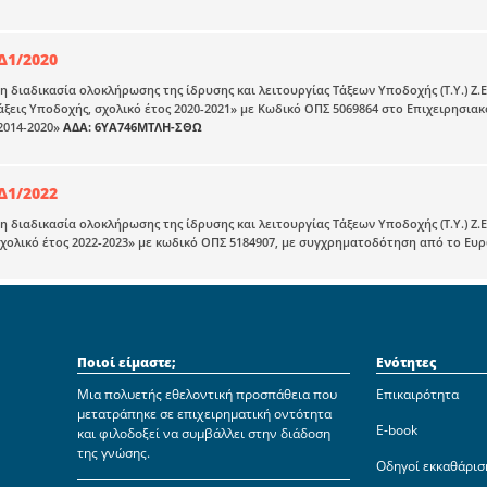
Δ1/2020
τη διαδικασία ολοκλήρωσης της ίδρυσης και λειτουργίας Τάξεων Υποδοχής (Τ.Υ.) Ζ
άξεις Υποδοχής, σχολικό έτος 2020-2021» με Κωδικό ΟΠΣ 5069864 στο Επιχειρησι
2014-2020»
ΑΔΑ: 6ΥΑ746ΜΤΛΗ-ΣΘΩ
Δ1/2022
τη διαδικασία ολοκλήρωσης της ίδρυσης και λειτουργίας Τάξεων Υποδοχής (Τ.Υ.) Ζ
σχολικό έτος 2022-2023» με κωδικό ΟΠΣ 5184907, με συγχρηματοδότηση από το Ευ
Ποιοί είμαστε;
Ενότητες
Μια πολυετής εθελοντική προσπάθεια που
Επικαιρότητα
μετατράπηκε σε επιχειρηματική οντότητα
E-book
και φιλοδοξεί να συμβάλλει στην διάδοση
της γνώσης.
Οδηγοί εκκαθάρισ