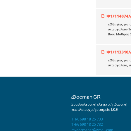
Φ1/114874/
«Οδηγίες για 
στα σχολεία-Τ
Βίου Μάθηση 
Φ1/113316/
«Οδηγίες για 
στα σχολεία, 
Συμβουλευτική ελεγκτική ιδιωτική
κεφαλαιουχική εταιρεία Ι.Κ.Ε
ΤΗΛ: 698 18 25 733
ΤΗΛ: 698 18 25 732
mydocmangr@gmail.com