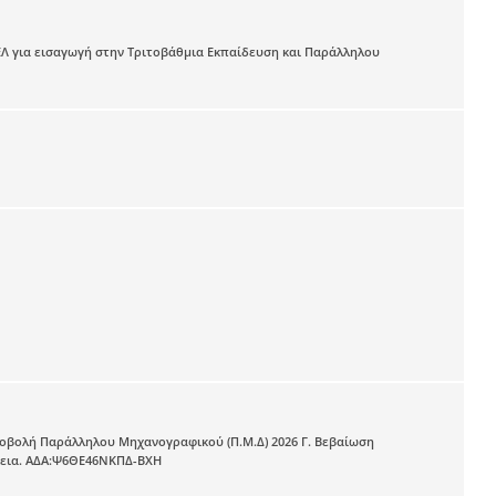
ΕΛ για εισαγωγή στην Τριτοβάθμια Εκπαίδευση και Παράλληλου
ποβολή Παράλληλου Μηχανογραφικού (Π.Μ.Δ) 2026 Γ. Βεβαίωση
ύκεια. ΑΔΑ:Ψ6ΘΕ46ΝΚΠΔ-ΒΧΗ