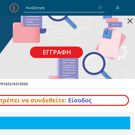
×
E-Mail
Κωδικός
Να με θυμάσαι
/81422/Α5/2020
Είσοδος
Ξέχασα τον Κωδικό
πρέπει να συνδεθείτε:
Είσοδος