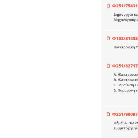
Φ251/75431
Δημιουργία κω
Μηχανογραφικο
Φ152/81438
Ηλεκτρονική Υ
Φ251/82717
Α. Ηλεκτρονικ
Β. Ηλεκτρονι
Γ. Βεβαίωση Σ
Δ. Παραμονή ε
Φ251/90097
Θέμα: Α. Ηλεκ
Συμμετοχής γι