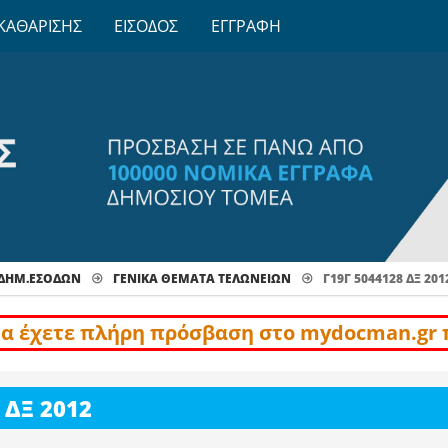
ΚΑΘΑΡΙΣΗΣ
ΕΙΣΟΔΟΣ
ΕΓΓΡΑΦΗ
 ΔΗΜ.ΕΣΟΔΩΝ
ΓΕΝΙΚΆ ΘΈΜΑΤΑ ΤΕΛΩΝΕΊΩΝ
Γ19Γ 5044128 ΔΞ 201
να έχετε πλήρη πρόσβαση στο mydocman.gr 
 ΔΞ 2012