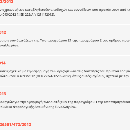
22/2012
ν αχρεωστήτως καταβληθεισών αποδοχών και συντάξεων που προκύπτουν από τη
4093/2012 (ΦΕΚ 222/Α΄/12?11?2012).
012
ίηση των διατάξεων της Υποπαραγράφου Ε1 της παραγράφου Ε του άρθρου πρώτου
υναλλαγών».
014
νίσεις σχετικά με την εφαρμογή των οριζόμενων στις διατάξεις του πρώτου εδαφ
ώτου του ν.4093/2012 (ΦΕΚ 222/Α/12-11-2012), όπως αυτές ισχύουν, σχετικά με τη
013
οδηγιών για την εφαρμογή των διατάξεων της παραγράφου 1 της υποπαραγράφου 
 «Κώδικα Φορολογικής Απεικόνισης Συναλλαγών».
26561/472/2012