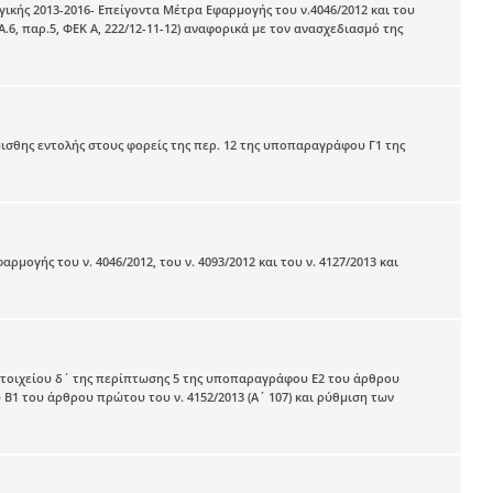
κής 2013-2016- Επείγοντα Μέτρα Εφαρμογής του ν.4046/2012 και του
, παρ.5, ΦΕΚ Α, 222/12-11-12) αναφορικά με τον ανασχεδιασμό της
σθης εντολής στους φορείς της περ. 12 της υποπαραγράφου Γ1 της
ογής του ν. 4046/2012, του ν. 4093/2012 και του ν. 4127/2013 και
τοιχείου δ΄ της περίπτωσης 5 της υποπαραγράφου Ε2 του άρθρου
Β1 του άρθρου πρώτου του ν. 4152/2013 (Α΄ 107) και ρύθμιση των