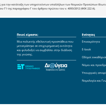
 για την κατάταξη των υπηρετούντων υπαλλήλων των Νομικών Προσώπων Ιδιωτικού 
 Γ1 της παραγράφου Γ του άρθρου πρώτου του ν. 4093/2012 (ΦΕΚ 222 Α).
Ποιοί είμαστε;
Ενότητες
Μια πολυετής εθελοντική προσπάθεια που
Επικαιρότητα
μετατράπηκε σε επιχειρηματική οντότητα
E-book
και φιλοδοξεί να συμβάλλει στην διάδοση
της γνώσης.
Οδηγοί εκκαθάρισ
Νόμοι και προεδρ
Υπουργικές αποφ
Νομολογία και Γν