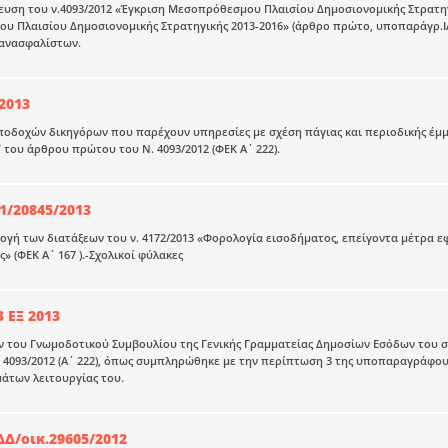
υση του ν.4093/2012 «Έγκριση Μεσοπρόθεσμου Πλαισίου Δημοσιονομικής Στρατηγι
 Πλαισίου Δημοσιονομικής Στρατηγικής 2013-2016» (άρθρο πρώτο, υποπαράγρ.ΙΑ.6
 ανασφαλίστων.
2013
οδοχών δικηγόρων που παρέχουν υπηρεσίες με σχέση πάγιας και περιοδικής έμμι
του άρθρου πρώτου του Ν. 4093/2012 (ΦΕΚ Α΄ 222).
1/20845/2013
γή των διατάξεων του ν. 4172/2013 «Φορολογία εισοδήματος, επείγοντα μέτρα εφαρμ
ς» (ΦΕΚ Α΄ 167 ).-Σχολικοί φύλακες
 ΕΞ 2013
 του Γνωμοδοτικού Συμβουλίου της Γενικής Γραμματείας Δημοσίων Εσόδων του σ
 4093/2012 (Α΄ 222), όπως συμπληρώθηκε με την περίπτωση 3 της υποπαραγράφου 
άτων λειτουργίας του.
ΔΔ/οικ.29605/2012