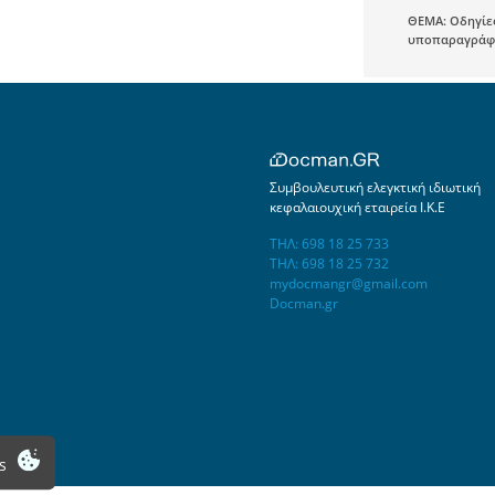
ΘΕΜΑ: Οδηγίες
υποπαραγράφου
Συμβουλευτική ελεγκτική ιδιωτική
κεφαλαιουχική εταιρεία Ι.Κ.Ε
ΤΗΛ: 698 18 25 733
ΤΗΛ: 698 18 25 732
mydocmangr@gmail.com
Docman.gr
s