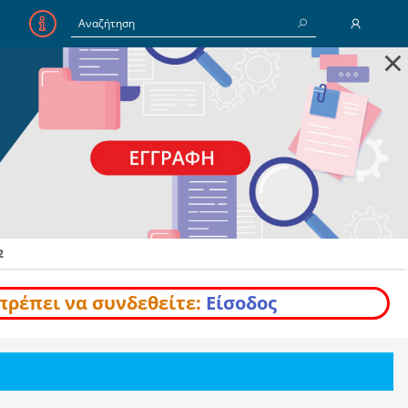
×
E-Mail
Κωδικός
Να με θυμάσαι
2
Είσοδος
Ξέχασα τον Κωδικό
πρέπει να συνδεθείτε:
Είσοδος