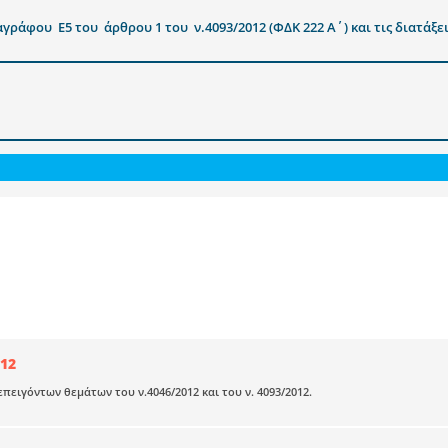
γράφου Ε5 του άρθρου 1 του ν.4093/2012 (ΦΔΚ 222 Α΄) και τις διατάξε
12
επειγόντων θεμάτων του ν.4046/2012 και του ν. 4093/2012.