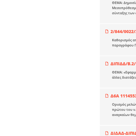
ΘΕΜΑ: Δημοσίε
Μεσοπρόθεσμου
σύνταξης των
2/844/0022/
Καθορισμός απ
παραγράφου Γ 
ΔΙΠΙΔΔ/Β.2/
ΘΕΜΑ: «Εφαρμο
άλλες διατάξει
Δ6Α 1114553
Ορισμός μελών
πρώτου του ν.
αναγκαίων θεμ
ΔΙΔΑΔ-ΔΙΠΙ