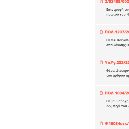
2/83408/00
Επιστροφή τω
πρώτου του Ν.
ΠΟΛ.1207/2
ΘEMA: Κοινοπο
Απεικόνισης Σ
ΥπΥγ.232/2
Θέμα: Διευκρι
του άρθρου πρ
ΠΟΛ 1004/2
Θέμα: Παροχή 
222) περί του
Φ10034οικ/