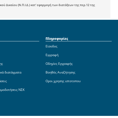
Δικαίου (Ν.Π.Ι.Δ.) κατ’ εφαρμογή των διατάξεων της περ.12 της
Πληροφορίες
Είσοδος
Εγγραφή
ης
Οδηγίες Εγγραφής
ικά διατάγματα
Βοηθός Αναζήτησης
άσεις
Οροι χρησης ιστοτοπου
ωμοδοτήσεις ΝΣΚ