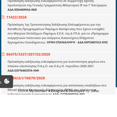
Πρόσκληση εκδήλωσης ενδιαφέροντος σε συμμετοχή σχολής
Νομολογία και Γνωμοδοτήσεις ΝΣΚ
προπονητών της Γενικής Γραμματείας Αθλητισμού Β’ και Γ’ Κατηγορία.
ΑΔΑ:9Ζ64469ΗΙΔ-06Θ
11422/2026
Πληροφορίες
Πρόσκληση 1ης Τροποποίησης Εκδήλωσης Ενδιαφέροντος για την
Είσοδος
Κατάθεση Προγραμμάτων Παρόχων Κατάρτισης που έχουν ενταχθεί
στο Μητρώο Επιλέξιμων Παρόχων Σ.Ε.Κ. της Δ.ΥΠ.Α. για το «Πρόγραμμα
Εγγραφή
ενεργητικών πολιτικών για ανέργους δικαιούχους Ελάχιστου
Εγγυημένου Εισοδήματος».
ΟΡΘΗ ΕΠΑΝΑΛΗΨΗ - ΑΔΑ:65ΡΖ4691Ω2-ΚΗΖ
Οδηγίες Εγγραφής
Βοηθός Αναζήτησης
86475/3337/207/52/2020
Οροι χρησης ιστοτοπου
Πρόσκληση εκδήλωσης ενδιαφέροντος για πιστοποίηση φορέων στο
πλαίσιο υλοποίησης Π.Α.γ.Ο. και Ε.Α.γ.Ο. περιόδου 2020-2021
ΑΔΑ:Ω5ΓΝ4653Π4-Λ0Φ
34284/Δ1/10679/2020
s
Πρόσκληση εκδήλωσης ενδιαφέροντος για απόσπαση υπαλλήλων στο
Εθνικό Κέντρο Κοινωνικής Αλληλεγγύης (ΕΚΚΑ) στο πλαίσιο της
2026
© My Docman
● Designed & Developed
by
SoFar
ενδοϋπουργικής κινητικότητας
ΑΔΑ: Ω2ΖΕ46ΜΤΛΚ-48Ο
4526/Δ1/1419/2021
Πρόσκληση εκδήλωσης ενδιαφέροντος για απόσπαση υπαλλήλου στο
Εθνικό Κέντρο Κοινωνικής Αλληλεγγύης (ΕΚΚΑ) στο πλαίσιο της