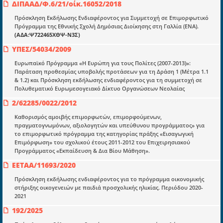
ΔΙΠΑΑΔ/Φ.6/21/οίκ.16052/2018
mydocmangr@gmail.com
Docman.gr
Πρόσκληση Εκδήλωσης Ενδιαφέροντος για Συμμετοχή σε Επιμορφωτικό
Πρόγραμμα της Εθνικής Σχολή Δημόσιας Διοίκησης στη Γαλλία (ΕΝΑ).
(ΑΔΑ:Ψ722465ΧΘΨ-Ν3Σ)
Ποιοί είμαστε;
ΥΠΕΣ/54034/2009
Μια πολυετής εθελοντική προσπάθεια που
Ευρωπαϊκό Πρόγραμμα «Η Ευρώπη για τους Πολίτες (2007-2013)»:
μετατράπηκε σε επιχειρηματική οντότητα και φιλοδοξεί να συμβάλλει
Παράταση προθεσμίας υποβολής προτάσεων για τη Δράση 1 (Μέτρα 1.1
στην διάδοση της γνώσης.
& 1.2) και Πρόσκληση εκδήλωσης ενδιαφέροντος για τη συμμετοχή σε
Πολυθεματικό Ευρωμεσογειακό Δίκτυο Οργανώσεων Νεολαίας
2/62285/0022/2012
Καθορισμός αμοιβής επιμορφωτών, επιμορφούμενων,
πραγματογνωμόνων, αξιολογητών και υπεύθυνου προγράμματος» για
το επιμορφωτικό πρόγραμμα της κατηγορίας πράξης «Εισαγωγική
Ενότητες
Επιμόρφωση» του σχολικού έτους 2011-2012 του Επιχειρησιακού
Επικαιρότητα
Προγράμματος «Εκπαίδευση & Δια Βίου Μάθηση».
ΕΕΤΑΑ/11693/2020
E-book
Πρόσκληση εκδήλωσης ενδιαφέροντος για το πρόγραμμα οικονομικής
Οδηγοί εκκαθάρισης
στήριξης οικογενειών με παιδιά προσχολικής ηλικίας. Περιόδου 2020-
2021
Νόμοι και προεδρικά διατάγματα
192/2025
Υπουργικές αποφάσεις