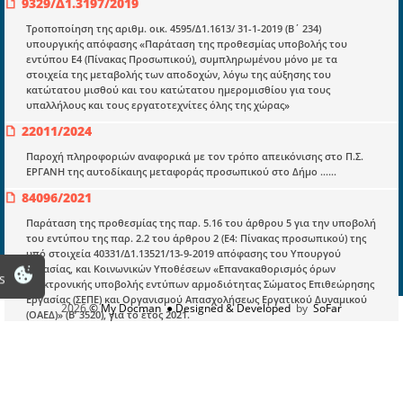
9329/Δ1.3197/2019
Νομολογία και Γνωμοδοτήσεις ΝΣΚ
Τροποποίηση της αριθμ. οικ. 4595/Δ1.1613/ 31-1-2019 (Β΄ 234)
υπουργικής απόφασης «Παράταση της προθεσμίας υποβολής του
εντύπου Ε4 (Πίνακας Προσωπικού), συμπληρωμένου μόνο με τα
Πληροφορίες
στοιχεία της μεταβολής των αποδοχών, λόγω της αύξησης του
Είσοδος
κατώτατου μισθού και του κατώτατου ημερομισθίου για τους
υπαλλήλους και τους εργατοτεχνίτες όλης της χώρας»
Εγγραφή
22011/2024
Οδηγίες Εγγραφής
Παροχή πληροφοριών αναφορικά με τον τρόπο απεικόνισης στο Π.Σ.
ΕΡΓΑΝΗ της αυτοδίκαιης μεταφοράς προσωπικού στο Δήμο ……
Βοηθός Αναζήτησης
84096/2021
Οροι χρησης ιστοτοπου
Παράταση της προθεσμίας της παρ. 5.16 του άρθρου 5 για την υποβολή
του εντύπου της παρ. 2.2 του άρθρου 2 (Ε4: Πίνακας προσωπικού) της
υπό στοιχεία 40331/Δ1.13521/13-9-2019 απόφασης του Υπουργού
Εργασίας, και Κοινωνικών Υποθέσεων «Επανακαθορισμός όρων
s
ηλεκτρονικής υποβολής εντύπων αρμοδιότητας Σώματος Επιθεώρησης
Εργασίας (ΣΕΠΕ) και Οργανισμού Απασχολήσεως Εργατικού Δυναμικού
2026
© My Docman
● Designed & Developed
by
SoFar
(ΟΑΕΔ)» (Β’ 3520), για το έτος 2021.
66411/2022
Παράταση της προθεσμίας υποβολής του εντύπου Ε4 (Πίνακας
Προσωπικού), συμπληρωμένου μόνο με τα στοιχεία της μεταβολής των
αποδοχών, λόγω της κήρυξης ως υποχρεωτικής από 29.06.2022 (Β’ 3354)