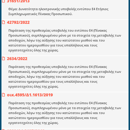
31651/2013
mydocmangr@gmail.com
Docman.gr
Θέμα: Δυνατότητα ηλεκτρονικής υποβολής εντύπου Ε4 Ετήσιος
Συμπληρωματικός Πίνακας Προσωπικού.
42792/2022
Ποιοί είμαστε;
Παράταση της προθεσμίας υποβολής του εντύπου Ε4 (Πίνακας
Μια πολυετής εθελοντική προσπάθεια που
Προσωπικού), συμπληρωμένου μόνο με τα στοιχεία της μεταβολής των
μετατράπηκε σε επιχειρηματική οντότητα και φιλοδοξεί να συμβάλλει
αποδοχών, λόγω της αύξησης του κατώτατου μισθού και του
στην διάδοση της γνώσης.
κατώτατου ημερομισθίου για τους υπαλλήλους και τους
εργατοτεχνίτες όλης της χώρας.
2634/2022
Παράταση της προθεσμίας υποβολής του εντύπου Ε4 (Πίνακας
Προσωπικού), συμπληρωμένου μόνο με τα στοιχεία της μεταβολής των
αποδοχών, λόγω της αύξησης του κατώτατου μισθού και του
Ενότητες
κατώτατου ημερομισθίου για τους υπαλλήλους και τους
Επικαιρότητα
εργατοτεχνίτες όλης της χώρας.
οικ.4595/Δ1.1613/2019
E-book
Παράταση της προθεσμίας υποβολής του εντύπου Ε4 (Πίνακας
Οδηγοί εκκαθάρισης
Προσωπικού), συμπληρωμένου μόνο με τα στοιχεία της μεταβολής των
αποδοχών, λόγω της αύξησης του κατώτατου μισθού και του
Νόμοι και προεδρικά διατάγματα
κατώτατου ημερομισθίου για τους υπαλλήλους και τους
εργατοτεχνίτες όλης της χώρας.
Υπουργικές αποφάσεις