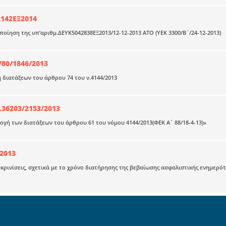
142ΕΞ2014
οποίηση της υπ’αριθμ.ΔΕΥΚ5042838ΕΞ2013/12-12-2013 ΑΤΟ (ΥΕΚ 3300/Β΄/24-12-2013)
780/1846/2013
διατάξεων του άρθρου 74 του ν.4144/2013
.36203/2153/2013
γή των διατάξεων του άρθρου 61 του νόμου 4144/2013(ΦΕΚ Α΄ 88/18-4-13)»
/2013
υκρινίσεις, σχετικά με το χρόνο διατήρησης της βεβαίωσης ασφαλιστικής ενημερότη