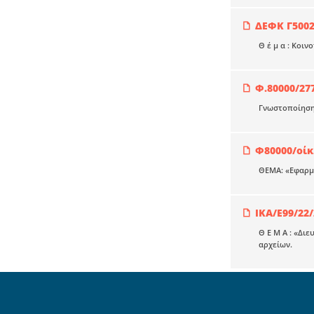
ΔΕΦΚ Γ5002
Θ έ μ α : Κοιν
Φ.80000/27
Γνωστοποίηση 
Φ80000/οίκ
ΘΕΜΑ: «Εφαρμο
ΙΚΑ/Ε99/22
Θ Ε Μ Α : «Διε
αρχείων.