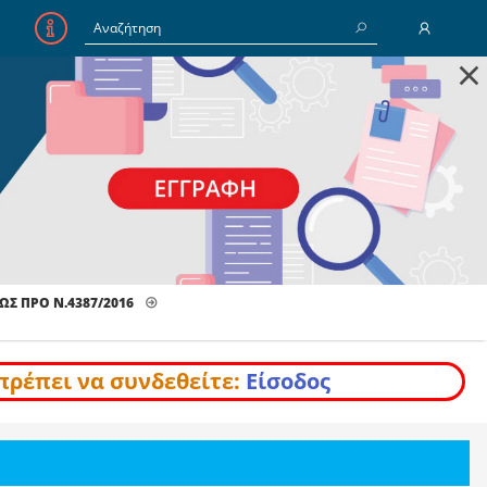
×
E-Mail
Κωδικός
Να με θυμάσαι
ΩΣ ΠΡΟ Ν.4387/2016
Είσοδος
Ξέχασα τον Κωδικό
πρέπει να συνδεθείτε:
Είσοδος