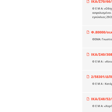
IKA/Σ70/66
Θ Ε Μ Α: «Οδη
ασφαλισμένοι δ
εγκύκλιος 29/2
Φ.80000/οι
ΘΕΜΑ: Γνωστοπ
ΙΚΑ/Σ40/30
Θ Ε Μ Α : «Κο
2/58301/ΔΠ
Θ Ε Μ Α : Κατ
ΙΚΑ/Σ48/52
Θ Ε Μ Α: «Χορ