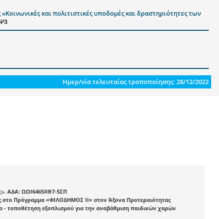
«Κοινωνικές και πολιτιστικές υποδομές και δραστηριότητες των
ΨΨ3
Ημερ/νία τελευταίας τροποποίησης: 28/12/2022
ς».
ΑΔΑ: ΩΩΙ6465ΧΘ7-5ΣΠ
ς στο Πρόγραμμα «ΦΙΛΟΔΗΜΟΣ II» στον Άξονα Προτεραιότητας
ια - τοποθέτηση εξοπλισμού για την αναβάθμιση παιδικών χαρών