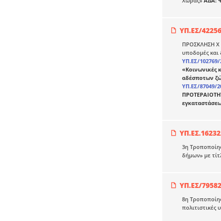
Χώρας»
ΑΔΑ: 
ΥΠ.ΕΣ/4225
ΠΡΟΣΚΛΗΣΗ X 
υποδομές και 
ΥΠ.ΕΣ/102769/
«Κοινωνικές 
αδέσποτων ζ
ΥΠ.ΕΣ/87049/2
ΠΡΟΤΕΡΑΙΟΤΗΤΑ
εγκαταστάσε
ΥΠ.ΕΣ.16232
3η Τροποποίησ
δήμων» με τίτ
ΥΠ.ΕΣ/7958
8η Τροποποίησ
πολιτιστικές 