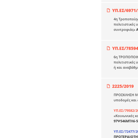
ΥΠ.ΕΣ/6971
4η Τροποποίησ
πολιτιστικές 
συντροφιάς»
ΥΠ.ΕΣ/7859
6η ΤΡΟΠΟΠΟΙΗ
πολιτιστικές 
ή και αναβάθμ
2225/2019
ΠΡΟΣΚΛΗΣΗ IV
υποδομές και
ΥΠ.ΕΣ/79582/2
«Κοινωνικές κ
97Ψ546ΜΤΛ6-5
ΥΠ.ΕΣ/72477/2
ΠΡΟΤΕΡΑΙΟΤΗΤ