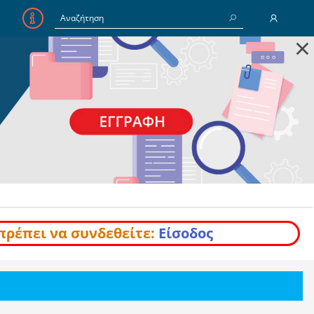
×
E-Mail
Κωδικός
Να με θυμάσαι
Είσοδος
Ξέχασα τον Κωδικό
πρέπει να συνδεθείτε:
Είσοδος