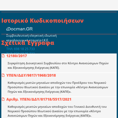
Ιστορικό Κωδικοποιήσεων
Συμβουλευτική ελεγκτική ιδιωτική
κεφαλαιουχική εταιρεία Ι.Κ.Ε
Σχετικά Έγγραφα
ΤΗΛ: 698 18 25 733
ΤΗΛ: 698 18 25 732
12180/2017
mydocmangr@gmail.com
Docman.gr
Συγκρότηση Διοικητικού Συμβουλίου στο Κέντρο Ανανεώσιμων Πηγών
και Εξοικονόμησης Ενέργειας (ΚΑΠΕ).
ΥΠΕΝ/ΔΔΥ/9817/1968/2018
Ποιοί είμαστε;
Καθορισμός μικτών μηνιαίων αποδοχών του Προέδρου του Νομικού
Μια πολυετής εθελοντική προσπάθεια που
Προσώπου Ιδιωτικού Δικαίου με την επωνυμία «Κέντρο Ανανεώσιμων
μετατράπηκε σε επιχειρηματική οντότητα και φιλοδοξεί να συμβάλλει
Πηγών και Εξοικονόμησης Ενέργειας (ΚΑΠΕ)».
στην διάδοση της γνώσης.
Αριθμ. ΥΠΕΝ/ΔΔΥ/81718/5517/2021
Καθορισμός μεικτών μηνιαίων αποδοχών του Γενικού Διευθυντή του
Νομικού Προσώπου Ιδιωτικού Δικαίου με την επωνυμία «Κέντρο
Ανανεώσιμων Πηγών και Εξοικονόμησης Ενέργειας (ΚΑΠΕ)».