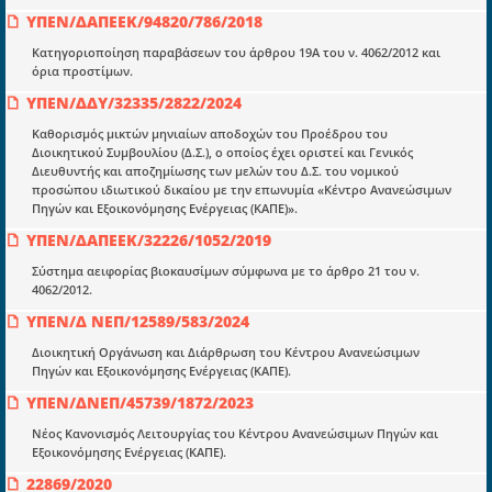
ΥΠΕΝ/ΔΑΠΕΕΚ/94820/786/2018
Ενότητες
Κατηγοριοποίηση παραβάσεων του άρθρου 19Α του ν. 4062/2012 και
Επικαιρότητα
όρια προστίμων.
E-book
ΥΠΕΝ/ΔΔΥ/32335/2822/2024
Οδηγοί εκκαθάρισης
Καθορισμός μικτών μηνιαίων αποδοχών του Προέδρου του
Διοικητικού Συμβουλίου (Δ.Σ.), ο οποίος έχει οριστεί και Γενικός
Νόμοι και προεδρικά διατάγματα
Διευθυντής και αποζημίωσης των μελών του Δ.Σ. του νομικού
προσώπου ιδιωτικού δικαίου με την επωνυμία «Κέντρο Ανανεώσιμων
Υπουργικές αποφάσεις
Πηγών και Εξοικονόμησης Ενέργειας (ΚΑΠΕ)».
ΥΠΕΝ/ΔΑΠΕΕΚ/32226/1052/2019
Νομολογία και Γνωμοδοτήσεις ΝΣΚ
Σύστημα αειφορίας βιοκαυσίμων σύμφωνα με το άρθρο 21 του ν.
4062/2012.
Πληροφορίες
ΥΠΕΝ/Δ ΝΕΠ/12589/583/2024
Είσοδος
Διοικητική Οργάνωση και Διάρθρωση του Κέντρου Ανανεώσιμων
Πηγών και Εξοικονόμησης Ενέργειας (ΚΑΠΕ).
Εγγραφή
ΥΠΕΝ/ΔΝΕΠ/45739/1872/2023
Οδηγίες Εγγραφής
Νέος Κανονισμός Λειτουργίας του Κέντρου Ανανεώσιμων Πηγών και
Βοηθός Αναζήτησης
Εξοικονόμησης Ενέργειας (ΚΑΠΕ).
Οροι χρησης ιστοτοπου
22869/2020