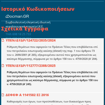
Ιστορικό Κωδικοποιήσεων
Συμβουλευτική ελεγκτική ιδιωτική
κεφαλαιουχική εταιρεία Ι.Κ.Ε
Σχετικά Έγγραφα
ΤΗΛ: 698 18 25 733
ΤΗΛ: 698 18 25 732
ΥΠΕΝ/ΔΥΔΡ/124722/2835/2024
mydocmangr@gmail.com
Docman.gr
Ρύθμιση θεμάτων που αφορούν το Πράσινο Τέλος που επιβάλλεται επί
του πετρελαίου εσωτερικής καύσης (diesel) της παρ. 1 του άρθρου 73
του ν. 2690/2001 (Α’ 265), εξαιρουμένου αυτού που χρησιμοποιείται ως
καύσιμο θέρμανσης, σύμφωνα με το άρθρο 158 του ν. 4759/2020 (Α’ 204).
Ποιοί είμαστε;
ΥΠΕΝ/ΔΥΔΡ/112777/2388/2025
Μια πολυετής εθελοντική προσπάθεια που
μετατράπηκε σε επιχειρηματική οντότητα και φιλοδοξεί να συμβάλλει
Ρύθμιση θεμάτων που αφορούν το Πράσινο Τέλος που επιβάλλεται επί
στην διάδοση της γνώσης.
του πετρελαίου εσωτερικής καύσης (diesel), εξαιρουμένου αυτού που
χρησιμοποιείται ως καύσιμο θέρμανσης, σύμφωνα με το άρθρο 158 του
ν. 4759/2020 (Α’ 245).
ΔΕΦΚΦ Α 1141582 ΕΞ 2016
Καθορισμός των όρων, των προϋποθέσεων, των δικαιούχων προς
Ενότητες