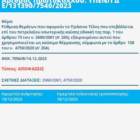
Αριθμός Πρωτοκόλλου: ΥΠΕΝ/ΓΔ
Ε/131390/7540/2023
Θέμα:
Ρύθμιση θεμάτων που αφορούν το Πράσινο Τέλος που επιβάλλεται
επί του πετρελαίου εσωτερικής καύσης (diesel) της παρ. 1 του
άρθρου 73 του ν. 2690/2001 (Α’ 265), εξαιρουμένου αυτού που
χρησιμοποιείται ως καύσιμο θέρμανσης, σύμφωνα με το άρθρο 158
του ν. 4759/2020 (Α’ 204).
ΦΕΚ: 7056/Β/14.12.2023
Τύπος: ΑΠΟΦΑΣΕΙΣ
ΣΧΕΤΙΚΕΣ ΔΙΑΤΑΞΕΙΣ:
2960/2001
,
4759/2020
Ημερ/νία ανάρτησης:
Ημερ/νία τελευταίας τροποποίησης:
18/12/2023
18/12/2023