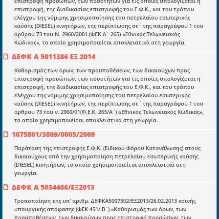
επιστροφή προσώπων, των ποσοτήτων για τις οποίες υπολογίζεται η
Επικαιρότητα
επιστροφή, της διαδικασίας επιστροφής του Ε.Φ.Κ., και του τρόπου
ελέγχου της νόμιμης χρησιμοποίησης του πετρελαίου εσωτερικής
E-book
καύσης (DIESEL) κινητήρων, της περίπτωσης στ΄ της παραγράφου 1 του
άρθρου 73 του Ν. 2960/2001 (ΦΕΚ Α΄ 265) «Εθνικός Τελωνειακός
Οδηγοί εκκαθάρισης
Κώδικας», το οποίο χρησιμοποιείται αποκλειστικά στη γεωργία.
ΔΕΦΚ Α 5011386 ΕΞ 2014
Νόμοι και προεδρικά διατάγματα
Καθορισμός των όρων, των προϋποθέσεων, των δικαιούχων προς
Υπουργικές αποφάσεις
επιστροφή προσώπων, των ποσοτήτων για τις οποίες υπολογίζεται η
επιστροφή, της διαδικασίας επιστροφής του Ε.Φ.Κ., και του τρόπου
Νομολογία και Γνωμοδοτήσεις ΝΣΚ
ελέγχου της νόμιμης χρησιμοποίησης του πετρελαίου εσωτερικής
καύσης (DIESEL) κινητήρων, της περίπτωσης στ΄ της παραγράφου 1 του
άρθρου 73 του ν. 2960/01(Φ.Ε.Κ. 265/Α΄) «Εθνικός Τελωνειακός Κώδικας»,
Πληροφορίες
το οποίο χρησιμοποιείται αποκλειστικά στη γεωργία.
Είσοδος
1075801/3809/0005/2009
Εγγραφή
Παράταση της επιστροφής Ε.Φ.Κ. (Ειδικού Φόρου Κατανάλωσης) στους
δικαιούχους από την χρησιμοποίηση πετρελαίου εσωτερικής καύσης
Οδηγίες Εγγραφής
(DIESEL) κινητήρων, το οποίο χρησιμοποιείται αποκλειστικά στη
γεωργία.
Βοηθός Αναζήτησης
ΔΕΦΚ Α 5034466/ΕΞ2013
Οροι χρησης ιστοτοπου
Τροποποίηση της υπ’ αριθμ. ΔΕΦΚΑ5007302/ΕΞ2013/26.02.2013 κοινής
υπουργικής απόφασης (ΦΕΚ 451/ Β΄) «Καθορισμός των όρων, των
προϋποθέσεων, των δικαιούχων προς επιστροφή προσώπων, των