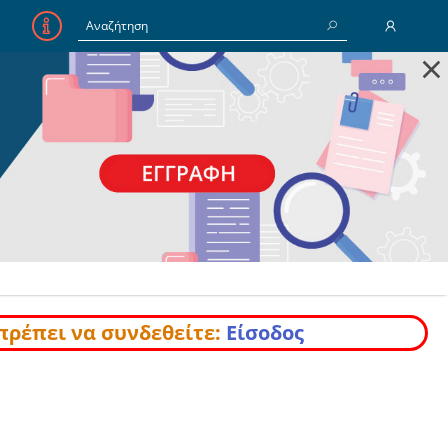
×
E-Mail
Κωδικός
Να με θυμάσαι
Είσοδος
Ξέχασα τον Κωδικό
πρέπει να συνδεθείτε:
Είσοδος