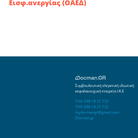
Εισφ.ανεργίας (ΟΑΕΔ)
Συμβουλευτική ελεγκτική ιδιωτική
κεφαλαιουχική εταιρεία Ι.Κ.Ε
ΤΗΛ: 698 18 25 733
ΤΗΛ: 698 18 25 732
mydocmangr@gmail.com
Docman.gr