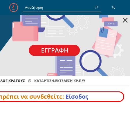
×
E-Mail
Κωδικός
Να με θυμάσαι
 ΛΟΓ.ΚΡΑΤΟΥΣ
ΚΑΤΆΡΤΙΣΗ-ΕΚΤΈΛΕΣΗ ΚΡ.Π/Υ
Είσοδος
Ξέχασα τον Κωδικό
πρέπει να συνδεθείτε:
Είσοδος