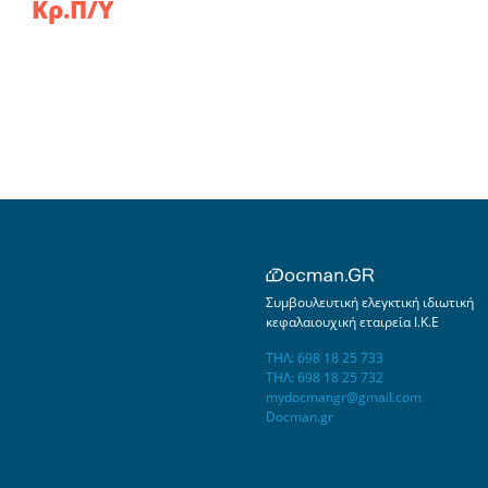
Κρ.Π/Υ
Συμβουλευτική ελεγκτική ιδιωτική
κεφαλαιουχική εταιρεία Ι.Κ.Ε
ΤΗΛ: 698 18 25 733
ΤΗΛ: 698 18 25 732
mydocmangr@gmail.com
Docman.gr