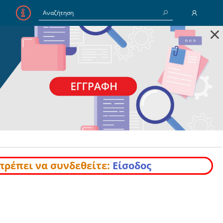
×
E-Mail
Κωδικός
Να με θυμάσαι
Είσοδος
Ξέχασα τον Κωδικό
πρέπει να συνδεθείτε:
Είσοδος