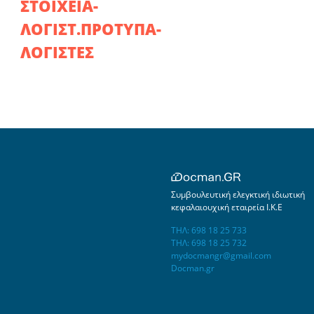
ΣΤΟΙΧΕΙΑ-
ΛΟΓΙΣΤ.ΠΡΟΤΥΠΑ-
ΛΟΓΙΣΤΕΣ
Συμβουλευτική ελεγκτική ιδιωτική
κεφαλαιουχική εταιρεία Ι.Κ.Ε
ΤΗΛ: 698 18 25 733
ΤΗΛ: 698 18 25 732
mydocmangr@gmail.com
Docman.gr