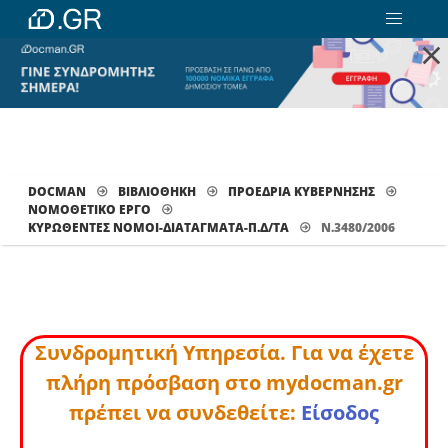
×
DOCMAN
ΒΙΒΛΙΟΘΗΚΗ
ΠΡΟΕΔΡΙΑ ΚΥΒΕΡΝΗΣΗΣ
ΝΟΜΟΘΕΤΙΚΟ ΕΡΓΟ
ΚΥΡΩΘΈΝΤΕΣ ΝΌΜΟΙ-ΔΙΑΤΆΓΜΑΤΑ-Π.Δ/ΤΑ
Ν.3480/2006
Συνδρομητική Υπηρεσία. Για να έχετε
πλήρη πρόσβαση στο mydocman.gr
πρέπει να συνδεθείτε:
Είσοδος