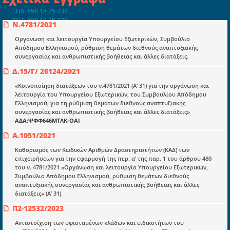
ΤΗΛ: 698 18 25 733
ΤΗΛ: 698 18 25 732
Ν.4781/2021
mydocmangr@gmail.com
Docman.gr
Οργάνωση και λειτουργία Υπουργείου Εξωτερικών, Συμβούλιο
Απόδημου Ελληνισμού, ρύθμιση θεμάτων διεθνούς αναπτυξιακής
συνεργασίας και ανθρωπιστικής βοήθειας και άλλες διατάξεις.
Ποιοί είμαστε;
Δ.15/Γ/ 26124/2021
Μια πολυετής εθελοντική προσπάθεια που
«Κοινοποίηση διατάξεων του ν.4781/2021 (Α’ 31) για την οργάνωση και
μετατράπηκε σε επιχειρηματική οντότητα και φιλοδοξεί να συμβάλλει
λειτουργία του Υπουργείου Εξωτερικών, του Συμβουλίου Απόδημου
στην διάδοση της γνώσης.
Ελληνισμού, για τη ρύθμιση θεμάτων διεθνούς αναπτυξιακής
συνεργασίας και ανθρωπιστικής βοήθειας και άλλες διατάξεις»
ΑΔΑ:ΨΦΦ646ΜΤΛΚ-ΟΑΙ
Α.1051/2021
Καθορισμός των Κωδικών Αριθμών Δραστηριοτήτων (ΚΑΔ) των
επιχειρήσεων για την εφαρμογή της περ. α’ της παρ. 1 του άρθρου 480
Ενότητες
του ν. 4781/2021 «Οργάνωση και λειτουργία Υπουργείου Εξωτερικών,
Επικαιρότητα
Συμβούλιο Απόδημου Ελληνισμού, ρύθμιση θεμάτων διεθνούς
αναπτυξιακής συνεργασίας και ανθρωπιστικής βοήθειας και άλλες
E-book
διατάξεις» (Α’ 31).
Π2-12532/2023
Οδηγοί εκκαθάρισης
Αντιστοίχιση των υφισταμένων κλάδων και ειδικοτήτων του
Νόμοι και προεδρικά διατάγματα