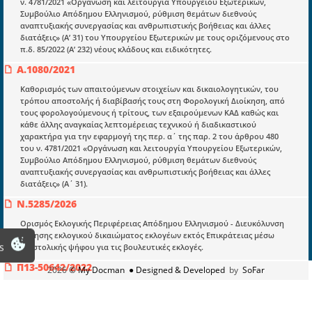
ν. 4781/2021 «Οργάνωση και λειτουργία Υπουργείου Εξωτερικών,
Συμβούλιο Απόδημου Ελληνισμού, ρύθμιση θεμάτων διεθνούς
Υπουργικές αποφάσεις
αναπτυξιακής συνεργασίας και ανθρωπιστικής βοήθειας και άλλες
διατάξεις» (Α’ 31) του Υπουργείου Εξωτερικών με τους οριζόμενους στο
Νομολογία και Γνωμοδοτήσεις ΝΣΚ
π.δ. 85/2022 (Α’ 232) νέους κλάδους και ειδικότητες.
Α.1080/2021
Πληροφορίες
Καθορισμός των απαιτούμενων στοιχείων και δικαιολογητικών, του
Είσοδος
τρόπου αποστολής ή διαβίβασής τους στη Φορολογική Διοίκηση, από
τους φορολογούμενους ή τρίτους, των εξαιρούμενων ΚΑΔ καθώς και
Εγγραφή
κάθε άλλης αναγκαίας λεπτομέρειας τεχνικού ή διαδικαστικού
χαρακτήρα για την εφαρμογή της περ. α΄ της παρ. 2 του άρθρου 480
Οδηγίες Εγγραφής
του ν. 4781/2021 «Οργάνωση και λειτουργία Υπουργείου Εξωτερικών,
Συμβούλιο Απόδημου Ελληνισμού, ρύθμιση θεμάτων διεθνούς
Βοηθός Αναζήτησης
αναπτυξιακής συνεργασίας και ανθρωπιστικής βοήθειας και άλλες
διατάξεις» (Α΄ 31).
Οροι χρησης ιστοτοπου
Ν.5285/2026
Ορισμός Εκλογικής Περιφέρειας Απόδημου Ελληνισμού - Διευκόλυνση
άσκησης εκλογικού δικαιώματος εκλογέων εκτός Επικράτειας μέσω
s
επιστολικής ψήφου για τις βουλευτικές εκλογές.
Π13-50642/2022
2026
© My Docman
● Designed & Developed
by
SoFar
Υπέρβαση κατά είκοσι (20) ημέρες του ανωτάτου αριθμού των
επιτρεπόμενων ημερών εκτός έδρας μετακίνησης του Γενικού
Γραμματέα Απόδημου Ελληνισμού και Δημόσιας Διπλωματίας του