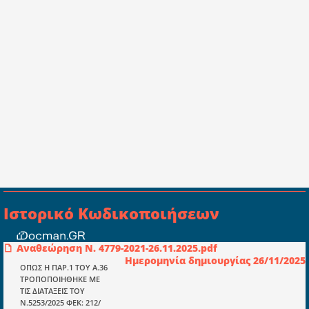
Ιστορικό Κωδικοποιήσεων
Αναθεώρηση Ν. 4779-2021-26.11.2025.pdf
Συμβουλευτική ελεγκτική ιδιωτική
Ημερομηνία δημιουργίας 26/11/2025
κεφαλαιουχική εταιρεία Ι.Κ.Ε
ΟΠΩΣ Η ΠΑΡ.1 ΤΟΥ Α.36
ΤΡΟΠΟΠΟΙΗΘΗΚΕ ΜΕ
ΤΗΛ: 698 18 25 733
ΤΙΣ ΔΙΑΤΑΞΕΙΣ ΤΟΥ
ΤΗΛ: 698 18 25 732
Ν.5253/2025 ΦΕΚ: 212/