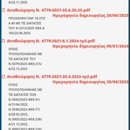
mydocmangr@gmail.com
Α/25.11.2025
Docman.gr
Αναθεώρηση Ν. 4779-2021-25.6.20.25.pdf
Ημερομηνία δημιουργίας 26/06/2025
ΠΡΟΣΘΗΚΗ ΠΑΡ.1Α ΣΤΟ
Α.40 ΜΕ ΤΙΣ ΔΙΑΤΑΞΕΙΣ
Ποιοί είμαστε;
ΤΟΥ N.5212/2025 ΦΕΚ Α
Μια πολυετής εθελοντική προσπάθεια που
105/23.06.2025
μετατράπηκε σε επιχειρηματική οντότητα και φιλοδοξεί να συμβάλλει
Αναθεώρηση Ν. 4779-2021-8.1.2024-τρ3.pdf
στην διάδοση της γνώσης.
Ημερομηνία δημιουργίας 08/01/2024
ΟΠΩΣ
ΤΡΟΠΟΠΟΙΗΘΗΚΕ ΜΕ
ΤΙΣ ΔΙΑΤΑΞΕΙΣ ΤΟΥ
Ν.5079/2023-ΦΕΚ:215/
Α/22.12.2023
Ενότητες
Αναθεώρηση Ν. 4779-2021-20.4.2023-τρ2.pdf
Ημερομηνία δημιουργίας 20/04/2023
Επικαιρότητα
ΟΠΩΣ
ΤΡΟΠΟΠΟΙΗΘΗΚΕ ΜΕ
E-book
ΤΙΣ ΔΙΑΤΑΞΕΙΣ ΤΩΝ
Ν.5043/2023-ΦΕΚ:91/
Οδηγοί εκκαθάρισης
Α/13.04.2023,
Ν.5036/2023-ΦΕΚ:77/
Νόμοι και προεδρικά διατάγματα
Α/28.03.2023,
Ν.5005/2022-ΦΕΚ:236/
Υπουργικές αποφάσεις
Α/21.12.2022,
Ν.4995/2022-ΦΕΚ:216/