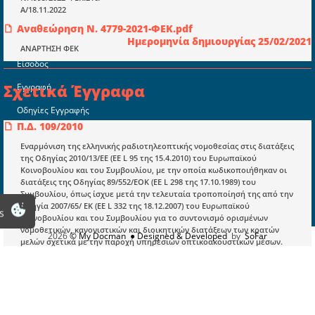
Νομολογία και Γνωμοδοτήσεις ΝΣΚ
Α/18.11.2022
Αναθεώρηση Ν. 4779-2021-ΦΕΚ.pdf
Ημερομηνία δημιουργίας 25/02/2021
Πληροφορίες
ΑΝΑΡΤΗΣΗ ΦΕΚ
Είσοδος
Σχετικά Έγγραφα
Εγγραφή
Οδηγίες Εγγραφής
Π.Δ. 109/2010
Βοηθός Αναζήτησης
Εναρμόνιση της ελληνικής ραδιοτηλεοπτικής νομοθεσίας στις διατάξεις
Οροι χρησης ιστοτοπου
της Οδηγίας 2010/13/ΕΕ (ΕΕ L 95 της 15.4.2010) του Ευρωπαϊκού
Κοινοβουλίου και του Συμβουλίου, με την οποία κωδικοποιήθηκαν οι
διατάξεις της Οδηγίας 89/552/ΕΟΚ (ΕΕ L 298 της 17.10.1989) του
Συμβουλίου, όπως ίσχυε μετά την τελευταία τροποποίησή της από την
Οδηγία 2007/65/ ΕΚ (ΕΕ L 332 της 18.12.2007) του Ευρωπαϊκού
s
Κοινοβουλίου και του Συμβουλίου για το συντονισμό ορισμένων
νομοθετικών, κανονιστικών και διοικητικών διατάξεων των κρατών
2026
© My Docman
● Designed & Developed
by
SoFar
μελών σχετικά με την παροχή υπηρεσιών οπτικοακουστικών μέσων.
Καταργείται με την παρ. α του άρθρου 53 του
N.4779/2021
, ΦΕΚ:
27/A/20.02.2021
N.4419/2016
Προσαρμογή της ελληνικής νομοθεσίας προς την Οδηγία 2014/40/ΕΕ του